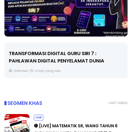
MAJLIS ANUGERAH FFK (FESTIVAL LENSA
PENDIDIKAN - FLeP) 2026
Unknown
5 hari yang lalu
SEGMEN KHAS
LIHAT SEMUA
LIVE
🔴 [LIVE] MATEMATIK SR, WANG TAHUN 6