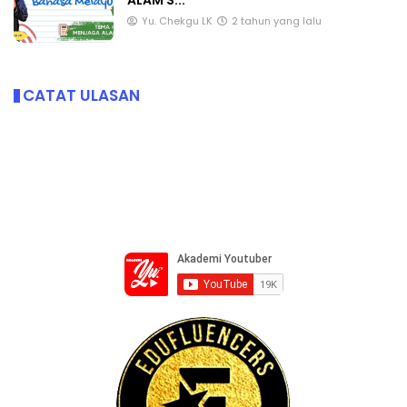
ALAM S...
Yu. Chekgu LK
2 tahun yang lalu
CATAT ULASAN