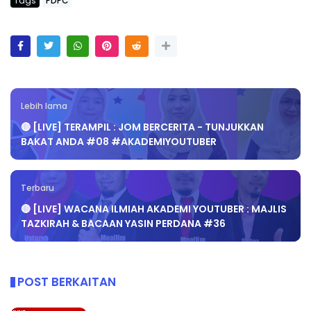
Tags
PDPC
Lebih lama
🔴 [LIVE] TERAMPIL : JOM BERCERITA - TUNJUKKAN
BAKAT ANDA #08 #AKADEMIYOUTUBER
Terbaru
🔴 [LIVE] WACANA ILMIAH AKADEMI YOUTUBER : MAJLIS
TAZKIRAH & BACAAN YASIN PERDANA #36
POST BERKAITAN