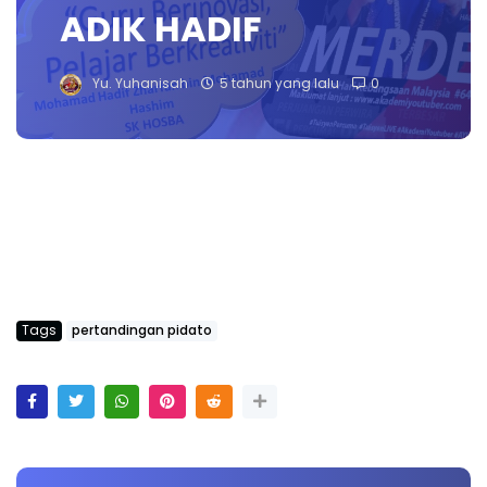
ADIK HADIF
Yu. Yuhanisah
5 tahun yang lalu
0
Tags
pertandingan pidato