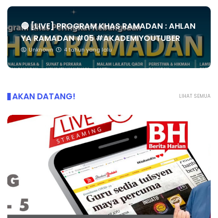
🔴 [LIVE] PROGRAM KHAS RAMADAN : AHLAN
YA RAMADAN #05 #AKADEMIYOUTUBER
Unknown
4 tahun yang lalu
AKAN DATANG!
LIHAT SEMUA