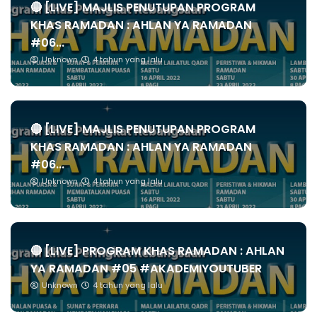
🔴 [LIVE] MAJLIS PENUTUPAN PROGRAM
KHAS RAMADAN : AHLAN YA RAMADAN
#06...
Unknown
4 tahun yang lalu
🔴 [LIVE] MAJLIS PENUTUPAN PROGRAM
KHAS RAMADAN : AHLAN YA RAMADAN
#06...
Unknown
4 tahun yang lalu
🔴 [LIVE] PROGRAM KHAS RAMADAN : AHLAN
YA RAMADAN #05 #AKADEMIYOUTUBER
Unknown
4 tahun yang lalu