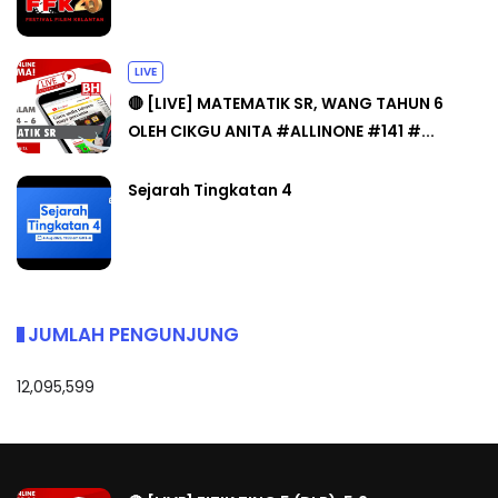
LIVE
🔴 [LIVE] MATEMATIK SR, WANG TAHUN 6
OLEH CIKGU ANITA #ALLINONE #141 #...
Sejarah Tingkatan 4
JUMLAH PENGUNJUNG
12,095,599