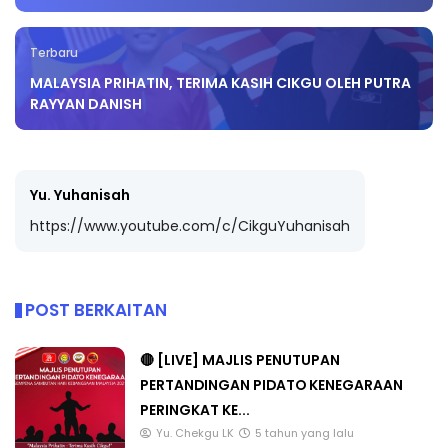
Terbaru
MALAYSIA PRIHATIN, TERIMA KASIH CIKGU OLEH PUTRA
RAYYAN DANISH
Yu. Yuhanisah
https://www.youtube.com/c/CikguYuhanisah
POST BERKAITAN
🔴 [LIVE] MAJLIS PENUTUPAN
PERTANDINGAN PIDATO KENEGARAAN
PERINGKAT KE...
Yu. Chekgu LK
5 tahun yang lalu