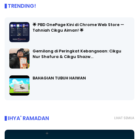
TRENDING!
🌟 PBD OnePage Kini di Chrome Web Store —
Tahniah Cikgu Aiman! 🌟
Gemilang di Peringkat Kebangsaan: Cikgu
Nur Shafura & Cikgu Shazw…
BAHAGIAN TUBUH HAIWAN
IHYA' RAMADAN
LIHAT SEMUA