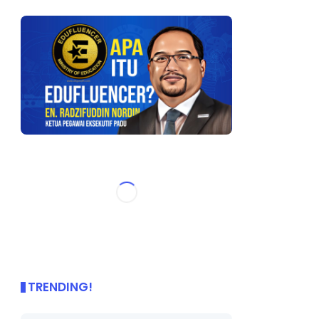
TRENDING!
🌟 PBD OnePage Kini di