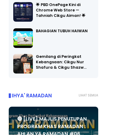
Chrome Web Store —
Tahniah Cikgu Aiman! 🌟
BAHAGIAN TUBUH HAIWAN
Gemilang di Peringkat
Kebangsaan: Cikgu Nur
Shafura & Cikgu Shazw…
IHYA' RAMADAN
LIHAT SEMUA
🔴 [LIVE] MAJLIS PENUTUPAN
PROGRAM KHAS RAMADAN :
AHLAN YA RAMADAN #06...