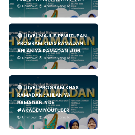
Unknown
4 tahun yang lalu
🔴 [LIVE] MAJLIS PENUTUPAN
PROGRAM KHAS RAMADAN :
AHLAN YA RAMADAN #06...
Unknown
4 tahun yang lalu
🔴 [LIVE] PROGRAM KHAS
RAMADAN : AHLAN YA
RAMADAN #05
#AKADEMIYOUTUBER
Unknown
4 tahun yang lalu