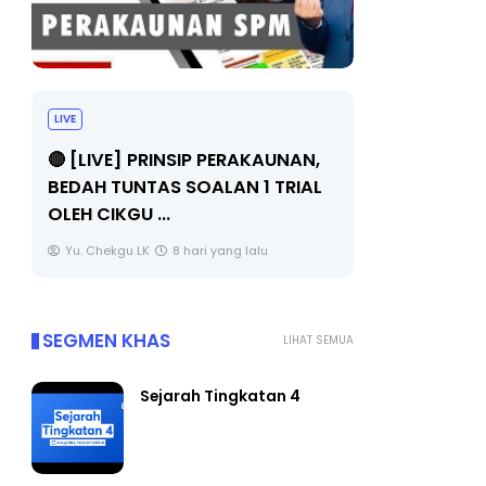
LIVE
BICARA PR
TIMBALAN
🔴 [LIVE] PRINSIP PERAKAUNAN,
PENDIDIKA
BEDAH TUNTAS SOALAN 1 TRIAL
OLEH CIKGU ...
Unknown
Yu. Chekgu LK
8 hari yang lalu
SEGMEN KHAS
LIHAT SEMUA
Sejarah Tingkatan 4