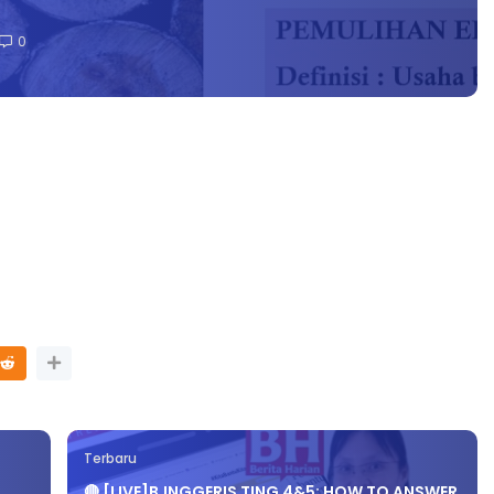
0
Terbaru
🔴 [LIVE]B.INGGERIS TING 4&5: HOW TO ANSWER