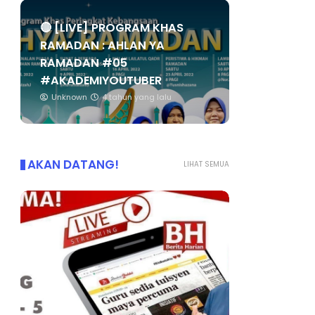
🔴 [LIVE] PROGRAM KHAS
RAMADAN : AHLAN YA
RAMADAN #05
#AKADEMIYOUTUBER
Unknown
4 tahun yang lalu
AKAN DATANG!
LIHAT SEMUA