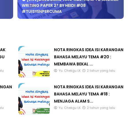
WRITING PAPER 2? BY HEIDI #08
#TUISYENPERCUMA
LAK
NOTA RINGKAS IDEA ISI KARANGAN
GU
BAHASA MELAYU TEMA #20 :
MEMBAWA BEKAL ...
alu
Yu. Chekgu LK
2 tahun yang lalu
RANGAN
NOTA RINGKAS IDEA ISI KARANGAN
BAHASA MELAYU TEMA #18 :
MENJAGA ALAM S...
alu
Yu. Chekgu LK
2 tahun yang lalu