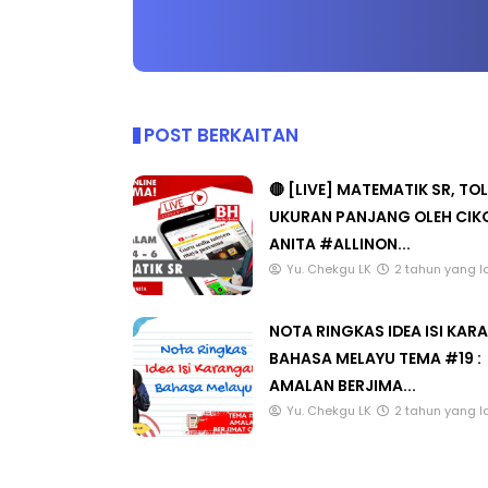
POST BERKAITAN
🔴 [LIVE] MATEMATIK SR, TO
UKURAN PANJANG OLEH CIK
ANITA #ALLINON...
Yu. Chekgu LK
2 tahun yang l
NOTA RINGKAS IDEA ISI KA
BAHASA MELAYU TEMA #19 :
AMALAN BERJIMA...
Yu. Chekgu LK
2 tahun yang l
CATAT ULASAN