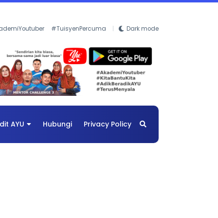
ademiYoutuber
#TuisyenPercuma
Dark mode
dit AYU
Hubungi
Privacy Policy