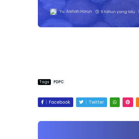
Yu. Aishah Harun
5 tahun yang lalu
Tags
PDPC
Facebook
Twitter