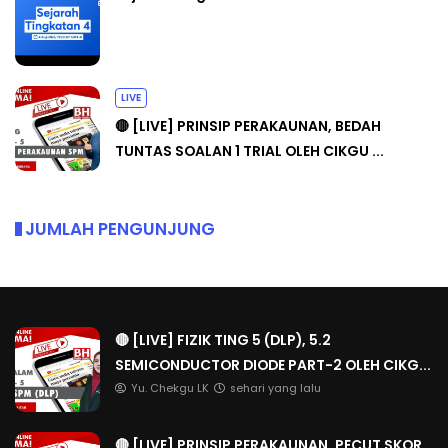
LIVE
🔴 [LIVE] PRINSIP PERAKAUNAN, BEDAH
TUNTAS SOALAN 1 TRIAL OLEH CIKGU ...
JUMLAH PENGUNJUNG
🔴 [LIVE] FIZIK TING 5 (DLP), 5.2
SEMICONDUCTOR DIODE PART-2 OLEH CIKG...
Yu. Chekgu LK
sehari yang lalu
🔴 [LIVE] PRINSIP PERAKAUNAN, PECUT SKOR