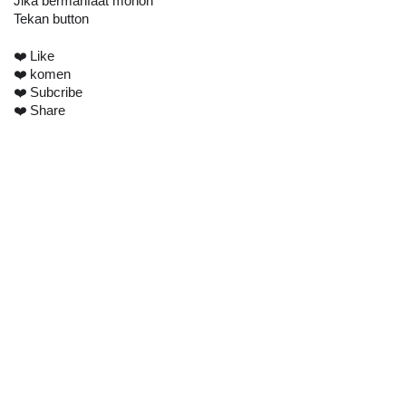
Jika bermanfaat mohon 
Tekan button
❤️ Like
❤️ komen
❤️ Subcribe 
❤️ Share