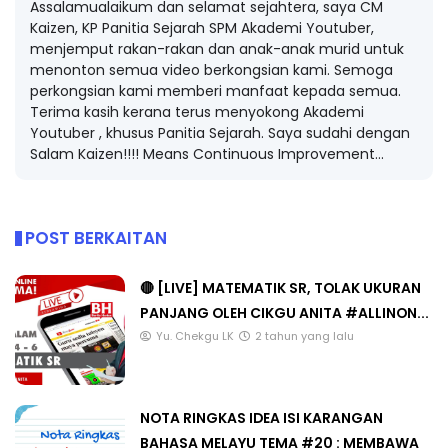
Assalamualaikum dan selamat sejahtera, saya CM
Kaizen, KP Panitia Sejarah SPM Akademi Youtuber,
menjemput rakan-rakan dan anak-anak murid untuk
menonton semua video berkongsian kami. Semoga
perkongsian kami memberi manfaat kepada semua.
Terima kasih kerana terus menyokong Akademi
Youtuber , khusus Panitia Sejarah. Saya sudahi dengan
Salam Kaizen!!!! Means Continuous Improvement...
POST BERKAITAN
🔴 [LIVE] MATEMATIK SR, TOLAK UKURAN
PANJANG OLEH CIKGU ANITA #ALLINON...
Yu. Chekgu LK
2 tahun yang lalu
NOTA RINGKAS IDEA ISI KARANGAN
BAHASA MELAYU TEMA #20 : MEMBAWA