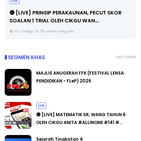
TRANSFORMASI DIGITAL GURU SIRI 7 :
PAHLAWAN DIGITAL PENYELAMAT DUNIA
Unknown
5 hari yang lalu
SEGMEN KHAS
LIHAT SEMUA
MAJLIS ANUGERAH FFK (FESTIVAL LENSA
PENDIDIKAN - FLeP) 2026
LIVE
🔴 [LIVE] MATEMATIK SR, WANG TAHUN 6
OLEH CIKGU ANITA #ALLINONE #141 #...
Sejarah Tingkatan 4