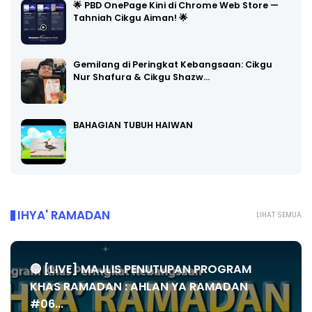
🌟 PBD OnePage Kini di Chrome Web Store —
Tahniah Cikgu Aiman! 🌟
Gemilang di Peringkat Kebangsaan: Cikgu
Nur Shafura & Cikgu Shazw…
BAHAGIAN TUBUH HAIWAN
IHYA' RAMADAN
LIHAT SEMUA
🔴 [LIVE] MAJLIS PENUTUPAN PROGRAM
KHAS RAMADAN : AHLAN YA RAMADAN
#06...