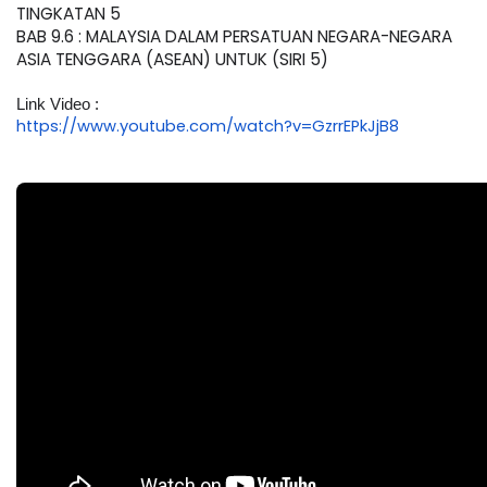
TINGKATAN 5
BAB 9.6 : MALAYSIA DALAM PERSATUAN NEGARA-NEGARA 
ASIA TENGGARA (ASEAN) UNTUK (SIRI 5)
Link Video : 
https://www.youtube.com/watch?v=GzrrEPkJjB8