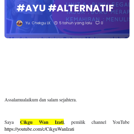
#AYU #ALTERNATIF
Yu. Chekgu LK
5 tahun yang lalu
0
Assalamualaikum dan salam sejahtera.
Cikgu Wan Izati
Saya
, pemilik channel YouTube
https://youtube.com/c/CikguWanIzati