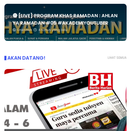
🔴 [LIVE] PROGRAM KHAS RAMADAN : AHLAN
YA RAMADAN #05 #AKADEMIYOUTUBER
Unknown
4 tahun yang lalu
AKAN DATANG!
LIHAT SEMUA