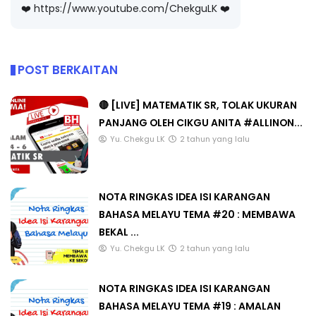
❤️ https://www.youtube.com/ChekguLK ❤️
POST BERKAITAN
🔴 [LIVE] MATEMATIK SR, TOLAK UKURAN
PANJANG OLEH CIKGU ANITA #ALLINON...
Yu. Chekgu LK
2 tahun yang lalu
NOTA RINGKAS IDEA ISI KARANGAN
BAHASA MELAYU TEMA #20 : MEMBAWA
BEKAL ...
Yu. Chekgu LK
2 tahun yang lalu
NOTA RINGKAS IDEA ISI KARANGAN
BAHASA MELAYU TEMA #19 : AMALAN