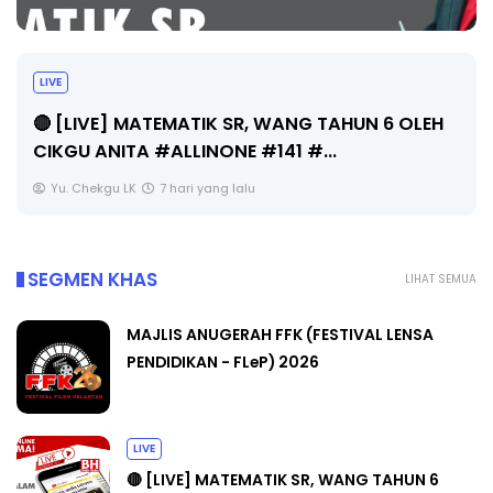
LIVE
🔴 [LIVE] MATEMATIK SR, WANG TAHUN 6 OLEH
CIKGU ANITA #ALLINONE #141 #...
Yu. Chekgu LK
7 hari yang lalu
SEGMEN KHAS
LIHAT SEMUA
MAJLIS ANUGERAH FFK (FESTIVAL LENSA
PENDIDIKAN - FLeP) 2026
LIVE
🔴 [LIVE] MATEMATIK SR, WANG TAHUN 6