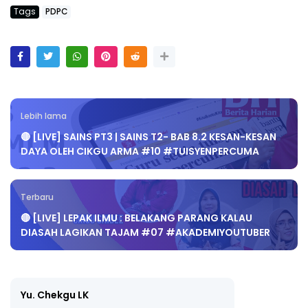
Tags
PDPC
Lebih lama
🔴 [LIVE] SAINS PT3 | SAINS T2- BAB 8.2 KESAN-KESAN
DAYA OLEH CIKGU ARMA #10 #TUISYENPERCUMA
Terbaru
🔴 [LIVE] LEPAK ILMU : BELAKANG PARANG KALAU
DIASAH LAGIKAN TAJAM #07 #AKADEMIYOUTUBER
Yu. Chekgu LK