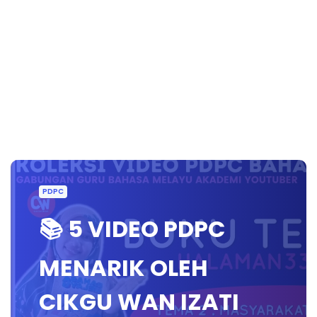
PDPC
📚 5 VIDEO PDPC
MENARIK OLEH
CIKGU WAN IZATI