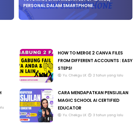
PERSONAL DALAM SMARTPHONE.
HOW TO MERGE 2 CANVA FILES
FROM DIFFERENT ACCOUNTS : EASY
STEPS!
Yu. Chekgu LK
2 tahun yang lalu
H
CARA MENDAPATKAN PENSIJILAN
MAGIC SCHOOL AI CERTIFIED
EDUCATOR
alu
Yu. Chekgu LK
3 tahun yang lalu