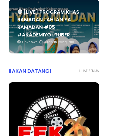
🔴 [LIVE] PROGRAM KHAS
RAMADAN : AHLAN YA
RAMADAN #05
#AKADEMIYOUTUBER
Unknown
4 tahun yang lalu
AKAN DATANG!
LIHAT SEMUA