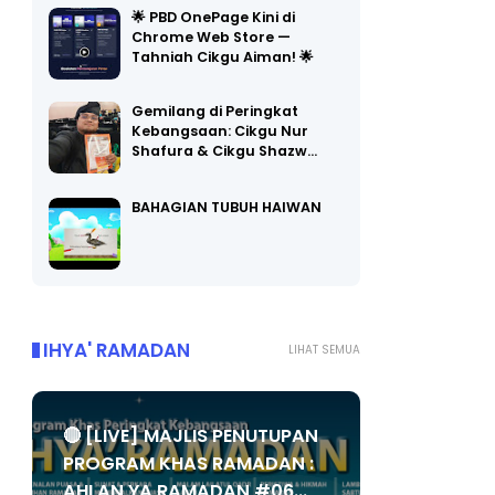
Chrome Web Store —
Tahniah Cikgu Aiman! 🌟
Gemilang di Peringkat
Kebangsaan: Cikgu Nur
Shafura & Cikgu Shazw…
BAHAGIAN TUBUH HAIWAN
IHYA' RAMADAN
LIHAT SEMUA
🔴 [LIVE] MAJLIS PENUTUPAN
PROGRAM KHAS RAMADAN :
AHLAN YA RAMADAN #06...