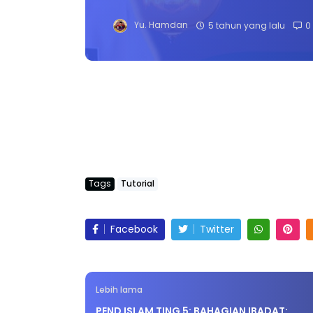
Yu. Hamdan
5 tahun yang lalu
0
Tags
Tutorial
Facebook
Twitter
Lebih lama
PEND ISLAM TING 5: BAHAGIAN IBADAT: