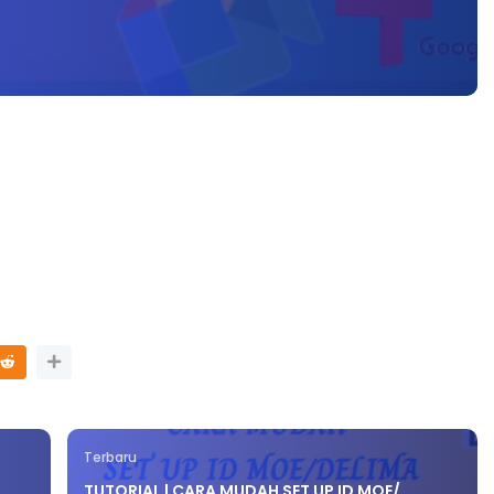
Terbaru
TUTORIAL | CARA MUDAH SET UP ID MOE/