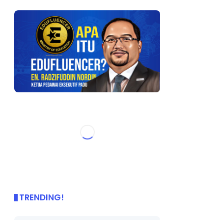
TRENDING!
🌟 PBD OnePage Kini di