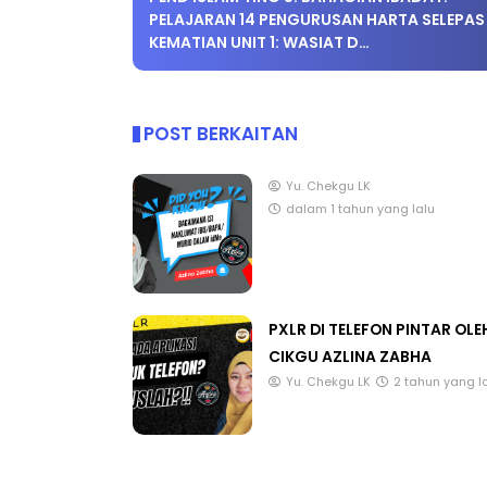
PELAJARAN 14 PENGURUSAN HARTA SELEPAS
KEMATIAN UNIT 1: WASIAT D…
POST BERKAITAN
Yu. Chekgu LK
dalam 1 tahun yang lalu
PXLR DI TELEFON PINTAR OLE
CIKGU AZLINA ZABHA
Yu. Chekgu LK
2 tahun yang l
CATAT ULASAN