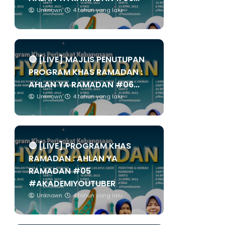
Unknown
4 tahun yang lalu
🔴 [LIVE] MAJLIS PENUTUPAN
PROGRAM KHAS RAMADAN :
AHLAN YA RAMADAN #06...
Unknown
4 tahun yang lalu
🔴 [LIVE] PROGRAM KHAS
RAMADAN : AHLAN YA
RAMADAN #05
#AKADEMIYOUTUBER
Unknown
4 tahun yang lalu