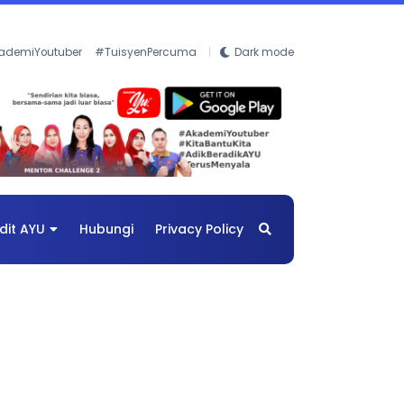
ademiYoutuber
#TuisyenPercuma
Dark mode
dit AYU
Hubungi
Privacy Policy