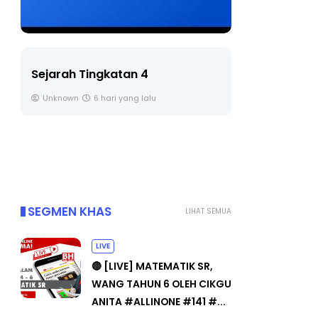
LIVE
BICARA 
TIMBAL
🔴 [LIVE] PRINSIP PERAKAUNAN,
PENDID
BEDAH TUNTAS SOALAN 1 TRIAL
OLEH CIKGU ...
Unknow
Yu. Chekgu LK
7 hari yang lalu
SEGMEN KHAS
LIHAT SEMUA
LIVE
🔴 [LIVE] MATEMATIK SR,
WANG TAHUN 6 OLEH CIKGU
ANITA #ALLINONE #141 #...