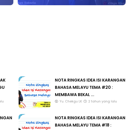
KEKUNCI WINDOWS #03 #AKADEMIYOUTUBER
ER 3 :
Sejarah Tingkatan 4
G PRIMARY
Unknown
6 hari yang lalu
 INDONESIA
 yang lalu
LAK
NOTA RINGKAS IDEA ISI KARANGAN
GU
BAHASA MELAYU TEMA #20 :
MEMBAWA BEKAL ...
alu
Yu. Chekgu LK
2 tahun yang lalu
RANGAN
NOTA RINGKAS IDEA ISI KARANGAN