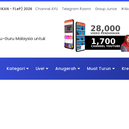
 OLEH CIKGU ANITA #ALLINONE #141 #...
Channel AYU
Telegram Rasmi
Group Junior
#Ak
uru-Guru Malaysia untuk
Kategori
Live!
Anugerah
Muat Turun
Kre