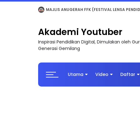
LIVE
🔴 [LIVE] MATEMATIK SR, WANG TAHUN 6
Akademi Youtuber
Inspirasi Pendidikan Digital, Dimulakan oleh G
Generasi Gemilang
Utama
Video
Daftar