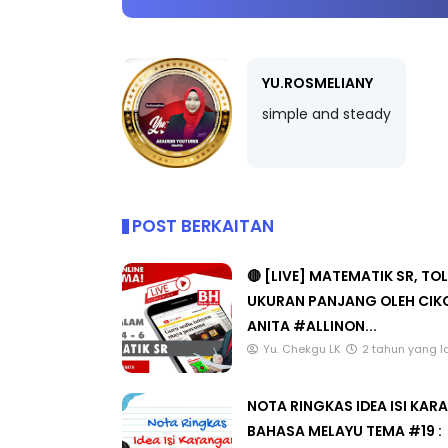
YU.ROSMELIANY
BICARA KORPORAT 3 : PROGRAM
KEYNOTE SPEAK
simple and steady
MAKANAN SELAMAT DAN
TRANSFORMIN
BERKUALITI (AMALAN PER...
EDUCATION IN
THROUG...
Unknown
9 hari yang lalu
Unknown
9 hari
POST BERKAITAN
🔴 [LIVE] MATEMATIK SR, TO
UKURAN PANJANG OLEH CIK
ANITA #ALLINON...
Yu. Chekgu LK
2 tahun yang l
NOTA RINGKAS IDEA ISI KA