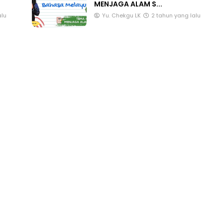
BAHASA MELAYU TEMA #18 :
MENJAGA ALAM S...
alu
Yu. Chekgu LK
2 tahun yang lalu