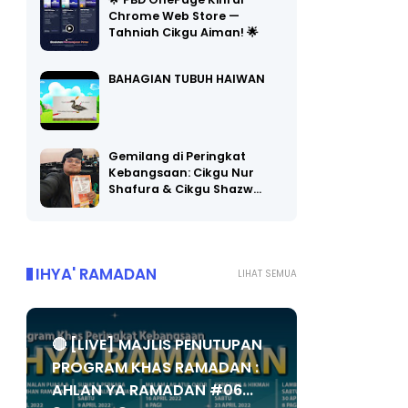
🌟 PBD OnePage Kini di
Chrome Web Store —
Tahniah Cikgu Aiman! 🌟
BAHAGIAN TUBUH HAIWAN
Gemilang di Peringkat
Kebangsaan: Cikgu Nur
Shafura & Cikgu Shazw…
IHYA' RAMADAN
LIHAT SEMUA
🔴 [LIVE] MAJLIS PENUTUPAN
PROGRAM KHAS RAMADAN :
AHLAN YA RAMADAN #06...