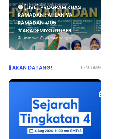
🔴 [LIVE] PROGRAM KHAS
RAMADAN : AHLAN YA
RAMADAN #05
#AKADEMIYOUTUBER
Unknown
4 tahun yang lalu
AKAN DATANG!
LIHAT SEMUA