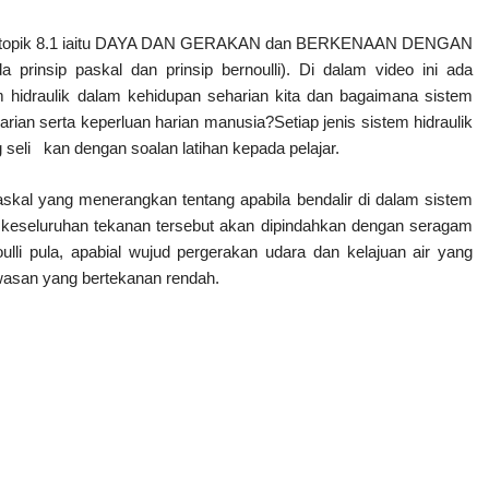
sub topik 8.1 iaitu DAYA DAN GERAKAN dan BERKENAAN DENGAN 
prinsip paskal dan prinsip bernoulli). Di dalam video ini ada 
m hidraulik dalam kehidupan seharian kita dan bagaimana sistem 
rian serta keperluan harian manusia?Setiap jenis sistem hidraulik 
 seli   kan dengan soalan latihan kepada pelajar.
 paskal yang menerangkan tentang apabila bendalir di dalam sistem 
 keseluruhan tekanan tersebut akan dipindahkan dengan seragam 
ulli pula, apabial wujud pergerakan udara dan kelajuan air yang 
wasan yang bertekanan rendah.