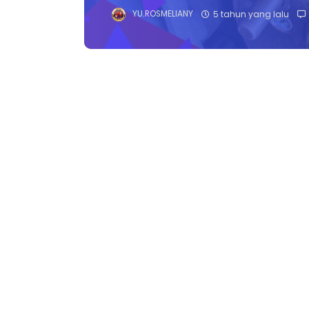
YU.ROSMELIANY
5 tahun yang lalu