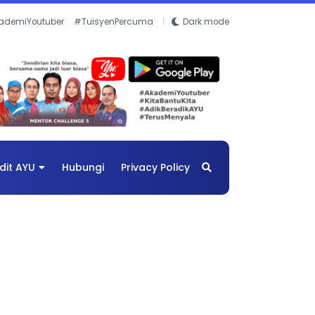
ademiYoutuber
#TuisyenPercuma
Dark mode
dit AYU
Hubungi
Privacy Policy