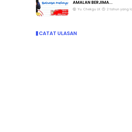
BAHASA MELAYU TEMA #19 :
AMALAN BERJIMA...
Yu. Chekgu LK
2 tahun yang l
CATAT ULASAN