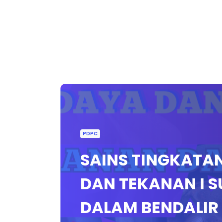
PDPC
SAINS TINGKATAN 
DAN TEKANAN I S
DALAM BENDALIR