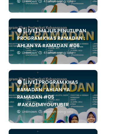
Unknown
4 tahun yang lalu
🔴 [LIVE] MAJLIS PENUTUPAN
PROGRAM KHAS RAMADAN :
AHLAN YA RAMADAN #06...
Unknown
4 tahun yang lalu
🔴 [LIVE] PROGRAM KHAS
RAMADAN : AHLAN YA
RAMADAN #05
#AKADEMIYOUTUBER
Unknown
4 tahun yang lalu