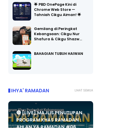
Chrome Web Store —
Tahniah Cikgu Aiman! 🌟
Gemilang di Peringkat
Kebangsaan: Cikgu Nur
Shafura & Cikgu Shazw…
BAHAGIAN TUBUH HAIWAN
IHYA' RAMADAN
LIHAT SEMUA
🔴 [LIVE] MAJLIS PENUTUPAN
PROGRAM KHAS RAMADAN :
AHLAN YA RAMADAN #06...