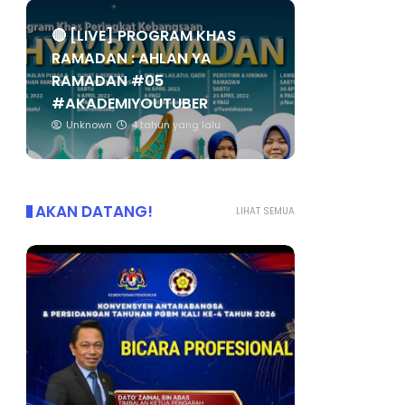
🔴 [LIVE] PROGRAM KHAS
RAMADAN : AHLAN YA
RAMADAN #05
#AKADEMIYOUTUBER
Unknown
4 tahun yang lalu
AKAN DATANG!
LIHAT SEMUA