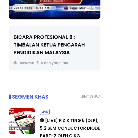
BICARA PROFESIONAL 8 :
BICARA K
TIMBALAN KETUA PENGARAH
MAKANAN 
PENDIDIKAN MALAYSIA
BERKUALITI
Unknown
11 hari yang lalu
Unknown
SEGMEN KHAS
LIHAT SEMUA
LIVE
🔴 [LIVE] FIZIK TING 5 (DLP),
5.2 SEMICONDUCTOR DIODE
PART-2 OLEH CIKG...