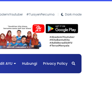
ademiYoutuber
#TuisyenPercuma
Dark mode
dit AYU
Hubungi
Privacy Policy