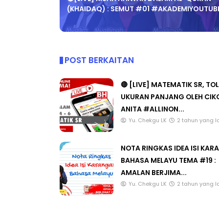
(KHAIDAQ) : SEMUT #01 #AKADEMIYOUTUB
POST BERKAITAN
🔴 [LIVE] MATEMATIK SR, TO
UKURAN PANJANG OLEH CIK
ANITA #ALLINON...
Yu. Chekgu LK
2 tahun yang l
NOTA RINGKAS IDEA ISI KA
BAHASA MELAYU TEMA #19 :
AMALAN BERJIMA...
Yu. Chekgu LK
2 tahun yang l
CATAT ULASAN