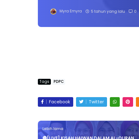
Myra Emyra
5 tahun yang lalu
0
Tags
PDPC
Facebook
Twitter
Lebih lama
🔴[LIVE] KISAH HAIWAN DALAM AL-QURAN