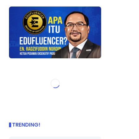
TRENDING!
🌟 PBD OnePage Kini di