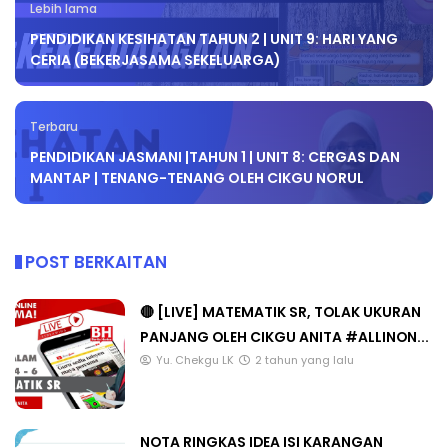
Lebih lama
PENDIDIKAN KESIHATAN TAHUN 2 | UNIT 9: HARI YANG
CERIA (BEKERJASAMA SEKELUARGA)
Terbaru
PENDIDIKAN JASMANI |TAHUN 1 | UNIT 8: CERGAS DAN
MANTAP | TENANG-TENANG OLEH CIKGU NORUL
POST BERKAITAN
🔴 [LIVE] MATEMATIK SR, TOLAK UKURAN
PANJANG OLEH CIKGU ANITA #ALLINON...
Yu. Chekgu LK
2 tahun yang lalu
NOTA RINGKAS IDEA ISI KARANGAN