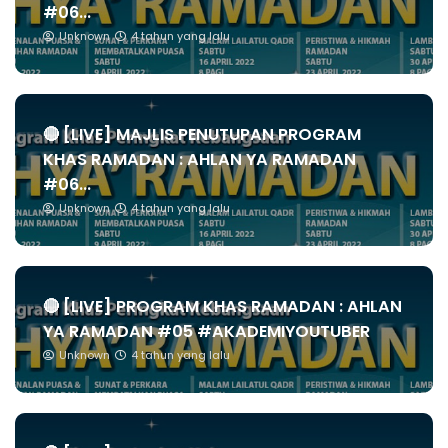
#06...
Unknown
4 tahun yang lalu
🔴 [LIVE] MAJLIS PENUTUPAN PROGRAM
KHAS RAMADAN : AHLAN YA RAMADAN
#06...
Unknown
4 tahun yang lalu
🔴 [LIVE] PROGRAM KHAS RAMADAN : AHLAN
YA RAMADAN #05 #AKADEMIYOUTUBER
Unknown
4 tahun yang lalu