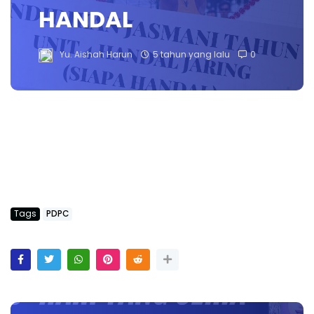
HANDAL
Yu. Aishah Harun
5 tahun yang lalu
0
Tags
PDPC