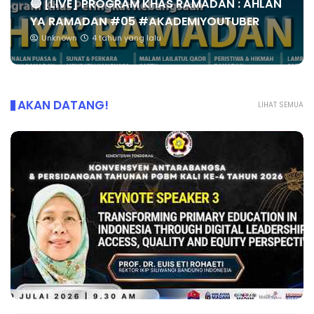
🔴 [LIVE] PROGRAM KHAS RAMADAN : AHLAN
YA RAMADAN #05 #AKADEMIYOUTUBER
Unknown
4 tahun yang lalu
AKAN DATANG!
LIHAT SEMUA