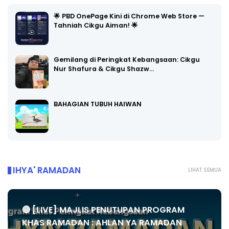
🌟 PBD OnePage Kini di Chrome Web Store —
Tahniah Cikgu Aiman! 🌟
Gemilang di Peringkat Kebangsaan: Cikgu
Nur Shafura & Cikgu Shazw…
BAHAGIAN TUBUH HAIWAN
IHYA' RAMADAN
LIHAT SEMUA
🔴 [LIVE] MAJLIS PENUTUPAN PROGRAM
KHAS RAMADAN : AHLAN YA RAMADAN