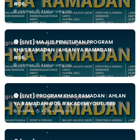
#06...
Unknown
4 tahun yang lalu
🔴 [LIVE] MAJLIS PENUTUPAN PROGRAM
KHAS RAMADAN : AHLAN YA RAMADAN
#06...
Unknown
4 tahun yang lalu
🔴 [LIVE] PROGRAM KHAS RAMADAN : AHLAN
YA RAMADAN #05 #AKADEMIYOUTUBER
Unknown
4 tahun yang lalu