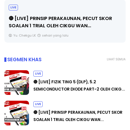
TRANSFORMASI DIGITAL GURU SIRI 7 :
PAHLAWAN DIGITAL PENYELAMAT DUNI
 SKOR
Unknown
5 hari yang lalu
SEGMEN KHAS
LIHAT SEMUA
LIVE
🔴 [LIVE] FIZIK TING 5 (DLP), 5.2
SEMICONDUCTOR DIODE PART-2 OLEH CIKG...
LIVE
🔴 [LIVE] PRINSIP PERAKAUNAN, PECUT SKOR
SOALAN 1 TRIAL OLEH CIKGU WAN...