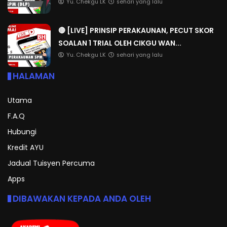
Yu. Chekgu LK
sehari yang lalu
🔴 [LIVE] PRINSIP PERAKAUNAN, PECUT SKOR
SOALAN 1 TRIAL OLEH CIKGU WAN...
Yu. Chekgu LK
sehari yang lalu
HALAMAN
Utama
F.A.Q
Hubungi
Kredit AYU
Jadual Tuisyen Percuma
Apps
DIBAWAKAN KEPADA ANDA OLEH