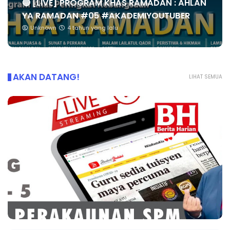
🔴 [LIVE] PROGRAM KHAS RAMADAN : AHLAN
YA RAMADAN #05 #AKADEMIYOUTUBER
Unknown
4 tahun yang lalu
AKAN DATANG!
LIHAT SEMUA