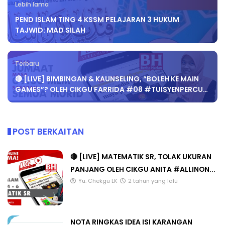
Lebih lama
PEND ISLAM TING 4 KSSM PELAJARAN 3 HUKUM
TAJWID: MAD SILAH
Terbaru
🔴 [LIVE] BIMBINGAN & KAUNSELING, “BOLEH KE MAIN
GAMES”? OLEH CIKGU FARRIDA #08 #TUISYENPERCU…
POST BERKAITAN
🔴 [LIVE] MATEMATIK SR, TOLAK UKURAN
PANJANG OLEH CIKGU ANITA #ALLINON...
Yu. Chekgu LK
2 tahun yang lalu
NOTA RINGKAS IDEA ISI KARANGAN