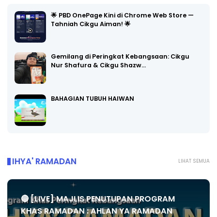
🌟 PBD OnePage Kini di Chrome Web Store —
Tahniah Cikgu Aiman! 🌟
Gemilang di Peringkat Kebangsaan: Cikgu
Nur Shafura & Cikgu Shazw…
BAHAGIAN TUBUH HAIWAN
IHYA' RAMADAN
LIHAT SEMUA
🔴 [LIVE] MAJLIS PENUTUPAN PROGRAM
KHAS RAMADAN : AHLAN YA RAMADAN