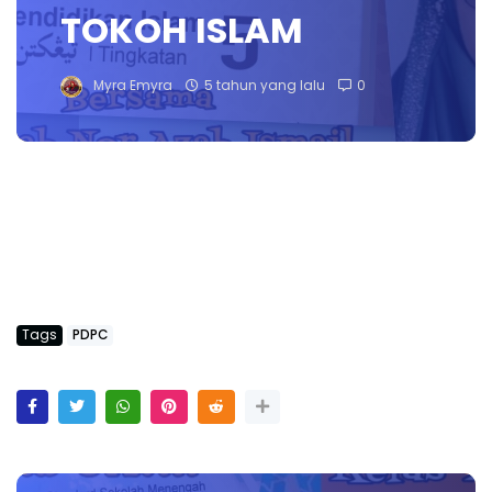
TOKOH ISLAM
Myra Emyra
5 tahun yang lalu
0
Tags
PDPC