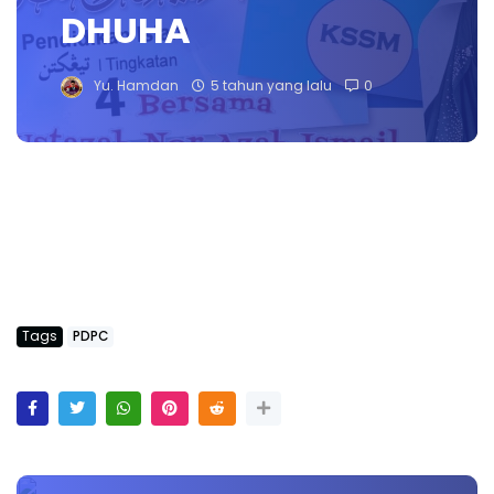
DHUHA
Yu. Hamdan
5 tahun yang lalu
0
Tags
PDPC