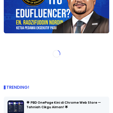
TRENDING!
🌟 PBD OnePage Kini di Chrome Web Store —
Tahniah Cikgu Aiman! 🌟