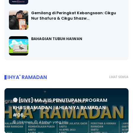
Gemilang di Peringkat Kebangsaan: Cikgu
Nur Shafura & Cikgu Shazw…
BAHAGIAN TUBUH HAIWAN
IHYA' RAMADAN
LIHAT SEMUA
🔴 [LIVE] MAJLIS PENUTUPAN PROGRAM
KHAS RAMADAN : AHLAN YA RAMADAN
#06...
Unknown
4 tahun yang lalu