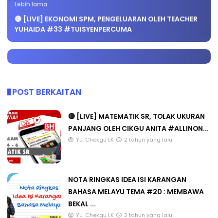
Lebih lama
🔴 [LIVE] EKONOMI SPM, PENGELUARAN OLEH TEACHER
YUHAIDA #33 #TUISYENPERCUMA
POST BERKAITAN
🔴 [LIVE] MATEMATIK SR, TOLAK UKURAN
PANJANG OLEH CIKGU ANITA #ALLINON...
Yu. Chekgu LK
2 tahun yang lalu
NOTA RINGKAS IDEA ISI KARANGAN
BAHASA MELAYU TEMA #20 : MEMBAWA
BEKAL ...
Yu. Chekgu LK
2 tahun yang lalu