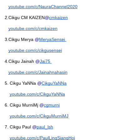
youtube.com/c/NauraChannel2020
2.Cikgu CM KAIZEN
@
cmkaizen
youtube.com/c/cmkaizen
3.Cikgu Merya 
@
MeryaSensei 
youtube.com/c/cikgusensei
4.Cikgu Jainah
@
Jai75 
youtube.com/c/Jainahnahasin
5. Cikgu YaNNa 
@
CikguYaNNa
youtube.com/c/CikguYaNNa
6. Cikgu MurniMj 
@
cgmurni
youtube.com/c/CikguMurniMJ
7. Cikgu Paul
 @
paul_lsh
youtube.com/c/PaulLingSiangHoi