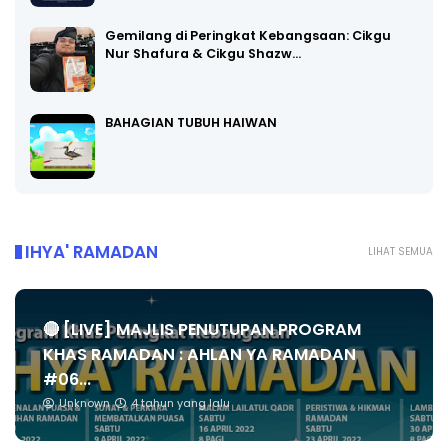
Gemilang di Peringkat Kebangsaan: Cikgu
Nur Shafura & Cikgu Shazw…
BAHAGIAN TUBUH HAIWAN
IHYA' RAMADAN
LIHAT SEMUA
🔴 [LIVE] MAJLIS PENUTUPAN PROGRAM
KHAS RAMADAN : AHLAN YA RAMADAN
#06...
Unknown
4 tahun yang lalu