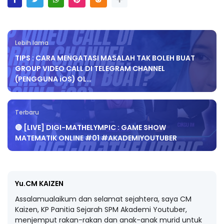
Lebih lama
TIPS : CARA MENGATASI MASALAH TAK BOLEH BUAT
GROUP VIDEO CALL DI TELEGRAM CHANNEL
(PENGGUNA iOS) OL…
Terbaru
🔴 [LIVE] DIGI-MATHELYMPIC : GAME SHOW
MATEMATIK ONLINE #01 #AKADEMIYOUTUBER
Yu.CM KAIZEN
Assalamualaikum dan selamat sejahtera, saya CM
Kaizen, KP Panitia Sejarah SPM Akademi Youtuber,
menjemput rakan-rakan dan anak-anak murid untuk