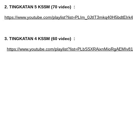
2. TINGKATAN 5 KSSM (70 video)  :  
https://www.youtube.com/playlist?list=PLIm_0JtIT3mkq40H5bdtEI
3. TINGKATAN 4 KSSM (60 video)  :
https://www.youtube.com/playlist?list=PLbSSXRAixnMioRgAEMIv8