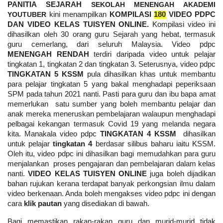
PANITIA SEJARAH
 SEKOLAH MENENGAH AKADEMI 
YOUTUBER 
kini menampilkan 
KOMPILASI 
180
 VIDEO PDPC 
DAN VIDEO KELAS TUISYEN ONLINE. 
Kompilasi video ini 
dihasilkan oleh 30 orang guru Sejarah yang hebat, termasuk 
guru cemerlang, dari seluruh Malaysia. Video pdpc 
MENENGAH RENDAH
 terdiri daripada video untuk pelajar 
tingkatan 1, tingkatan 2 dan tingkatan 3. Seterusnya, video pdpc 
TINGKATAN 5 KSSM 
pula dihasilkan khas untuk membantu 
para pelajar tingkatan 5 yang bakal menghadapi peperiksaan 
SPM pada tahun 2021 nanti. Pasti para guru dan ibu bapa amat 
memerlukan  satu sumber yang boleh membantu pelajar dan 
anak mereka meneruskan pembelajaran walaupun menghadapi 
pelbagai kekangan termasuk Covid 19 yang melanda negara 
kita. Manakala video pdpc 
TINGKATAN 4 KSSM 
 dihasilkan 
untuk pelajar
 tingkatan 4 
berdasar silibus baharu iaitu KSSM. 
Oleh itu, video pdpc ini dihasilkan bagi memudahkan para guru 
menjalankan  proses pengajaran dan pembelajaran dalam kelas 
nanti. 
VIDEO KELAS TUISYEN ONLINE 
juga boleh dijadikan 
bahan rujukan kerana terdapat banyak perkongsian ilmu dalam 
video berkenaan. Anda boleh mengakses video pdpc ini dengan 
cara 
klik pautan
 yang disediakan di bawah.
Bagi memastikan rakan-rakan guru dan murid-murid tidak 