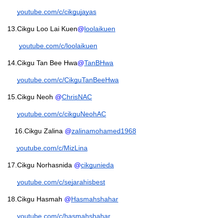
youtube.com/c/cikgujayas
13.Cikgu Loo Lai Kuen
@
loolaikuen
youtube.com/c/loolaikuen
14.Cikgu Tan Bee Hwa
@
TanBHwa
youtube.com/c/CikguTanBeeHwa
15.Cikgu Neoh 
@
ChrisNAC
youtube.com/c/cikguNeohAC
16.Cikgu Zalina 
@
zalinamohamed1968
youtube.com/c/MizLina
17.Cikgu Norhasnida 
@
cikgunieda
youtube.com/c/sejarahisbest
18.Cikgu Hasmah 
@
Hasmahshahar
youtube.com/c/hasmahshahar