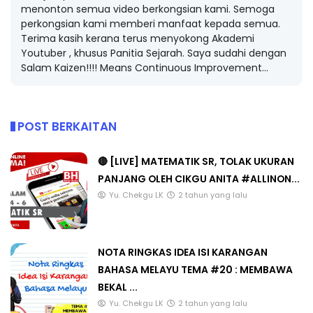
menonton semua video berkongsian kami. Semoga
perkongsian kami memberi manfaat kepada semua.
Terima kasih kerana terus menyokong Akademi
Youtuber , khusus Panitia Sejarah. Saya sudahi dengan
Salam Kaizen!!!! Means Continuous Improvement...
POST BERKAITAN
🔴 [LIVE] MATEMATIK SR, TOLAK UKURAN
PANJANG OLEH CIKGU ANITA #ALLINON...
Yu. Chekgu LK
2 tahun yang lalu
NOTA RINGKAS IDEA ISI KARANGAN
BAHASA MELAYU TEMA #20 : MEMBAWA
BEKAL ...
Yu. Chekgu LK
2 tahun yang lalu