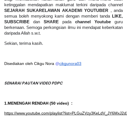
ketinggalan mendapatkan maklumat terkini daripada channel 
SEJARAH SUKARELAWAN AKADEMI YOUTUBER
 , anda 
semua boleh menyokong kami dengan memberi tanda 
LIKE, 
SUBSCRIBE 
dan 
SHARE 
pada 
channel Youtube
 guru 
berkenaan. Semoga perkongsian ilmu ini mendapat keberkatan 
daripada Allah s.w.t.
Sekian, terima kasih.
Disediakan oleh Cikgu Nora 
@
cikgunora03
SENARAI PAUTAN VIDEO PDPC
1.MENENGAH RENDAH (50 video)  : 
https://www.youtube.com/playlist?list=PLGuZVzy3KeLdV_JY6MxJ2