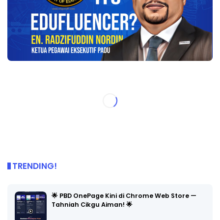
TRENDING!
🌟 PBD OnePage Kini di Chrome Web Store —
Tahniah Cikgu Aiman! 🌟