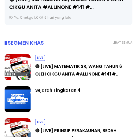
CIKGU ANITA #ALLINONE #141 #...
Yu. Chekgu LK
6 hari yang lalu
SEGMEN KHAS
LIHAT SEMUA
LIVE
🔴 [LIVE] MATEMATIK SR, WANG TAHUN 6
OLEH CIKGU ANITA #ALLINONE #141 #...
Sejarah Tingkatan 4
LIVE
🔴 [LIVE] PRINSIP PERAKAUNAN, BEDAH