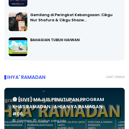
Gemilang di Peringkat Kebangsaan: Cikgu
Nur Shafura & Cikgu Shazw…
BAHAGIAN TUBUH HAIWAN
IHYA' RAMADAN
LIHAT SEMUA
🔴 [LIVE] MAJLIS PENUTUPAN PROGRAM
KHAS RAMADAN : AHLAN YA RAMADAN
#06...
Unknown
4 tahun yang lalu