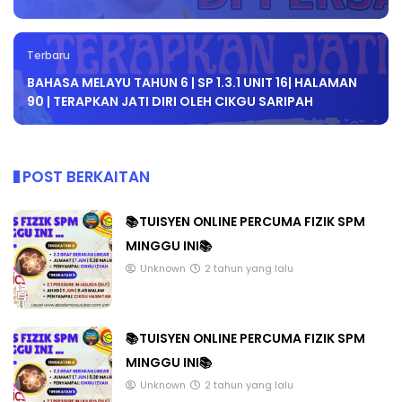
Terbaru
BAHASA MELAYU TAHUN 6 | SP 1.3.1 UNIT 16| HALAMAN
90 | TERAPKAN JATI DIRI OLEH CIKGU SARIPAH
POST BERKAITAN
📚TUISYEN ONLINE PERCUMA FIZIK SPM
MINGGU INI📚
Unknown
2 tahun yang lalu
📚TUISYEN ONLINE PERCUMA FIZIK SPM
MINGGU INI📚
Unknown
2 tahun yang lalu