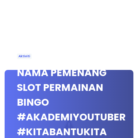
Aktiviti
NAMA PEMENANG
SLOT PERMAINAN
BINGO
#AKADEMIYOUTUBER
#KITABANTUKITA