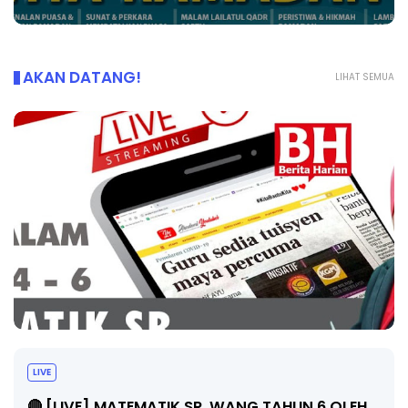
AKAN DATANG!
LIHAT SEMUA
LIVE
🔴 [LIVE] MATEMATIK SR, WANG TAHUN 6 OLEH