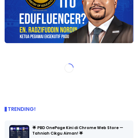
TRENDING!
🌟 PBD OnePage Kini di Chrome Web Store —
Tahniah Cikgu Aiman! 🌟