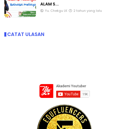
ALAM S...
Yu. Chekgu LK
2 tahun yang lalu
CATAT ULASAN