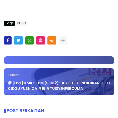
Tags
PDPC
Terbaru
🔴 [LIVE] KMK STPM (SEM 2): BHG. B – PENDIDIKAN OLEH
CIKGU YUSNIDA #16 #TUISYENPERCUMA
POST BERKAITAN