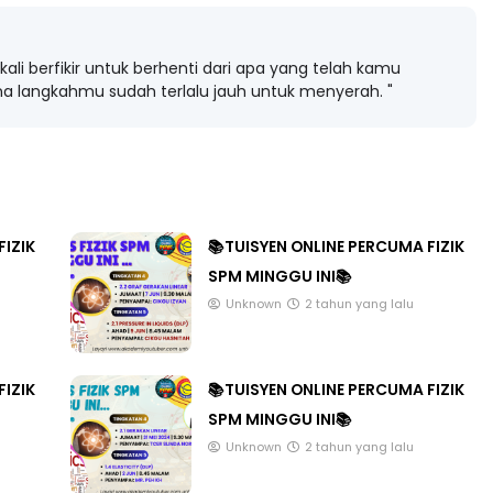
ekali berfikir untuk berhenti dari apa yang telah kamu
na langkahmu sudah terlalu jauh untuk menyerah. "
LIVE
T 3 : PROGRAM
AT DAN
🔴 [LIVE] MATEMATIK SR, WANG
AN PER...
TAHUN 6 OLEH CIKGU ANITA
#ALLINONE #141 #...
ang lalu
FIZIK
📚TUISYEN ONLINE PERCUMA FIZIK
Yu. Chekgu LK
7 hari yang lalu
SPM MINGGU INI📚
Unknown
2 tahun yang lalu
FIZIK
📚TUISYEN ONLINE PERCUMA FIZIK
SPM MINGGU INI📚
Unknown
2 tahun yang lalu