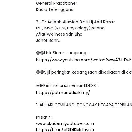
General Practitioner
Kuala Terengganu
2- Dr Adibah Alawiah Binti Hj Abd Razak
MD, MSc (RCSI, Physiology)Ireland
Afiat Wellness Sdn Bhd
Johor Bahru.
🟣🟢
Link Siaran Langsung :
https://www.youtube.com/watch?v=yA3JtFw5J
🟣🔴
Sijil peringkat kebangsaan disediakan di ak
🎯▶
️Permohonan email EDIDIK :
https://getmail.edidik.my/
"JAUHARI GEMILANG, TONGGAK NEGARA TERBILA
Inisiatif :
www.akademiyoutuber.com
https://t.me/eDIDIKMalaysia