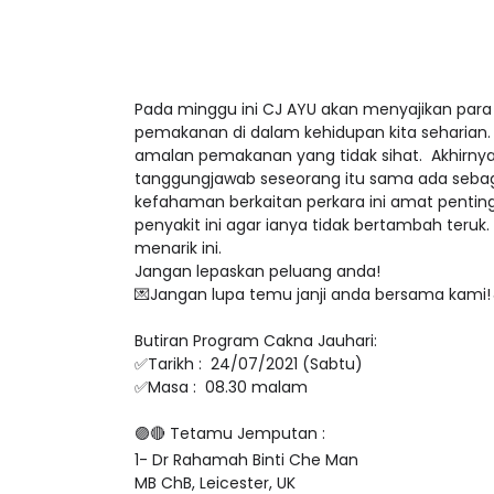
Pada minggu ini CJ AYU akan menyajikan par
pemakanan di dalam kehidupan kita seharian. 
amalan pemakanan yang tidak sihat. Akhirny
tanggungjawab seseorang itu sama ada sebagai 
kefahaman berkaitan perkara ini amat pentin
penyakit ini agar ianya tidak bertambah teruk
menarik ini.
Jangan lepaskan peluang anda!
💌
Jangan lupa temu janji anda bersama kami!
Butiran Program Cakna Jauhari:
✅
Tarikh : 24/07/2021 (Sabtu)
✅
Masa : 08.30 malam
🟣🔴
Tetamu Jemputan :
1- Dr Rahamah Binti Che Man
MB ChB, Leicester, UK