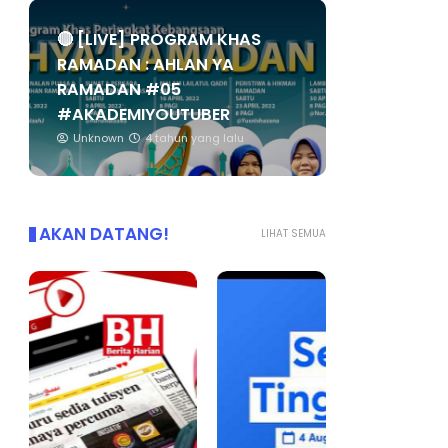
🔴 [LIVE] PROGRAM KHAS
RAMADAN : AHLAN YA
RAMADAN #05
#AKADEMIYOUTUBER
Unknown
4 tahun yang lalu
AKAN DATANG!
LIHAT SEMUA