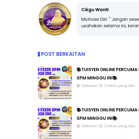
Cikgu WanN
Motivasi Diri: " Jangan ses
usahakan selama ini, kera
ICARA PROFESIONAL 8 :
BICARA KORPORA
IMBALAN KETUA PENGARAH
MAKANAN SELAM
ENDIDIKAN MALAYSIA
BERKUALITI (AMAL
POST BERKAITAN
Unknown
10 hari yang lalu
Unknown
10 hari y
📚TUISYEN ONLINE PERCUMA 
SPM MINGGU INI📚
Unknown
2 tahun yang lalu
📚TUISYEN ONLINE PERCUMA 
SPM MINGGU INI📚
Unknown
2 tahun yang lalu