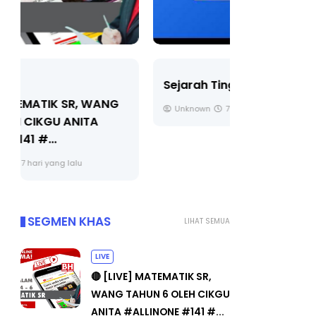
LIVE
Sejarah Tingkatan 4
🔴 [LIVE] 
Unknown
7 hari yang lalu
BEDAH TUN
OLEH CIKGU
Yu. Chekgu 
SEGMEN KHAS
LIHAT SEMUA
LIVE
🔴 [LIVE] MATEMATIK SR,
WANG TAHUN 6 OLEH CIKGU
ANITA #ALLINONE #141 #...