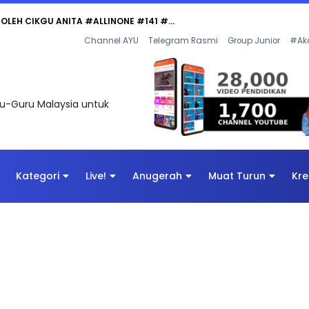
 OLEH CIKGU ANITA #ALLINONE #141 #...
Channel AYU
Telegram Rasmi
Group Junior
#Ak
uru-Guru Malaysia untuk
Kategori
Live!
Anugerah
Muat Turun
Kre