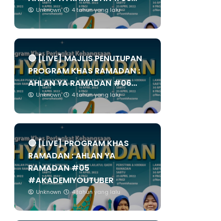
Unknown
4 tahun yang lalu
🔴 [LIVE] MAJLIS PENUTUPAN
PROGRAM KHAS RAMADAN :
AHLAN YA RAMADAN #06...
Unknown
4 tahun yang lalu
🔴 [LIVE] PROGRAM KHAS
RAMADAN : AHLAN YA
RAMADAN #05
#AKADEMIYOUTUBER
Unknown
4 tahun yang lalu