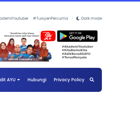
ademiYoutuber
#TuisyenPercuma
Dark mode
dit AYU
Hubungi
Privacy Policy