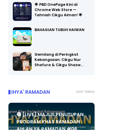
🌟 PBD OnePage Kini di
Chrome Web Store —
Tahniah Cikgu Aiman! 🌟
BAHAGIAN TUBUH HAIWAN
Gemilang di Peringkat
Kebangsaan: Cikgu Nur
Shafura & Cikgu Shazw…
IHYA' RAMADAN
LIHAT SEMUA
🔴 [LIVE] MAJLIS PENUTUPAN
PROGRAM KHAS RAMADAN :
AHLAN YA RAMADAN #06...