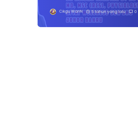
Cikgu WanN
5 tahun yang lalu
0