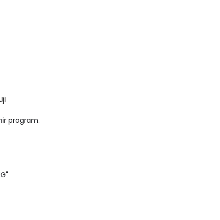
jI
hir program.
NG"