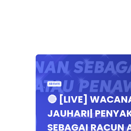
Aktiviti
🔴 [LIVE] WACAN
JAUHARI| PENYA
SEBAGAI RACUN 