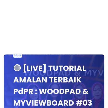
khas
🔴 [LIVE] TUTORIAL
AMALAN TERBAIK
PdPR : WOODPAD &
MYVIEWBOARD #03