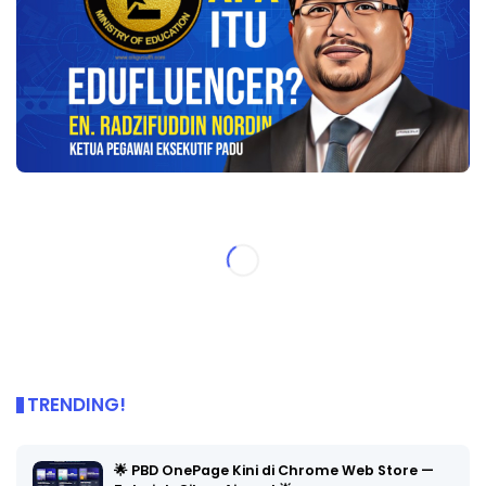
TRENDING!
🌟 PBD OnePage Kini di Chrome Web Store —