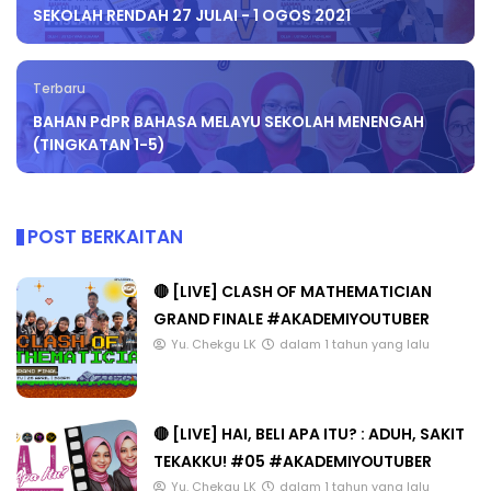
SEKOLAH RENDAH 27 JULAI - 1 OGOS 2021
Terbaru
BAHAN PdPR BAHASA MELAYU SEKOLAH MENENGAH
(TINGKATAN 1-5)
POST BERKAITAN
🔴 [LIVE] CLASH OF MATHEMATICIAN
GRAND FINALE #AKADEMIYOUTUBER
Yu. Chekgu LK
dalam 1 tahun yang lalu
🔴 [LIVE] HAI, BELI APA ITU? : ADUH, SAKIT
TEKAKKU! #05 #AKADEMIYOUTUBER
Yu. Chekgu LK
dalam 1 tahun yang lalu