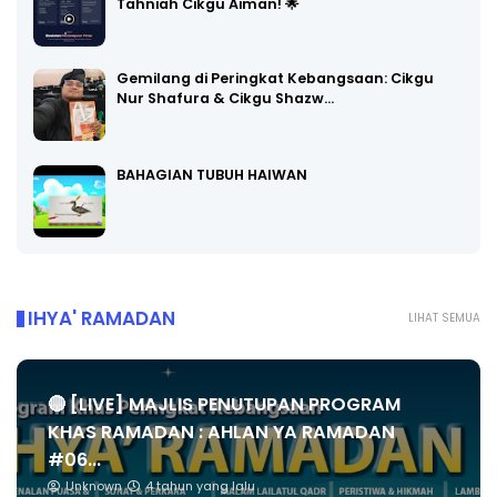
Tahniah Cikgu Aiman! 🌟
Gemilang di Peringkat Kebangsaan: Cikgu
Nur Shafura & Cikgu Shazw…
BAHAGIAN TUBUH HAIWAN
IHYA' RAMADAN
LIHAT SEMUA
🔴 [LIVE] MAJLIS PENUTUPAN PROGRAM
KHAS RAMADAN : AHLAN YA RAMADAN
#06...
Unknown
4 tahun yang lalu