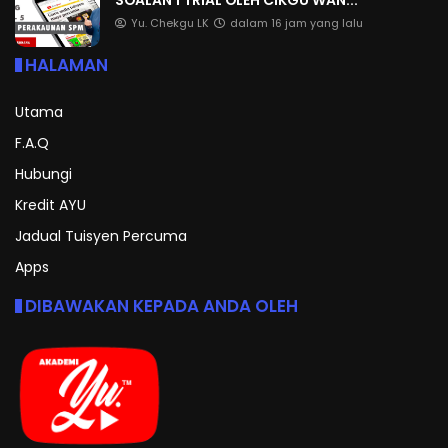
Yu. Chekgu LK
dalam 16 jam yang lalu
HALAMAN
Utama
F.A.Q
Hubungi
Kredit AYU
Jadual Tuisyen Percuma
Apps
DIBAWAKAN KEPADA ANDA OLEH