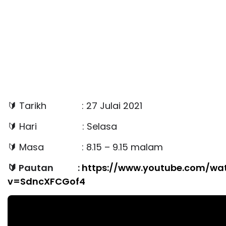
🔰
Tarikh
: 27 Julai 2021
🔰
Hari
: Selasa
🔰
Masa
: 8.15 – 9.15 malam
🔰
Pautan
:
https://www.youtube.com/wa
v=SdncXFCGof4