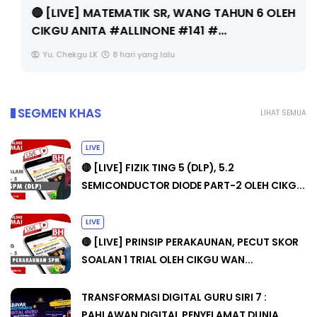
🔴 [LIVE] MATEMATIK SR, WANG TAHUN 6 OLEH
CIKGU ANITA #ALLINONE #141 #...
Yu. Chekgu LK
8 hari yang lalu
SEGMEN KHAS
LIHAT SEMUA
LIVE
🔴 [LIVE] FIZIK TING 5 (DLP), 5.2
SEMICONDUCTOR DIODE PART-2 OLEH CIKG...
LIVE
🔴 [LIVE] PRINSIP PERAKAUNAN, PECUT SKOR
SOALAN 1 TRIAL OLEH CIKGU WAN...
TRANSFORMASI DIGITAL GURU SIRI 7 :
PAHLAWAN DIGITAL PENYELAMAT DUNIA