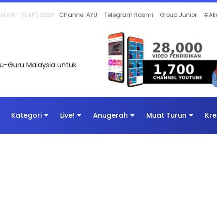
 OLEH CIKGU ANITA #ALLINONE #141 #...
Channel AYU
Telegram Rasmi
Group Junior
#Ak
uru-Guru Malaysia untuk
Kategori
Live!
Anugerah
Muat Turun
Kre