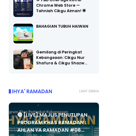
🌟 PBD OnePage Kini di
Chrome Web Store —
Tahniah Cikgu Aiman! 🌟
BAHAGIAN TUBUH HAIWAN
Gemilang di Peringkat
Kebangsaan: Cikgu Nur
Shafura & Cikgu Shazw…
IHYA' RAMADAN
LIHAT SEMUA
🔴 [LIVE] MAJLIS PENUTUPAN
PROGRAM KHAS RAMADAN :
AHLAN YA RAMADAN #06...