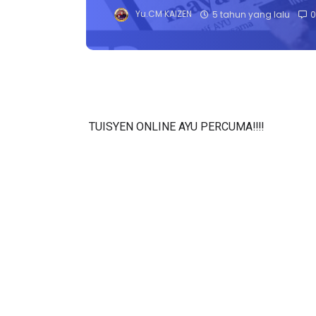
Yu.CM KAIZEN
5 tahun yang lalu
0
TUISYEN ONLINE AYU PERCUMA‼️‼️