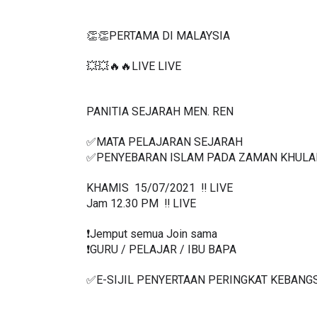
👏👏PERTAMA DI MALAYSIA
💥💥🔥🔥LIVE LIVE 
PANITIA SEJARAH MEN. REN
✅MATA PELAJARAN SEJARAH 
✅P
ENYEBARAN ISLAM PADA ZAMAN KHULAF
KHAMIS  15/07/2021  ‼️ LIVE
Jam 12.30 PM  ‼️ LIVE
❗️Jemput semua Join sama
❗️GURU / PELAJAR / IBU BAPA
✅E-SIJIL PENYERTAAN PERINGKAT KEBANG