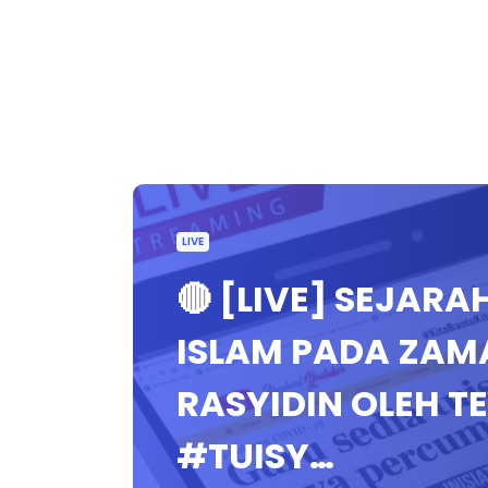
LIVE
🔴 [LIVE] SEJAR
ISLAM PADA ZAM
RASYIDIN OLEH T
#TUISY…