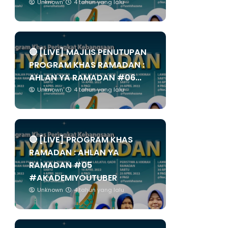
Unknown
4 tahun yang lalu
🔴 [LIVE] MAJLIS PENUTUPAN
PROGRAM KHAS RAMADAN :
AHLAN YA RAMADAN #06...
Unknown
4 tahun yang lalu
🔴 [LIVE] PROGRAM KHAS
RAMADAN : AHLAN YA
RAMADAN #05
#AKADEMIYOUTUBER
Unknown
4 tahun yang lalu