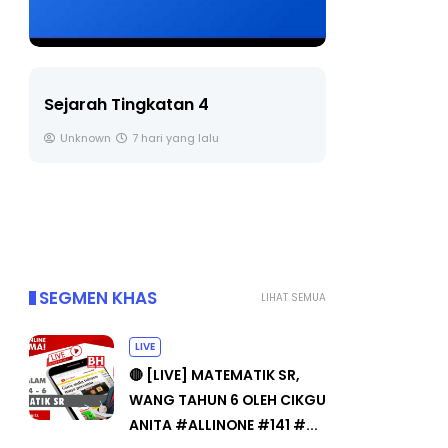
LIVE
BICARA PR
TIMBALAN
🔴 [LIVE] PRINSIP PERAKAUNAN,
PENDIDIKA
BEDAH TUNTAS SOALAN 1 TRIAL
OLEH CIKGU ...
Unknown
Yu. Chekgu LK
8 hari yang lalu
SEGMEN KHAS
LIHAT SEMUA
LIVE
🔴 [LIVE] MATEMATIK SR,
WANG TAHUN 6 OLEH CIKGU
ANITA #ALLINONE #141 #...