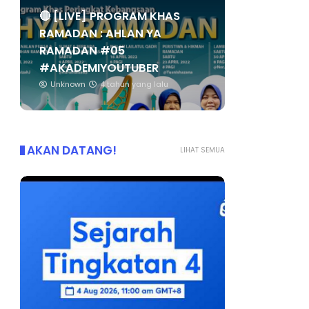
🔴 [LIVE] PROGRAM KHAS
RAMADAN : AHLAN YA
RAMADAN #05
#AKADEMIYOUTUBER
Unknown
4 tahun yang lalu
AKAN DATANG!
LIHAT SEMUA