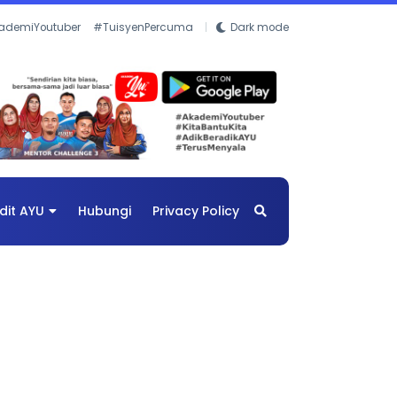
ademiYoutuber
#TuisyenPercuma
Dark mode
dit AYU
Hubungi
Privacy Policy