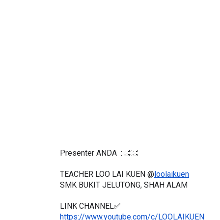
ICARA KORPORAT 3 : PROGRAM
KEYNOTE SPEAKER 
AKANAN SELAMAT DAN
TRANSFORMING 
ERKUALITI (AMALAN PER...
EDUCATION IN IN
THROUG...
Unknown
10 hari yang lalu
Unknown
10 hari y
Presenter ANDA  :👏👏
TEACHER LOO LAI KUEN @
loolaikuen
SMK BUKIT JELUTONG, SHAH ALAM 
LINK CHANNEL✅