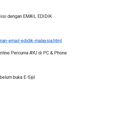
iisi dengan EMAIL EDIDIK
an-email-edidik-malaysia.html
 Online Percuma AYU di PC & Phone
elum buka E-Sijil