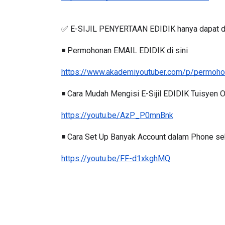
https://www.youtube.com/c/LOOLAIKUEN
✅ E-SIJIL PENYERTAAN EDIDIK hanya dapat d
◾️ Permohonan EMAIL EDIDIK di sini
https://www.akademiyoutuber.com/p/permohon
◾️ Cara Mudah Mengisi E-Sijil EDIDIK Tuisyen
https://youtu.be/AzP_P0mnBnk
◾️ Cara Set Up Banyak Account dalam Phone seb
https://youtu.be/FF-d1xkghMQ