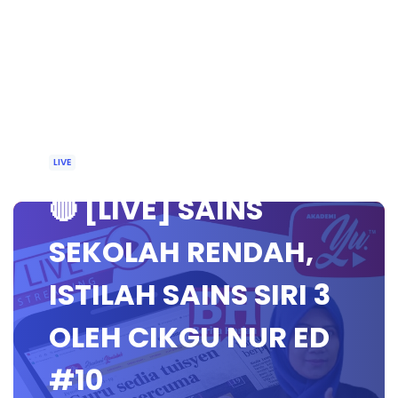
LIVE
🔴 [LIVE] SAINS
SEKOLAH RENDAH,
ISTILAH SAINS SIRI 3
OLEH CIKGU NUR ED
#10