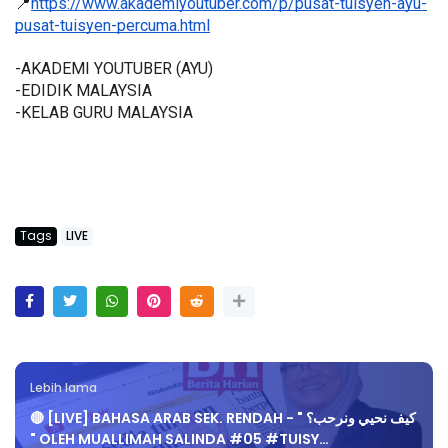
📍
https://www.akademiyoutuber.com/p/pusat-tuisyen-ayu-
pusat-tuisyen-percuma.html
-AKADEMI YOUTUBER (AYU)
-EDIDIK MALAYSIA
-KELAB GURU MALAYSIA
Tags
LIVE
Lebih lama
🔴 [LIVE] BAHASA ARAB SEK. RENDAH - " كيف نحيي ونرحب؟
" OLEH MUALLIMAH SALINDA #05 #TUISY…