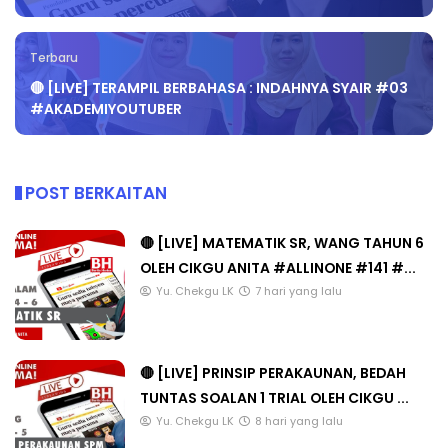
Terbaru
🔴 [LIVE] TERAMPIL BERBAHASA : INDAHNYA SYAIR #03
#AKADEMIYOUTUBER
POST BERKAITAN
🔴 [LIVE] MATEMATIK SR, WANG TAHUN 6
OLEH CIKGU ANITA #ALLINONE #141 #...
Yu. Chekgu LK
7 hari yang lalu
🔴 [LIVE] PRINSIP PERAKAUNAN, BEDAH
TUNTAS SOALAN 1 TRIAL OLEH CIKGU ...
Yu. Chekgu LK
8 hari yang lalu