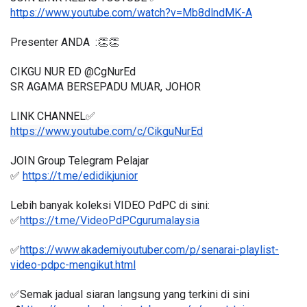
https://www.youtube.com/watch?v=Mb8dlndMK-A
Presenter ANDA  :👏👏
CIKGU NUR ED @CgNurEd
SR AGAMA BERSEPADU MUAR, JOHOR
LINK CHANNEL✅
https://www.youtube.com/c/CikguNurEd
JOIN Group Telegram Pelajar
✅ 
https://t.me/edidikjunior
Lebih banyak koleksi VIDEO PdPC di sini:
✅
https://t.me/VideoPdPCgurumalaysia
✅
https://www.akademiyoutuber.com/p/senarai-playlist-
video-pdpc-mengikut.html
✅Semak jadual siaran langsung yang terkini di sini 