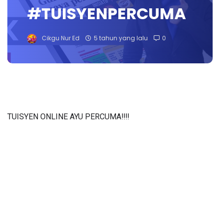
#TUISYENPERCUMA
Cikgu Nur Ed
5 tahun yang lalu
0
TUISYEN ONLINE AYU PERCUMA‼️‼️