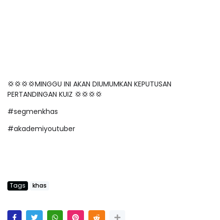
💢💢💢💢MINGGU INI AKAN DIUMUMKAN KEPUTUSAN
PERTANDINGAN KUIZ 💢💢💢💢
#segmenkhas
#akademiyoutuber
Tags
khas