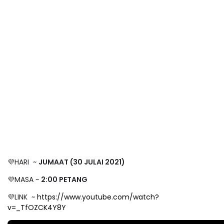
💜HARI ~
JUMAAT (30 JULAI 2021)
💜MASA ~
2:00 PETANG
💜LINK ~
https://www.youtube.com/watch?
v=_TfOZCK4Y8Y