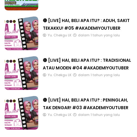
🔴 [LIVE] HAI, BELI APA ITU? : ADUH, SAKIT
TEKAKKU! #05 #AKADEMIYOUTUBER
Yu. Chekgu LK
dalam 1 tahun yang lalu
🔴 [LIVE] HAI, BELI APA ITU? : TRADISIONAL
ATAU MODEN #04 #AKADEMIYOUTUBER
Yu. Chekgu LK
dalam 1 tahun yang lalu
🔴 [LIVE] HAI, BELI APA ITU? : PENINGLAH,
TAK DENGAR! #03 #AKADEMIYOUTUBER
Yu. Chekgu LK
dalam 1 tahun yang lalu