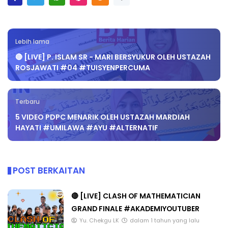
Lebih lama
🔴 [LIVE] P. ISLAM SR - MARI BERSYUKUR OLEH USTAZAH
ROSJAWATI #04 #TUISYENPERCUMA
Terbaru
5 VIDEO PDPC MENARIK OLEH USTAZAH MARDIAH
HAYATI #UMILAWA #AYU #ALTERNATIF
POST BERKAITAN
🔴 [LIVE] CLASH OF MATHEMATICIAN
GRAND FINALE #AKADEMIYOUTUBER
Yu. Chekgu LK
dalam 1 tahun yang lalu