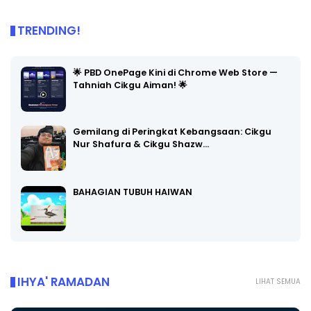
TRENDING!
🌟 PBD OnePage Kini di Chrome Web Store —
Tahniah Cikgu Aiman! 🌟
Gemilang di Peringkat Kebangsaan: Cikgu
Nur Shafura & Cikgu Shazw…
BAHAGIAN TUBUH HAIWAN
IHYA' RAMADAN
LIHAT SEMUA