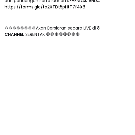
dan pandangan serta luahan KEHENDAK ANDA..
https://forms.gle/ta2XTDt5pHtT7f4X8
♻️♻️♻️♻️♻️♻️♻️♻️Akan Bersiaran secara LIVE di
8
CHANNEL
SERENTAK 🛑🛑🛑🛑🛑🛑🛑🛑