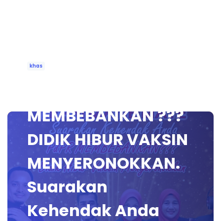
khas
🔴 [LIVE] PdPR
MEMBEBANKAN ???
DIDIK HIBUR VAKSIN
MENYERONOKKAN.
Suarakan
Kehendak Anda