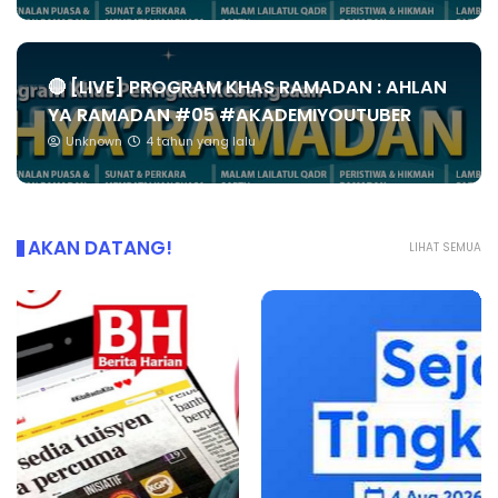
🔴 [LIVE] PROGRAM KHAS RAMADAN : AHLAN
YA RAMADAN #05 #AKADEMIYOUTUBER
Unknown
4 tahun yang lalu
AKAN DATANG!
LIHAT SEMUA