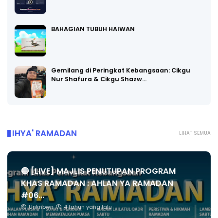
BAHAGIAN TUBUH HAIWAN
Gemilang di Peringkat Kebangsaan: Cikgu
Nur Shafura & Cikgu Shazw…
IHYA' RAMADAN
LIHAT SEMUA
🔴 [LIVE] MAJLIS PENUTUPAN PROGRAM
KHAS RAMADAN : AHLAN YA RAMADAN
#06...
Unknown
4 tahun yang lalu