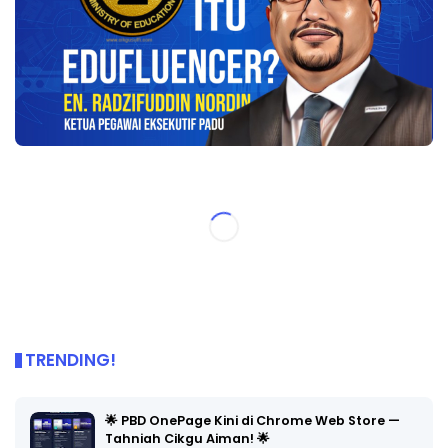
TRENDING!
🌟 PBD OnePage Kini di Chrome Web Store —
Tahniah Cikgu Aiman! 🌟