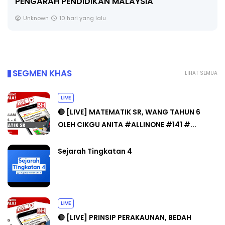
PENGARAH PENDIDIKAN MALAYSIA
Unknown
10 hari yang lalu
SEGMEN KHAS
LIHAT SEMUA
LIVE
🔴 [LIVE] MATEMATIK SR, WANG TAHUN 6
OLEH CIKGU ANITA #ALLINONE #141 #...
Sejarah Tingkatan 4
LIVE
🔴 [LIVE] PRINSIP PERAKAUNAN, BEDAH