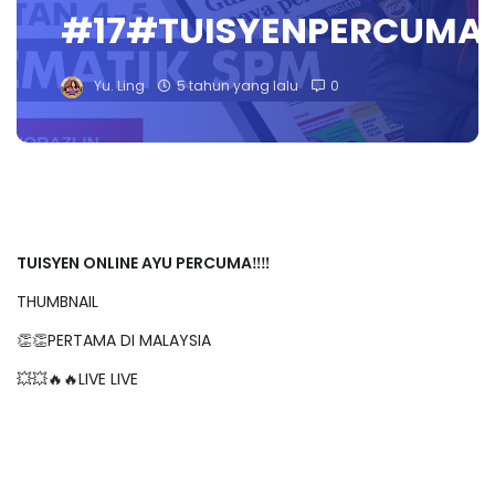
#17#TUISYENPERCUMA
Yu. Ling
5 tahun yang lalu
0
TUISYEN ONLINE AYU PERCUMA‼️‼️
THUMBNAIL
👏👏PERTAMA DI MALAYSIA
💥💥🔥🔥LIVE LIVE