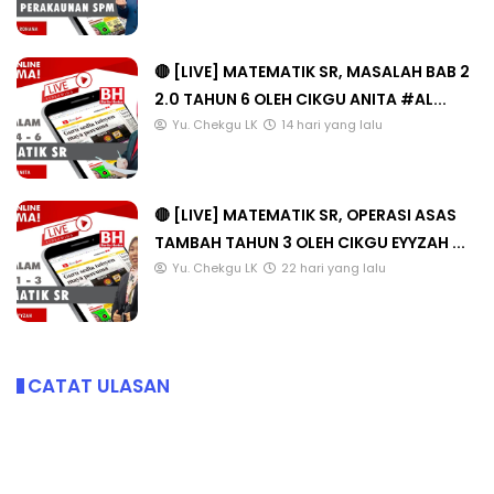
🔴 [LIVE] MATEMATIK SR, MASALAH BAB 2
2.0 TAHUN 6 OLEH CIKGU ANITA #AL...
Yu. Chekgu LK
14 hari yang lalu
🔴 [LIVE] MATEMATIK SR, OPERASI ASAS
TAMBAH TAHUN 3 OLEH CIKGU EYYZAH ...
Yu. Chekgu LK
22 hari yang lalu
CATAT ULASAN