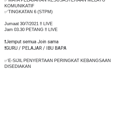
✅MATA PELAJARAN KESUSASTERAAN MELAYU 
KOMUNIKATIF
✅TINGKATAN 6 (STPM)
Jumaat 30/7/2021 ‼️ LIVE
Jam 03.30 PETANG ‼️ LIVE
❗️Jemput semua Join sama
❗️GURU / PELAJAR / IBU BAPA
✅E-SIJIL PENYERTAAN PERINGKAT KEBANGSAAN 
DISEDIAKAN    