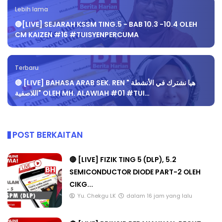
Lebih lama
🔴[LIVE] SEJARAH KSSM TING.5 - BAB 10.3 -10.4 OLEH
CM KAIZEN #16 #TUISYENPERCUMA
Terbaru
🔴 [LIVE] BAHASA ARAB SEK. REN " هيا نشترك في الأنشطة
اللاصفية" OLEH MH. ALAWIAH #01 #TUI…
POST BERKAITAN
🔴 [LIVE] FIZIK TING 5 (DLP), 5.2
SEMICONDUCTOR DIODE PART-2 OLEH
CIKG...
Yu. Chekgu LK
dalam 16 jam yang lalu