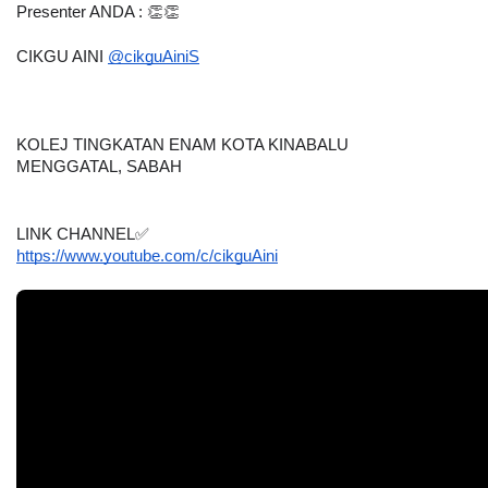
Presenter ANDA : 👏👏
CIKGU AINI 
@cikguAini
S
KOLEJ TINGKATAN ENAM KOTA KINABALU
MENGGATAL, SABAH
LINK CHANNEL✅
https://www.youtube.com/c/cikguAini