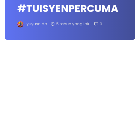
#TUISYENPERCUMA
yuyusnida
5 tahun yang lalu
0