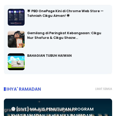
🌟 PBD OnePage Kini di Chrome Web Store —
Tahniah Cikgu Aiman! 🌟
Gemilang di Peringkat Kebangsaan: Cikgu
Nur Shafura & Cikgu Shazw…
BAHAGIAN TUBUH HAIWAN
IHYA' RAMADAN
LIHAT SEMUA
🔴 [LIVE] MAJLIS PENUTUPAN PROGRAM
KHAS RAMADAN : AHLAN YA RAMADAN