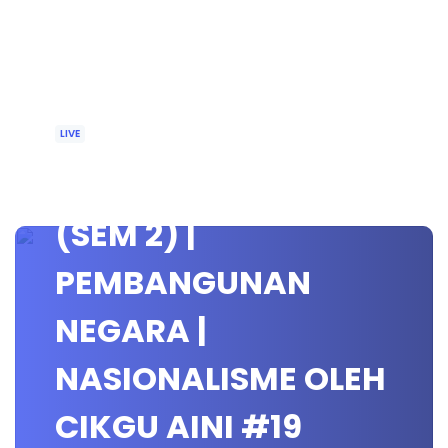
LIVE
🔴[LIVE] KMK STPM
(SEM 2) |
PEMBANGUNAN
NEGARA |
NASIONALISME OLEH
CIKGU AINI #19