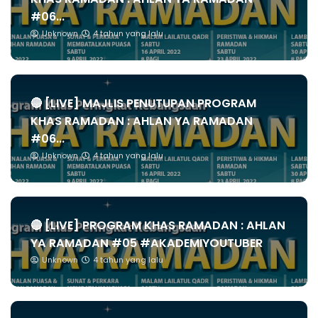
#06...
Unknown
4 tahun yang lalu
🔴 [LIVE] MAJLIS PENUTUPAN PROGRAM
KHAS RAMADAN : AHLAN YA RAMADAN
#06...
Unknown
4 tahun yang lalu
🔴 [LIVE] PROGRAM KHAS RAMADAN : AHLAN
YA RAMADAN #05 #AKADEMIYOUTUBER
Unknown
4 tahun yang lalu