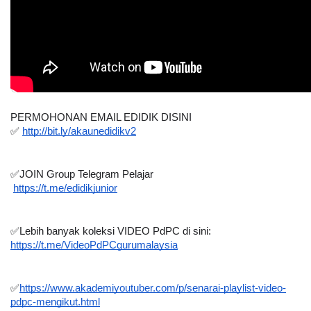
PERMOHONAN EMAIL EDIDIK DISINI
✅ 
http://bit.ly/akaunedidikv2
✅JOIN Group Telegram Pelajar 
https://t.me/edidikjunior
✅Lebih banyak koleksi VIDEO PdPC di sini:
https://t.me/VideoPdPCgurumalaysia
✅
https://www.akademiyoutuber.com/p/senarai-playlist-video-
pdpc-mengikut.html