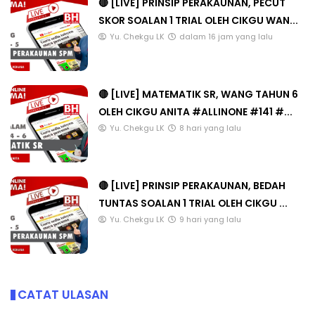
🔴 [LIVE] PRINSIP PERAKAUNAN, PECUT
SKOR SOALAN 1 TRIAL OLEH CIKGU WAN...
Yu. Chekgu LK
dalam 16 jam yang lalu
🔴 [LIVE] MATEMATIK SR, WANG TAHUN 6
OLEH CIKGU ANITA #ALLINONE #141 #...
Yu. Chekgu LK
8 hari yang lalu
🔴 [LIVE] PRINSIP PERAKAUNAN, BEDAH
TUNTAS SOALAN 1 TRIAL OLEH CIKGU ...
Yu. Chekgu LK
9 hari yang lalu
CATAT ULASAN