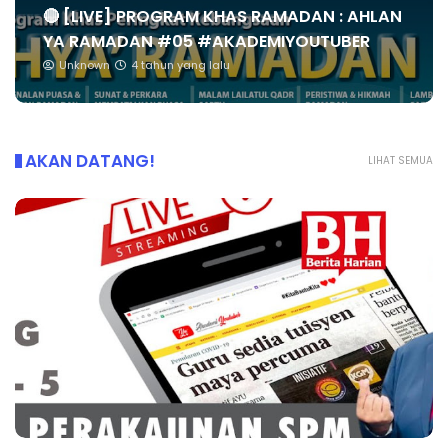
🔴 [LIVE] PROGRAM KHAS RAMADAN : AHLAN
YA RAMADAN #05 #AKADEMIYOUTUBER
Unknown
4 tahun yang lalu
AKAN DATANG!
LIHAT SEMUA