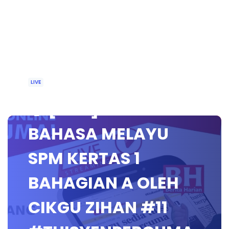
LIVE
🔴 [LIVE] KELAS
BAHASA MELAYU
SPM KERTAS 1
BAHAGIAN A OLEH
CIKGU ZIHAN #11