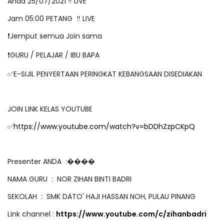
Ahad 25/07/2021 ‼️ LIVE
Jam 05:00 PETANG ‼️ LIVE
❗️Jemput semua Join sama
❗️GURU / PELAJAR / IBU BAPA
✅E-SIJIL PENYERTAAN PERINGKAT KEBANGSAAN DISEDIAKAN
JOIN LINK KELAS YOUTUBE
✅
https://www.youtube.com/watch?v=bDDhZzpCKpQ
Presenter ANDA :����
NAMA GURU : NOR ZIHAN BINTI BADRI
SEKOLAH : SMK DATO' HAJI HASSAN NOH, PULAU PINANG
Link channel :
https://www.youtube.com/c/zihanbadri