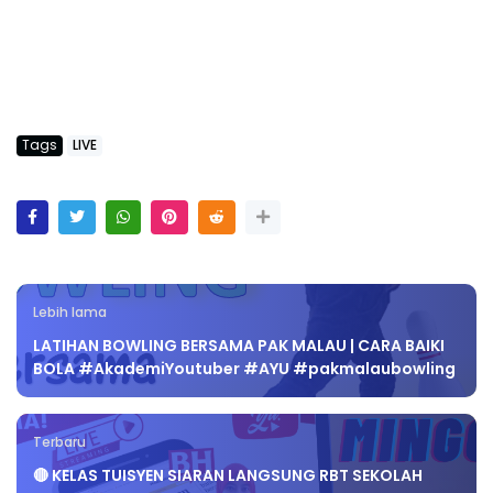
Tags
LIVE
Lebih lama
LATIHAN BOWLING BERSAMA PAK MALAU | CARA BAIKI
BOLA #AkademiYoutuber #AYU #pakmalaubowling
Terbaru
🔴 KELAS TUISYEN SIARAN LANGSUNG RBT SEKOLAH