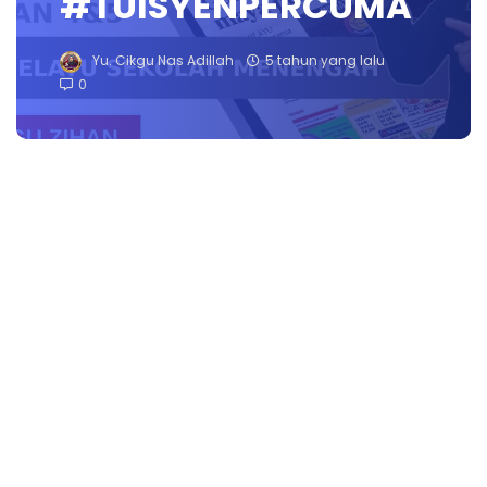
#TUISYENPERCUMA
Yu. Cikgu Nas Adillah
5 tahun yang lalu
0