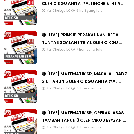
OLEH CIKGU ANITA #ALLINONE #141 #...
Yu. Chekgu LK
6 hari yang lalu
🔴 [LIVE] PRINSIP PERAKAUNAN, BEDAH
TUNTAS SOALAN 1 TRIAL OLEH CIKGU ...
Yu. Chekgu LK
7 hari yang lalu
🔴 [LIVE] MATEMATIK SR, MASALAH BAB 2
2.0 TAHUN 6 OLEH CIKGU ANITA #AL...
Yu. Chekgu LK
13 hari yang lalu
🔴 [LIVE] MATEMATIK SR, OPERASI ASAS
TAMBAH TAHUN 3 OLEH CIKGU EYYZAH ...
Yu. Chekgu LK
21 hari yang lalu