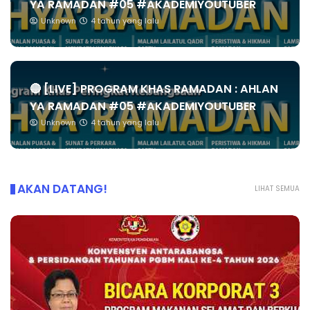
YA RAMADAN #05 #AKADEMIYOUTUBER
Unknown
4 tahun yang lalu
🔴 [LIVE] PROGRAM KHAS RAMADAN : AHLAN
YA RAMADAN #05 #AKADEMIYOUTUBER
Unknown
4 tahun yang lalu
AKAN DATANG!
LIHAT SEMUA