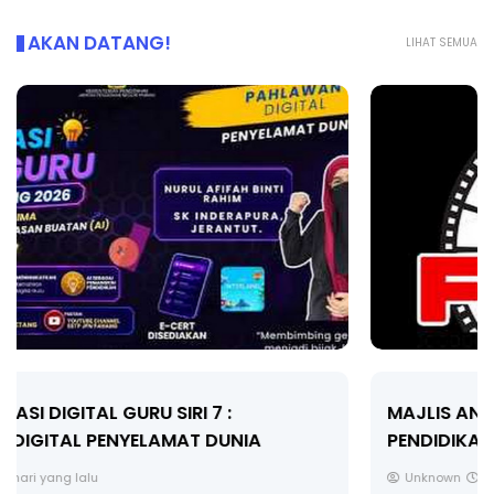
AKAN DATANG!
LIHAT SEMUA
MAJLIS ANUGERAH FFK (FESTIVAL LENSA
PENDIDIKAN - FLeP) 2026
Unknown
5 hari yang lalu