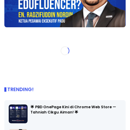
TRENDING!
🌟 PBD OnePage Kini di Chrome Web Store —
Tahniah Cikgu Aiman! 🌟