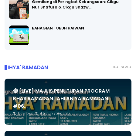
Gemilang di Peringkat Kebangsaan: Cikgu
Nur Shafura & Cikgu Shazw…
BAHAGIAN TUBUH HAIWAN
IHYA' RAMADAN
LIHAT SEMUA
🔴 [LIVE] MAJLIS PENUTUPAN PROGRAM
KHAS RAMADAN : AHLAN YA RAMADAN
#06...
Unknown
4 tahun yang lalu