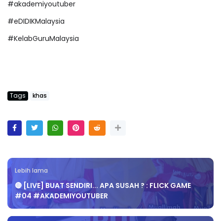
#akademiyoutuber
#eDIDIKMalaysia
#KelabGuruMalaysia
Tags
khas
Lebih lama
🔴 [LIVE] BUAT SENDIRI... APA SUSAH ? : FLICK GAME
#04 #AKADEMIYOUTUBER