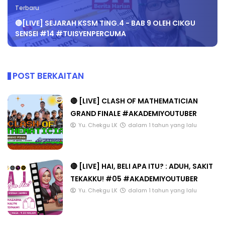
Terbaru
🔴[LIVE] SEJARAH KSSM TING.4 - BAB 9 OLEH CIKGU
SENSEI #14 #TUISYENPERCUMA
POST BERKAITAN
🔴 [LIVE] CLASH OF MATHEMATICIAN
GRAND FINALE #AKADEMIYOUTUBER
Yu. Chekgu LK
dalam 1 tahun yang lalu
🔴 [LIVE] HAI, BELI APA ITU? : ADUH, SAKIT
TEKAKKU! #05 #AKADEMIYOUTUBER
Yu. Chekgu LK
dalam 1 tahun yang lalu