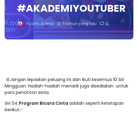
#AKADEMIYOUTUBER
Yu Umi Juema
5 tahun yang lalu
0
🌼Jangan lepaskan peluang ini dan ikuti kesemua 10 Siri
Mingguan. Hadiah-hadiah menarik juga disediakan untuk
para penonton setia.
Siri 04
Program Bicara Cinta
adalah seperti ketetapan
berikut:-