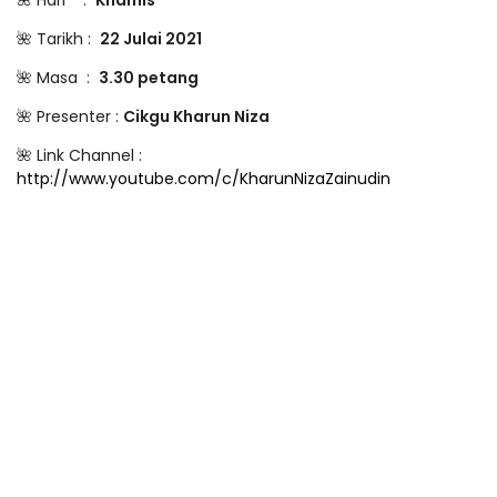
🌺 Hari :
Khamis
🌺 Tarikh :
22 Julai 2021
🌺 Masa :
3.30 petang
🌺 Presenter :
Cikgu Kharun Niza
🌺 Link Channel :
http://www.youtube.com/c/KharunNizaZainudin