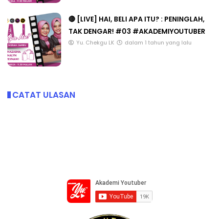
🔴 [LIVE] HAI, BELI APA ITU? : PENINGLAH,
TAK DENGAR! #03 #AKADEMIYOUTUBER
Yu. Chekgu LK
dalam 1 tahun yang lalu
CATAT ULASAN