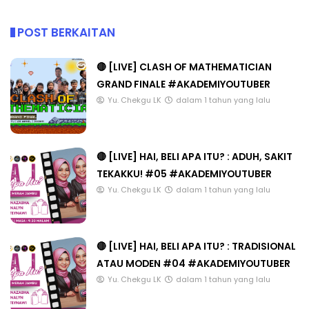
POST BERKAITAN
🔴 [LIVE] CLASH OF MATHEMATICIAN
GRAND FINALE #AKADEMIYOUTUBER
Yu. Chekgu LK
dalam 1 tahun yang lalu
🔴 [LIVE] HAI, BELI APA ITU? : ADUH, SAKIT
TEKAKKU! #05 #AKADEMIYOUTUBER
Yu. Chekgu LK
dalam 1 tahun yang lalu
🔴 [LIVE] HAI, BELI APA ITU? : TRADISIONAL
ATAU MODEN #04 #AKADEMIYOUTUBER
Yu. Chekgu LK
dalam 1 tahun yang lalu