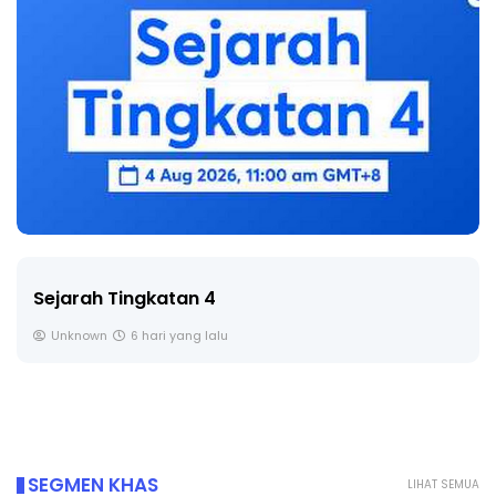
LIVE
🔴 [LIVE] PRINSIP PERAKAUNAN, BEDAH TUNTAS
SOALAN 1 TRIAL OLEH CIKGU ...
Yu. Chekgu LK
7 hari yang lalu
SEGMEN KHAS
LIHAT SEMUA