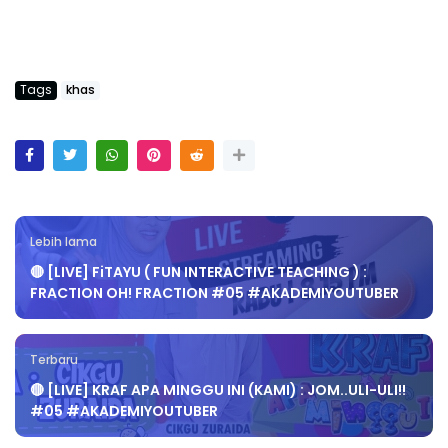
Tags
khas
Lebih lama
🔴 [LIVE] FiTAYU ( FUN INTERACTIVE TEACHING ) :
FRACTION OH! FRACTION #05 #AKADEMIYOUTUBER
Terbaru
🔴 [LIVE] KRAF APA MINGGU INI (KAMI) : JOM..ULI-ULI!!
#05 #AKADEMIYOUTUBER