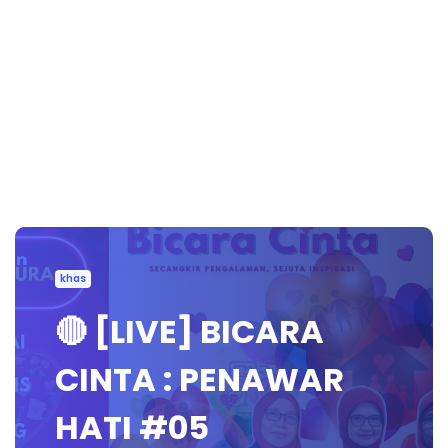
khas
🔴 [LIVE] BICARA
CINTA : PENAWAR
HATI #05