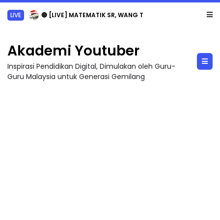
LIVE
🔴 [LIVE] MATEMATIK SR, WANG TAHUN 6 OLEH CIKGU ANITA #ALLINONE #141 #...
Akademi Youtuber
Inspirasi Pendidikan Digital, Dimulakan oleh Guru-
Guru Malaysia untuk Generasi Gemilang