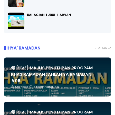
BAHAGIAN TUBUH HAIWAN
IHYA' RAMADAN
LIHAT SEMUA
🔴 [LIVE] MAJLIS PENUTUPAN PROGRAM
KHAS RAMADAN : AHLAN YA RAMADAN
#06...
Unknown
4 tahun yang lalu
🔴 [LIVE] MAJLIS PENUTUPAN PROGRAM