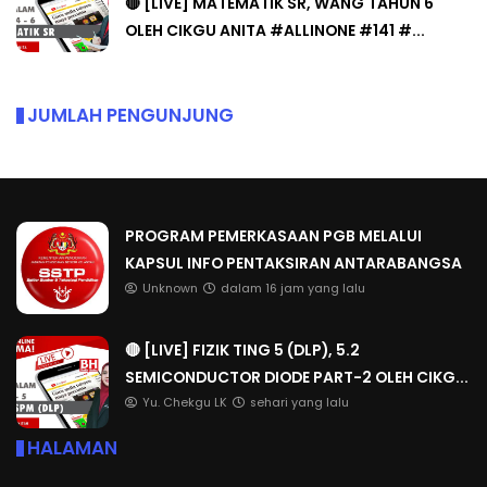
🔴 [LIVE] MATEMATIK SR, WANG TAHUN 6
OLEH CIKGU ANITA #ALLINONE #141 #...
JUMLAH PENGUNJUNG
PROGRAM PEMERKASAAN PGB MELALUI
KAPSUL INFO PENTAKSIRAN ANTARABANGSA
Unknown
dalam 16 jam yang lalu
🔴 [LIVE] FIZIK TING 5 (DLP), 5.2
SEMICONDUCTOR DIODE PART-2 OLEH CIKG...
Yu. Chekgu LK
sehari yang lalu
HALAMAN