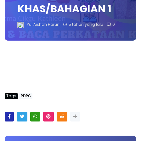
KHAS/BAHAGIAN 1
Yu. Aishah Harun
5 tahun yang lalu
0
Tags
PDPC