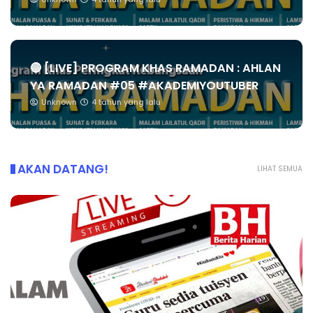
🔴 [LIVE] PROGRAM KHAS RAMADAN : AHLAN
YA RAMADAN #05 #AKADEMIYOUTUBER
Unknown
4 tahun yang lalu
AKAN DATANG!
LIHAT SEMUA