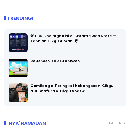
TRENDING!
🌟 PBD OnePage Kini di Chrome Web Store —
Tahniah Cikgu Aiman! 🌟
BAHAGIAN TUBUH HAIWAN
Gemilang di Peringkat Kebangsaan: Cikgu
Nur Shafura & Cikgu Shazw…
IHYA' RAMADAN
LIHAT SEMUA