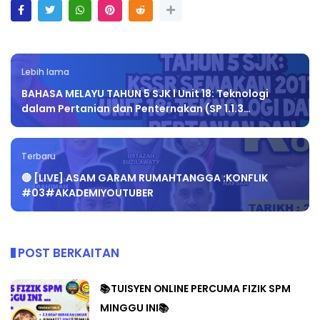
Lebih lama
BAHASA MELAYU TAHUN 5 SJK l Unit 18: Teknologi
dalam Pertanian dan Penternakan (SP 1.1.3…
Terbaru
🔴 [LIVE] ASAM GARAM RUMAHTANGGA :KONFLIK
#03#AKADEMIYOUTUBER
POST BERKAITAN
📚TUISYEN ONLINE PERCUMA FIZIK SPM
MINGGU INI📚