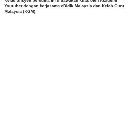
Kelas tuisyen percuma ini dibawakan khas oleh Akademi 
Youtuber dengan kerjasama eDidik Malaysia dan Kelab Guru 
Malaysia (KGM).