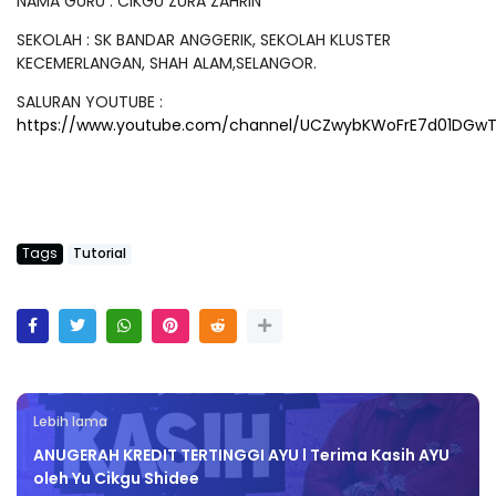
NAMA GURU : CIKGU ZURA ZAHRIN
SEKOLAH : SK BANDAR ANGGERIK, SEKOLAH KLUSTER
KECEMERLANGAN, SHAH ALAM,SELANGOR.
SALURAN YOUTUBE :
https://www.youtube.com/channel/UCZwybKWoFrE7d01DGw
Tags
Tutorial
Lebih lama
ANUGERAH KREDIT TERTINGGI AYU l Terima Kasih AYU
oleh Yu Cikgu Shidee