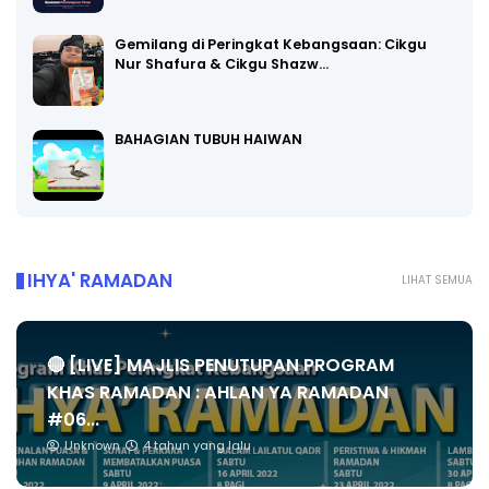
Gemilang di Peringkat Kebangsaan: Cikgu
Nur Shafura & Cikgu Shazw…
BAHAGIAN TUBUH HAIWAN
IHYA' RAMADAN
LIHAT SEMUA
🔴 [LIVE] MAJLIS PENUTUPAN PROGRAM
KHAS RAMADAN : AHLAN YA RAMADAN
#06...
Unknown
4 tahun yang lalu