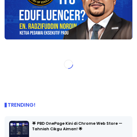
TRENDING!
🌟 PBD OnePage Kini di Chrome Web Store —
Tahniah Cikgu Aiman! 🌟