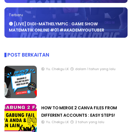
Terbaru
🔴 [LIVE] DIGI-MATHELYMPIC : GAME SHOW
MATEMATIK ONLINE #01 #AKADEMIYOUTUBER
POST BERKAITAN
Yu. Chekgu LK
dalam 1 tahun yang lalu
HOW TO MERGE 2 CANVA FILES FROM
DIFFERENT ACCOUNTS : EASY STEPS!
Yu. Chekgu LK
2 tahun yang lalu