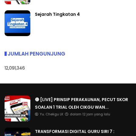
Sejarah Tingkatan 4
JUMLAH PENGUNJUNG
12,091,346
🔴 [LIVE] PRINSIP PERAKAUNAN, PECUT SKOR
SOALAN 1 TRIAL OLEH CIKGU WAN...
Yu. Chekgu LK
dalam 12 jam yang lalu
TRANSFORMASI DIGITAL GURU SIRI 7 :