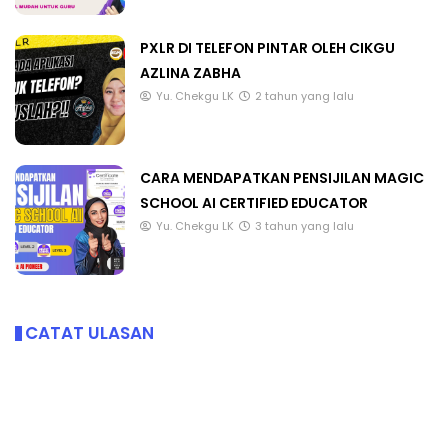
PXLR DI TELEFON PINTAR OLEH CIKGU
AZLINA ZABHA
Yu. Chekgu LK
2 tahun yang lalu
CARA MENDAPATKAN PENSIJILAN MAGIC
SCHOOL AI CERTIFIED EDUCATOR
Yu. Chekgu LK
3 tahun yang lalu
CATAT ULASAN