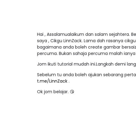
Hai , Assalamualaikum dan salam sejahtera. Be
saya , Cikgu LinnZack. Lama dah rasanya cikgu t
bagaimana anda boleh create gambar bersaiz
percuma. Bukan sahaja percuma malah ianya 
Jom ikuti tutorial mudah ini.Langkah demi lan
Sebelum tu anda boleh ajukan sebarang pertany
t.me/LinnZack
.
Ok jom belajar. 😘