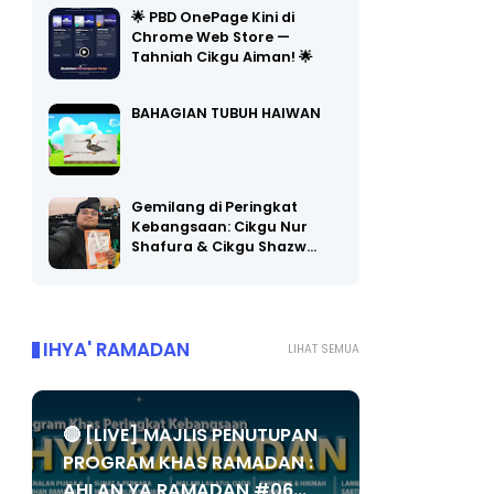
🌟 PBD OnePage Kini di
Chrome Web Store —
Tahniah Cikgu Aiman! 🌟
BAHAGIAN TUBUH HAIWAN
Gemilang di Peringkat
Kebangsaan: Cikgu Nur
Shafura & Cikgu Shazw…
IHYA' RAMADAN
LIHAT SEMUA
🔴 [LIVE] MAJLIS PENUTUPAN
PROGRAM KHAS RAMADAN :
AHLAN YA RAMADAN #06...