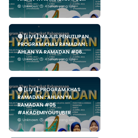
Unknown
4 tahun yang lalu
🔴 [LIVE] MAJLIS PENUTUPAN
PROGRAM KHAS RAMADAN :
AHLAN YA RAMADAN #06...
Unknown
4 tahun yang lalu
🔴 [LIVE] PROGRAM KHAS
RAMADAN : AHLAN YA
RAMADAN #05
#AKADEMIYOUTUBER
Unknown
4 tahun yang lalu