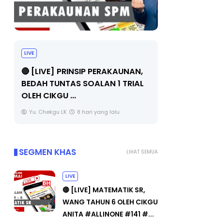
LIVE
BICARA PR
TIMBALAN
🔴 [LIVE] PRINSIP PERAKAUNAN,
PENDIDIKA
BEDAH TUNTAS SOALAN 1 TRIAL
OLEH CIKGU ...
Unknown
Yu. Chekgu LK
8 hari yang lalu
SEGMEN KHAS
LIHAT SEMUA
LIVE
🔴 [LIVE] MATEMATIK SR,
WANG TAHUN 6 OLEH CIKGU
ANITA #ALLINONE #141 #...