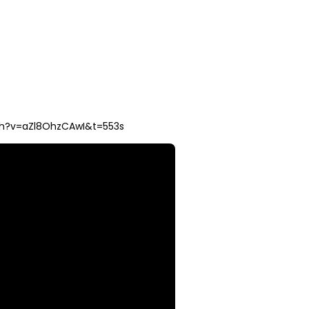
ch?v=aZl8OhzCAwI&t=553s