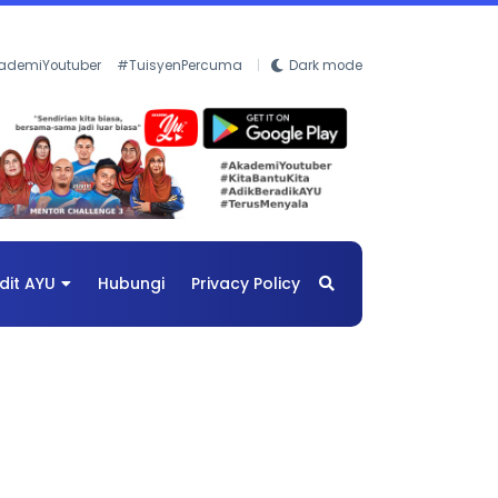
ademiYoutuber
#TuisyenPercuma
Dark mode
dit AYU
Hubungi
Privacy Policy