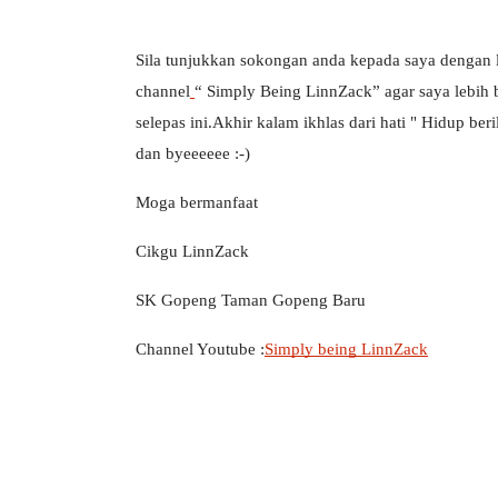
Sila tunjukkan sokongan anda kepada saya dengan l
channel
“ Simply Being LinnZack” agar saya lebih 
selepas ini.Akhir kalam ikhlas dari hati " Hidup b
ICARA KORPORAT 3 : PROGRAM
KEYNOTE SPEAKER 
dan byeeeeee :-)
AKANAN SELAMAT DAN
TRANSFORMING 
ERKUALITI (AMALAN PER...
EDUCATION IN IN
Moga bermanfaat 
THROUG...
Unknown
10 hari yang lalu
Cikgu LinnZack
Unknown
10 hari y
SK Gopeng Taman Gopeng Baru 
Channel Youtube :
Simply being LinnZack