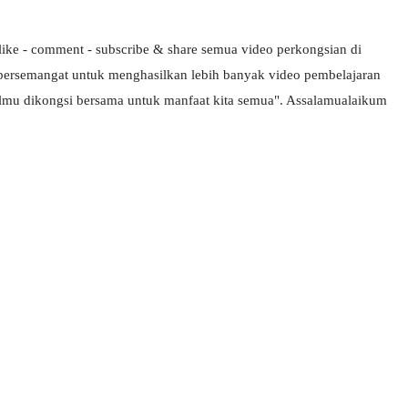
ike - comment - subscribe & share semua video perkongsian di 
bersemangat untuk menghasilkan lebih banyak video pembelajaran 
erilmu dikongsi bersama untuk manfaat kita semua". Assalamualaikum 
3 :
Sejarah Tingkatan 4
PRIMARY
Unknown
7 hari yang lalu
DONESIA
ang lalu