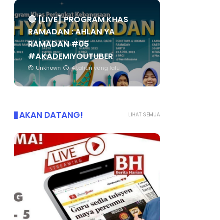
🔴 [LIVE] PROGRAM KHAS
RAMADAN : AHLAN YA
RAMADAN #05
#AKADEMIYOUTUBER
Unknown
4 tahun yang lalu
AKAN DATANG!
LIHAT SEMUA