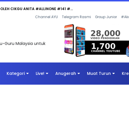
 OLEH CIKGU ANITA #ALLINONE #141 #...
Channel AYU
Telegram Rasmi
Group Junior
#Ak
uru-Guru Malaysia untuk
Kategori
Live!
Anugerah
Muat Turun
Kre