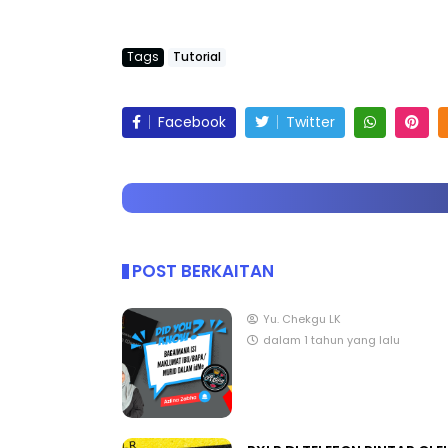
Tags
Tutorial
Facebook
Twitter
POST BERKAITAN
Yu. Chekgu LK
dalam 1 tahun yang lalu