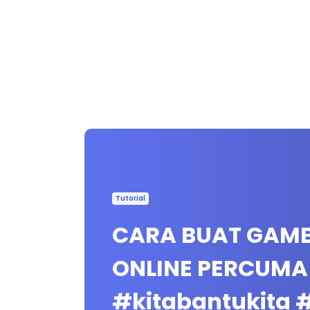
Tutorial
CARA BUAT GAMB
ONLINE PERCUMA
#kitabantukita 