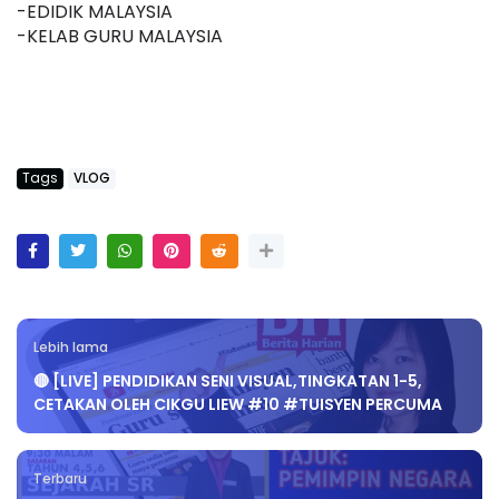
-EDIDIK MALAYSIA
-KELAB GURU MALAYSIA
Tags
VLOG
Lebih lama
🔴 [LIVE] PENDIDIKAN SENI VISUAL,TINGKATAN 1-5,
CETAKAN OLEH CIKGU LIEW #10 #TUISYEN PERCUMA
Terbaru