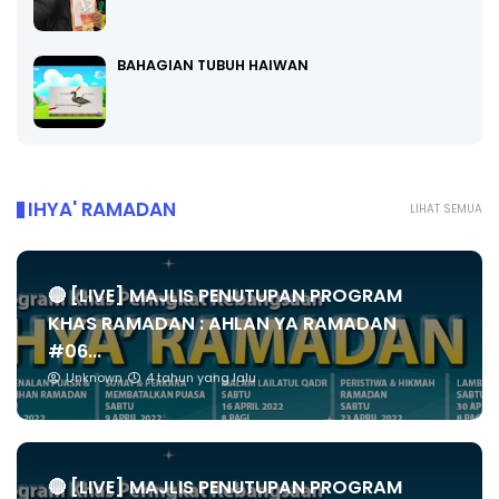
BAHAGIAN TUBUH HAIWAN
IHYA' RAMADAN
LIHAT SEMUA
🔴 [LIVE] MAJLIS PENUTUPAN PROGRAM
KHAS RAMADAN : AHLAN YA RAMADAN
#06...
Unknown
4 tahun yang lalu
🔴 [LIVE] MAJLIS PENUTUPAN PROGRAM