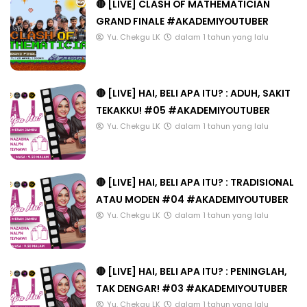
🔴 [LIVE] CLASH OF MATHEMATICIAN
GRAND FINALE #AKADEMIYOUTUBER
Yu. Chekgu LK
dalam 1 tahun yang lalu
🔴 [LIVE] HAI, BELI APA ITU? : ADUH, SAKIT
TEKAKKU! #05 #AKADEMIYOUTUBER
Yu. Chekgu LK
dalam 1 tahun yang lalu
🔴 [LIVE] HAI, BELI APA ITU? : TRADISIONAL
ATAU MODEN #04 #AKADEMIYOUTUBER
Yu. Chekgu LK
dalam 1 tahun yang lalu
🔴 [LIVE] HAI, BELI APA ITU? : PENINGLAH,
TAK DENGAR! #03 #AKADEMIYOUTUBER
Yu. Chekgu LK
dalam 1 tahun yang lalu