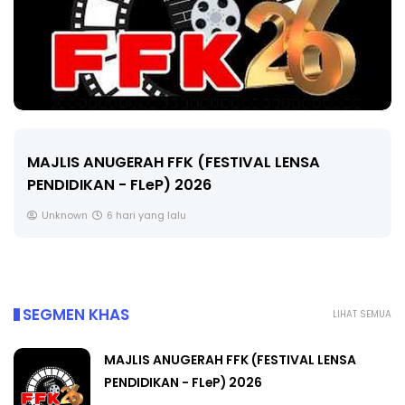
LIVE
🔴 [LIVE] MATEMATIK SR, WANG TAHUN 6 OLEH
CIKGU ANITA #ALLINONE #141 #...
Yu. Chekgu LK
8 hari yang lalu
SEGMEN KHAS
LIHAT SEMUA
MAJLIS ANUGERAH FFK (FESTIVAL LENSA
PENDIDIKAN - FLeP) 2026