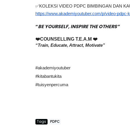
✅KOLEKSI VIDEO PDPC BIMBINGAN DAN KA
https://www.akademiyoutuber.com/p/video-pdpc-k
“
BE YOURSELF, INSPIRE THE OTHERS”
❤️COUNSELLING T.E.A.M ❤️ 
“Train, Educate, Attract, Motivate”
#akademiyoutuber
#kitabantukita
#tuisyenpercuma
Tags
PDPC