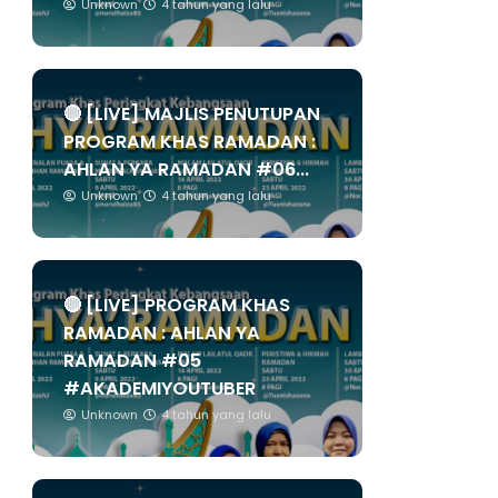
Unknown
4 tahun yang lalu
🔴 [LIVE] MAJLIS PENUTUPAN
PROGRAM KHAS RAMADAN :
AHLAN YA RAMADAN #06...
Unknown
4 tahun yang lalu
🔴 [LIVE] PROGRAM KHAS
RAMADAN : AHLAN YA
RAMADAN #05
#AKADEMIYOUTUBER
Unknown
4 tahun yang lalu