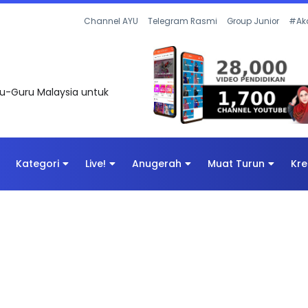
UNTAS SOALAN 1 TRIAL OLEH CIKGU ...
Channel AYU
Telegram Rasmi
Group Junior
#Ak
uru-Guru Malaysia untuk
Kategori
Live!
Anugerah
Muat Turun
Kre