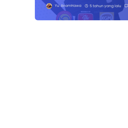
Yu. AnomHawa
5 tahun yang lalu