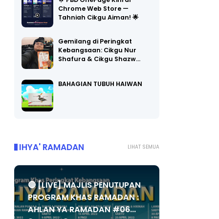
🌟 PBD OnePage Kini di
Chrome Web Store —
Tahniah Cikgu Aiman! 🌟
Gemilang di Peringkat
Kebangsaan: Cikgu Nur
Shafura & Cikgu Shazw…
BAHAGIAN TUBUH HAIWAN
IHYA' RAMADAN
LIHAT SEMUA
🔴 [LIVE] MAJLIS PENUTUPAN
PROGRAM KHAS RAMADAN :
AHLAN YA RAMADAN #06...