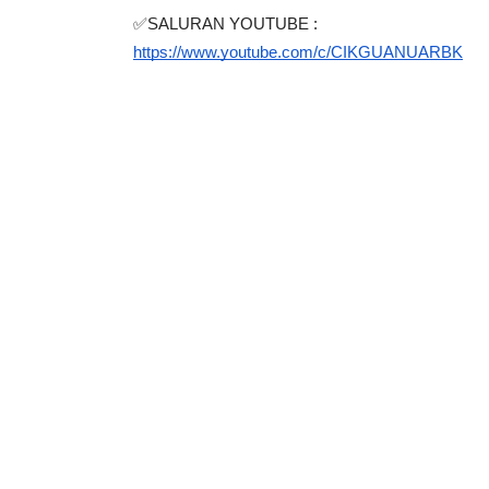
✅SALURAN YOUTUBE : 
https://www.youtube.com/c/CIKGUANUARBK
LIVE
MAJLIS ANUGERAH FFK
(FESTIVAL LENSA PENDIDIKAN -
🔴 [LIVE] MATE
FLeP) 2026
TAHUN 6 OLEH 
#ALLINONE #141
Unknown
4 hari yang lalu
Yu. Chekgu LK
6 