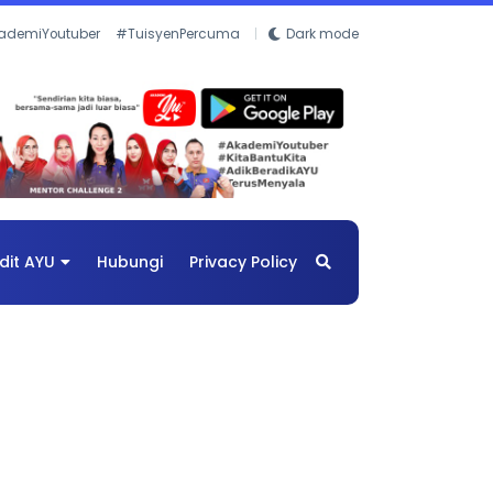
ademiYoutuber
#TuisyenPercuma
Dark mode
dit AYU
Hubungi
Privacy Policy