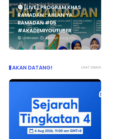
🔴 [LIVE] PROGRAM KHAS
RAMADAN : AHLAN YA
RAMADAN #05
#AKADEMIYOUTUBER
Unknown
4 tahun yang lalu
AKAN DATANG!
LIHAT SEMUA