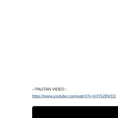
✅PAUTAN VIDEO :
https://www.youtube.com/watch?v=IcFIS28Vr1Q