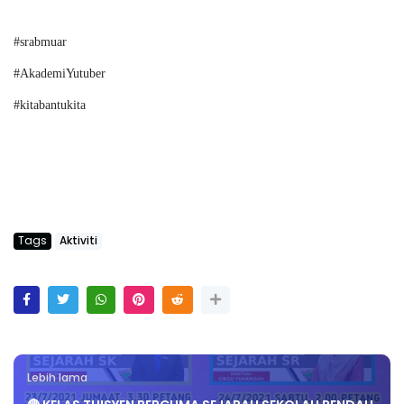
#srabmuar
#AkademiYutuber
#kitabantukita
Tags
Aktiviti
Lebih lama