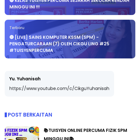
🔴 KELAS TUISYEN PERCUMA SEJARAH SEKOLAH RENDAH
MINGGU INI !!!
Terbaru
🔴 [LIVE] SAINS KOMPUTER KSSM (SPM) -
PENGATURCARAAN (7) OLEH CIKGU LING #25
#TUISYENPERCUMA
Yu. Yuhanisah
https://www.youtube.com/c/CikguYuhanisah
POST BERKAITAN
📚TUISYEN ONLINE PERCUMA FIZIK SPM
MINGGU INI📚