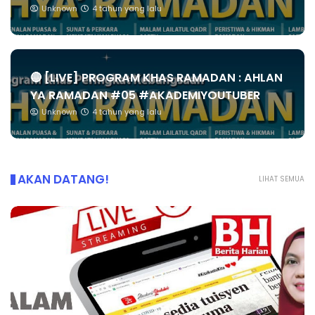
Unknown
4 tahun yang lalu
🔴 [LIVE] PROGRAM KHAS RAMADAN : AHLAN
YA RAMADAN #05 #AKADEMIYOUTUBER
Unknown
4 tahun yang lalu
AKAN DATANG!
LIHAT SEMUA