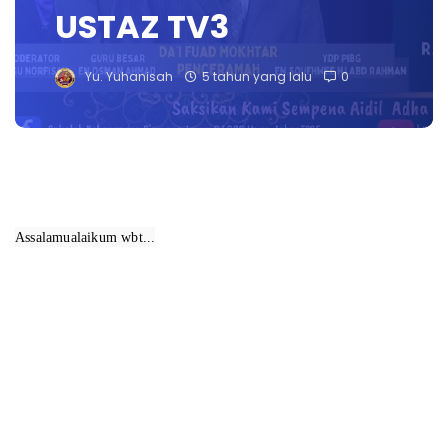
USTAZ TV3
Yu. Yuhanisah
5 tahun yang lalu
0
Assalamualaikum wbt...