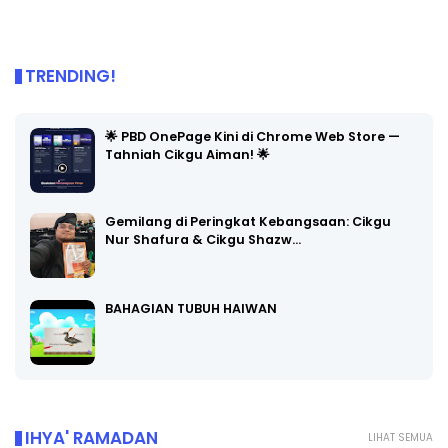
TRENDING!
🌟 PBD OnePage Kini di Chrome Web Store —
Tahniah Cikgu Aiman! 🌟
Gemilang di Peringkat Kebangsaan: Cikgu
Nur Shafura & Cikgu Shazw…
BAHAGIAN TUBUH HAIWAN
IHYA' RAMADAN
LIHAT SEMUA