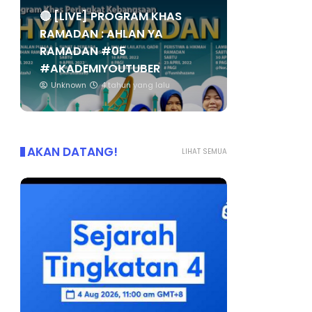
🔴 [LIVE] PROGRAM KHAS
RAMADAN : AHLAN YA
RAMADAN #05
#AKADEMIYOUTUBER
Unknown
4 tahun yang lalu
AKAN DATANG!
LIHAT SEMUA