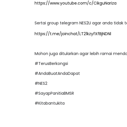
https://www.youtube.com/c/CikguNariza
Sertai group telegram NES2U agar anda tidak te
https://t.me/joinchat/LT21kzyfXfBjNDNl
Mohon juga ditularkan agar lebih ramai mend
#TerusBerkongsi
#AndaBuatAndaDapat
#NES2
#SayapPanitiaBMSR
#Kitabantukita