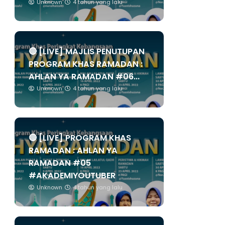
Unknown
4 tahun yang lalu
🔴 [LIVE] MAJLIS PENUTUPAN
PROGRAM KHAS RAMADAN :
AHLAN YA RAMADAN #06...
Unknown
4 tahun yang lalu
🔴 [LIVE] PROGRAM KHAS
RAMADAN : AHLAN YA
RAMADAN #05
#AKADEMIYOUTUBER
Unknown
4 tahun yang lalu