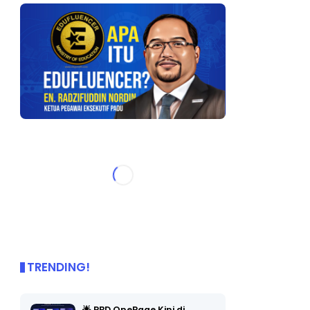
TRENDING!
🌟 PBD OnePage Kini di