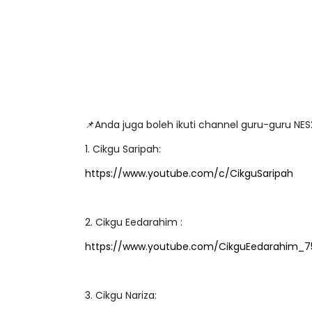
ICARA PROFESIONAL 8 :
BICARA KORPORA
IMBALAN KETUA PENGARAH
MAKANAN SELAM
ENDIDIKAN MALAYSIA
BERKUALITI (AMAL
📌Anda juga boleh ikuti c
Unknown
11 hari yang lalu
Unknown
11 hari ya
1. Cikgu Saripah:
https://www.youtube.com/c/CikguSaripah
2. Cikgu Eedarahim :
https://www.youtube.com/CikguEedarahim_7
3. Cikgu Nariza: