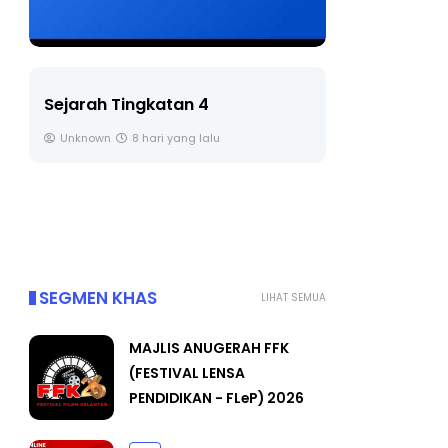
LIVE
Sejarah Tingkatan 4
🔴 [LIVE] 
Unknown
8 hari yang lalu
BEDAH TUN
OLEH CIKGU
Yu. Chekgu 
SEGMEN KHAS
LIHAT SEMUA
MAJLIS ANUGERAH FFK
(FESTIVAL LENSA
PENDIDIKAN - FLeP) 2026