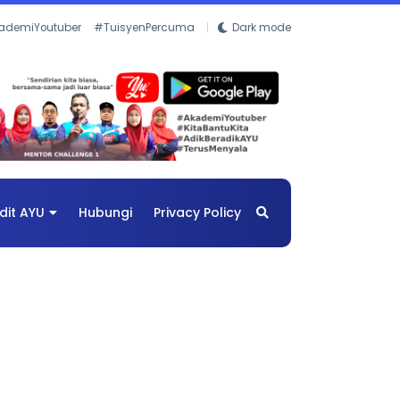
ademiYoutuber
#TuisyenPercuma
Dark mode
dit AYU
Hubungi
Privacy Policy