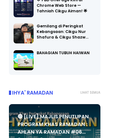
Chrome Web Store —
Tahniah Cikgu Aiman! 🌟
Gemilang di Peringkat
Kebangsaan: Cikgu Nur
Shafura & Cikgu Shazw…
BAHAGIAN TUBUH HAIWAN
IHYA' RAMADAN
LIHAT SEMUA
🔴 [LIVE] MAJLIS PENUTUPAN
PROGRAM KHAS RAMADAN :
AHLAN YA RAMADAN #06...