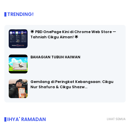
TRENDING!
🌟 PBD OnePage Kini di Chrome Web Store —
Tahniah Cikgu Aiman! 🌟
BAHAGIAN TUBUH HAIWAN
Gemilang di Peringkat Kebangsaan: Cikgu
Nur Shafura & Cikgu Shazw…
IHYA' RAMADAN
LIHAT SEMUA