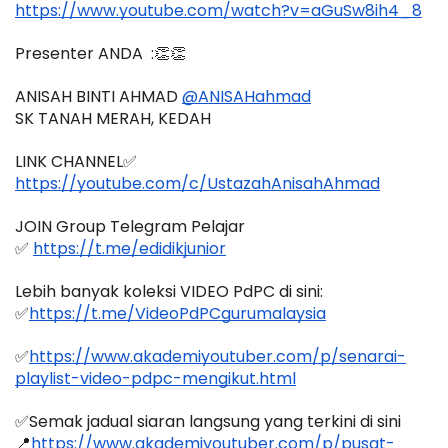
https://www.youtube.com/watch?v=aGuSw8ih4_8
Presenter ANDA  :👏👏
ANISAH BINTI AHMAD 
@ANISAHahmad
SK TANAH MERAH, KEDAH
LINK CHANNEL✅
https://youtube.com/c/UstazahAnisahAhmad
JOIN Group Telegram Pelajar
✅ 
https://t.me/edidikjunior
Lebih banyak koleksi VIDEO PdPC di sini:
✅
https://t.me/VideoPdPCgurumalaysia
✅
https://www.akademiyoutuber.com/p/senarai-
playlist-video-pdpc-mengikut.html
✅Semak jadual siaran langsung yang terkini di sini 
📍
https://www.akademiyoutuber.com/p/pusat-