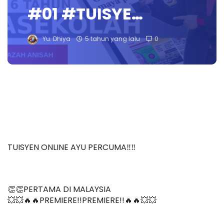
#01 #TUISYE…
Yu. Dhiya
5 tahun yang lalu
0
TUISYEN ONLINE AYU PERCUMA‼️‼️
👏👏PERTAMA DI MALAYSIA
💥💥🔥🔥PREMIERE!!PREMIERE!!🔥🔥💥💥