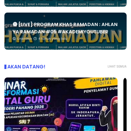
🔴 [LIVE] PROGRAM KHAS RAMADAN : AHLAN
YA RAMADAN #05 #AKADEMIYOUTUBER
Unknown
4 tahun yang lalu
AKAN DATANG!
LIHAT SEMUA