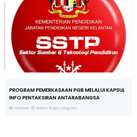
LIVE
🔴 [LIVE] FIZIK TING 5 (DLP), 5.2
SEMICONDUCTOR DIODE PART-2 OLEH CIKG...
Yu. Chekgu LK
sehari yang lalu