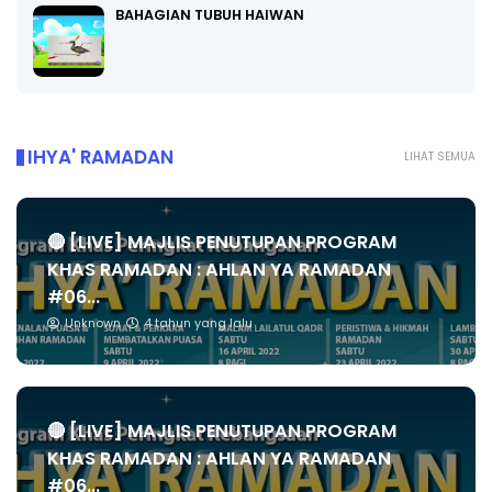
BAHAGIAN TUBUH HAIWAN
IHYA' RAMADAN
LIHAT SEMUA
🔴 [LIVE] MAJLIS PENUTUPAN PROGRAM
KHAS RAMADAN : AHLAN YA RAMADAN
#06...
Unknown
4 tahun yang lalu
🔴 [LIVE] MAJLIS PENUTUPAN PROGRAM
KHAS RAMADAN : AHLAN YA RAMADAN
#06...