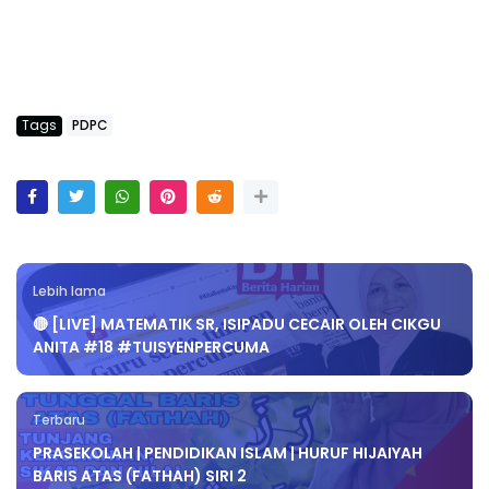
Tags
PDPC
Lebih lama
🔴 [LIVE] MATEMATIK SR, ISIPADU CECAIR OLEH CIKGU
ANITA #18 #TUISYENPERCUMA
Terbaru
PRASEKOLAH | PENDIDIKAN ISLAM | HURUF HIJAIYAH
BARIS ATAS (FATHAH) SIRI 2