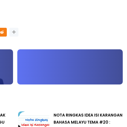
LIVE
n 4
🔴 [LIVE] PRINSIP PERAKAUNAN,
ng lalu
BEDAH TUNTAS SOALAN 1 TRIAL
OLEH CIKGU ...
Yu. Chekgu LK
8 hari yang lalu
LAK
NOTA RINGKAS IDEA ISI KARANGAN
GU
BAHASA MELAYU TEMA #20 :