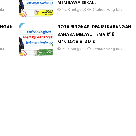
MEMBAWA BEKAL ...
alu
Yu. Chekgu LK
2 tahun yang lalu
RANGAN
NOTA RINGKAS IDEA ISI KARANGAN
BAHASA MELAYU TEMA #18 :
MENJAGA ALAM S...
alu
Yu. Chekgu LK
2 tahun yang lalu