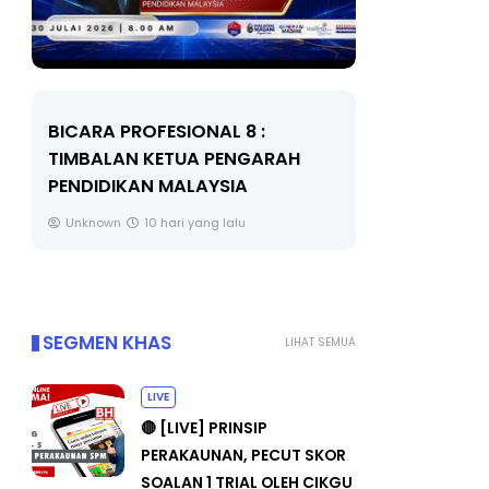
BICARA PROFESIONAL 8 :
BICARA K
TIMBALAN KETUA PENGARAH
MAKANAN 
PENDIDIKAN MALAYSIA
BERKUALITI
Unknown
10 hari yang lalu
Unknown
SEGMEN KHAS
LIHAT SEMUA
LIVE
🔴 [LIVE] PRINSIP
PERAKAUNAN, PECUT SKOR
SOALAN 1 TRIAL OLEH CIKGU