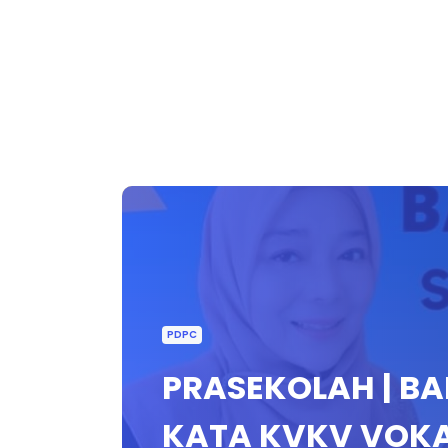
PDPC
PRASEKOLAH | BA
KATA KVKV VOKAL