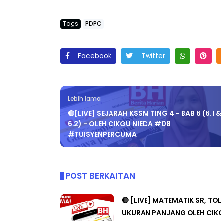
Tags
PDPC
Facebook
Twitter
EYNOTE SPEAKER 3 :
Sejarah Tingkata
RANSFORMING PRIMARY
Unknown
7 hari ya
DUCATION IN INDONESIA
HROUG...
Lebih lama
🔴[LIVE] SEJARAH KSSM TING 4 - BAB 6 (6.1 &
Unknown
10 hari yang lalu
6.2) - OLEH CIKGU NIEDA #08
#TUISYENPERCUMA
POST BERKAITAN
🔴 [LIVE] MATEMATIK SR, TO
UKURAN PANJANG OLEH CIK