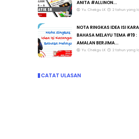
ANITA #ALLINON...
Yu. Chekgu LK
2 tahun yang l
NOTA RINGKAS IDEA ISI KA
BAHASA MELAYU TEMA #19 :
AMALAN BERJIMA...
Yu. Chekgu LK
2 tahun yang l
CATAT ULASAN