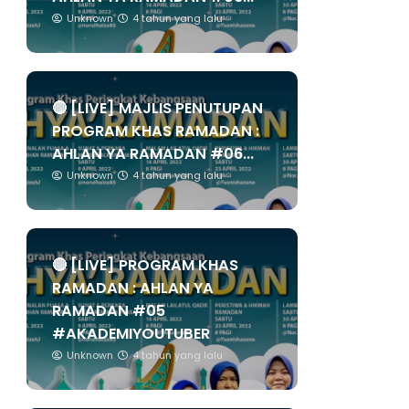
Unknown
4 tahun yang lalu
🔴 [LIVE] MAJLIS PENUTUPAN
PROGRAM KHAS RAMADAN :
AHLAN YA RAMADAN #06...
Unknown
4 tahun yang lalu
🔴 [LIVE] PROGRAM KHAS
RAMADAN : AHLAN YA
RAMADAN #05
#AKADEMIYOUTUBER
Unknown
4 tahun yang lalu