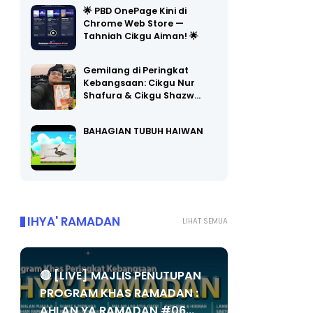
🌟 PBD OnePage Kini di
Chrome Web Store —
Tahniah Cikgu Aiman! 🌟
Gemilang di Peringkat
Kebangsaan: Cikgu Nur
Shafura & Cikgu Shazw…
BAHAGIAN TUBUH HAIWAN
IHYA' RAMADAN
LIHAT SEMUA
🔴 [LIVE] MAJLIS PENUTUPAN
PROGRAM KHAS RAMADAN :
AHLAN YA RAMADAN #06...