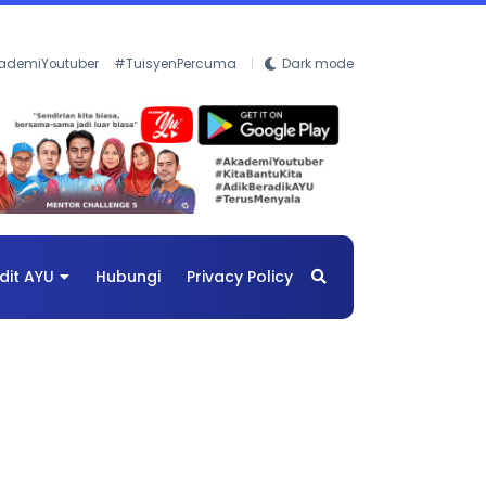
ademiYoutuber
#TuisyenPercuma
Dark mode
dit AYU
Hubungi
Privacy Policy