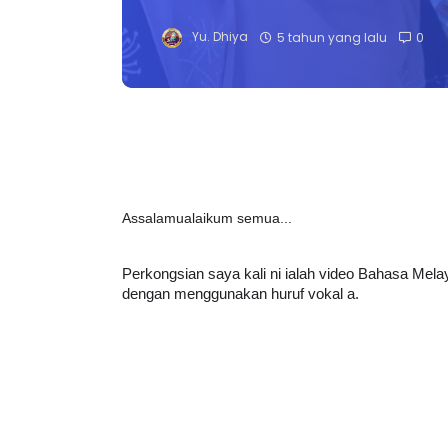
Yu. Dhiya
5 tahun yang lalu
0
Assalamualaikum semua...
Perkongsian saya kali ni ialah video Bahasa Me
dengan menggunakan huruf vokal a.