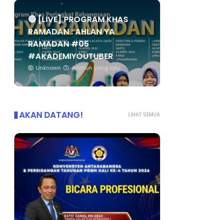
🔴 [LIVE] PROGRAM KHAS
RAMADAN : AHLAN YA
RAMADAN #05
#AKADEMIYOUTUBER
Unknown
4 tahun yang lalu
AKAN DATANG!
LIHAT SEMUA