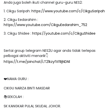
Anda juga boleh ikuti channel guru-guru NES2:
1. Cikgu Saripah:
https://www.youtube.com/c/CikguSaripah
2. Cikgu Eedarahim :
https://www.youtube.com/CikguEedarahim_752
3. Cikgu Shidee :
https://youtube.com/c/CikguShidee
Sertai group telegram NES2U agar anda tidak terlepas
pelbagai aktiviti menarik👇
https://t.me/joinchat/LT21kzyfXfBjNDNl
❤️NAMA GURU :
CIKGU NARIZA BINTI MASDAR
📚SEKOLAH :
SK KANGKAR PULAI, SKUDAI, JOHOR.