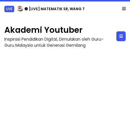
LIVE
🔴 [LIVE] MATEMATIK SR, WANG TAHUN 6 OLEH CIKGU ANITA #ALLINONE #141 #...
Akademi Youtuber
Inspirasi Pendidikan Digital, Dimulakan oleh Guru-
Guru Malaysia untuk Generasi Gemilang