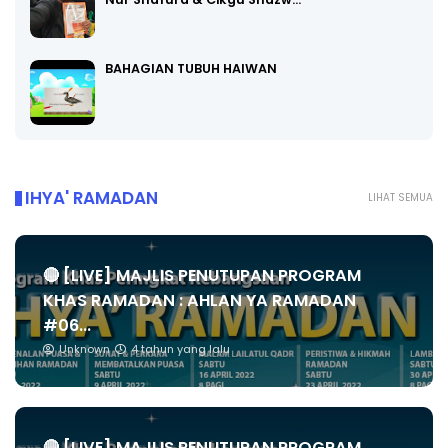
BAHAGIAN TUBUH HAIWAN
IHYA' RAMADAN
LIHAT SEMUA
🔴 [LIVE] MAJLIS PENUTUPAN PROGRAM
KHAS RAMADAN : AHLAN YA RAMADAN
#06...
Unknown
4 tahun yang lalu
🔴 [LIVE] MAJLIS PENUTUPAN PROGRAM