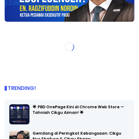
TRENDING!
🌟 PBD OnePage Kini di Chrome Web Store —
Tahniah Cikgu Aiman! 🌟
Gemilang di Peringkat Kebangsaan: Cikgu
Nur Shafura & Cikgu Shazw…