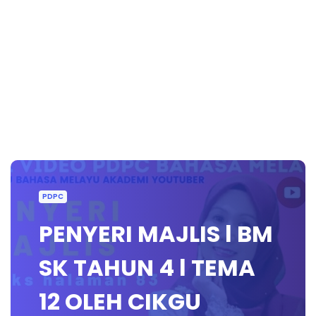
PDPC
PENYERI MAJLIS l BM
SK TAHUN 4 l TEMA
12 OLEH CIKGU