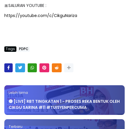
🎀SALURAN YOUTUBE :
https://youtube.com/c/CikguNariza
Tags
PDPC
Lebih lama
🔴 [LIVE] RBT TINGKATAN 1 - PROSES REKA BENTUK OLEH
CIKGU SARINA #11 #TUISYENPERCUMA
Terbaru