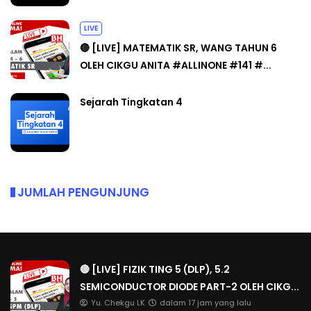
LIVE
🔴 [LIVE] MATEMATIK SR, WANG TAHUN 6
OLEH CIKGU ANITA #ALLINONE #141 #...
Sejarah Tingkatan 4
JUMLAH PENGUNJUNG
🔴 [LIVE] FIZIK TING 5 (DLP), 5.2
SEMICONDUCTOR DIODE PART-2 OLEH CIKG...
Yu. Chekgu LK
dalam 17 jam yang lalu