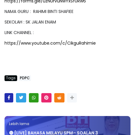
https://forms.gle/uzNUrvuNwYxSfURw6
NAMA GURU : RAHIMI BINTI SHAFIEE
SEKOLAH : SK JALAN ENAM
LINK CHANNEL :
https://www.youtube.com/c/CikguRahimie
Tags
PDPC
Lebih lama
🔴 [LIVE] BAHASA MELAYU SPM– SOALAN 3