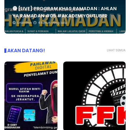
🔴 [LIVE] PROGRAM KHAS RAMADAN : AHLAN
YA RAMADAN #05 #AKADEMIYOUTUBER
Unknown
4 tahun yang lalu
AKAN DATANG!
LIHAT SEMUA