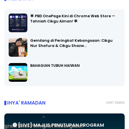
🌟 PBD OnePage Kini di Chrome Web Store —
Tahniah Cikgu Aiman! 🌟
Gemilang di Peringkat Kebangsaan: Cikgu
Nur Shafura & Cikgu Shazw…
BAHAGIAN TUBUH HAIWAN
IHYA' RAMADAN
LIHAT SEMUA
🔴 [LIVE] MAJLIS PENUTUPAN PROGRAM