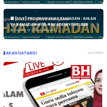
🔴 [LIVE] PROGRAM KHAS RAMADAN : AHLAN
YA RAMADAN #05 #AKADEMIYOUTUBER
Unknown
4 tahun yang lalu
AKAN DATANG!
LIHAT SEMUA