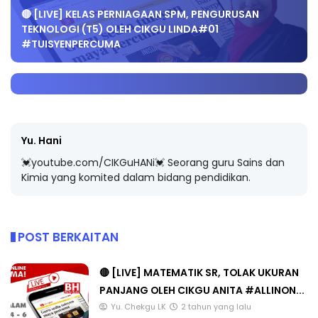
🔴 [LIVE] KELAS PERNIAGAAN SPM, PENGURUSAN
TEKNOLOGI (T5) OLEH CIKGU LINDA#01
#TUISYENPERCUMA
Yu. Hani
💓youtube.com/CIKGuHANi💓 Seorang guru Sains dan
Kimia yang komited dalam bidang pendidikan.
POST BERKAITAN
🔴 [LIVE] MATEMATIK SR, TOLAK UKURAN
PANJANG OLEH CIKGU ANITA #ALLINON...
Yu. Chekgu LK
2 tahun yang lalu