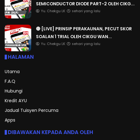
SEMICONDUCTOR DIODE PART-2 OLEH CIKG...
Yu. Chekgu LK
sehari yang lalu
🔴 [LIVE] PRINSIP PERAKAUNAN, PECUT SKOR
SOALAN 1 TRIAL OLEH CIKGU WAN...
Yu. Chekgu LK
sehari yang lalu
HALAMAN
Utama
F.A.Q
Hubungi
Kredit AYU
Jadual Tuisyen Percuma
Apps
DIBAWAKAN KEPADA ANDA OLEH