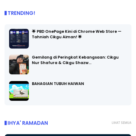
TRENDING!
🌟 PBD OnePage Kini di Chrome Web Store —
Tahniah Cikgu Aiman! 🌟
Gemilang di Peringkat Kebangsaan: Cikgu
Nur Shafura & Cikgu Shazw…
BAHAGIAN TUBUH HAIWAN
IHYA' RAMADAN
LIHAT SEMUA