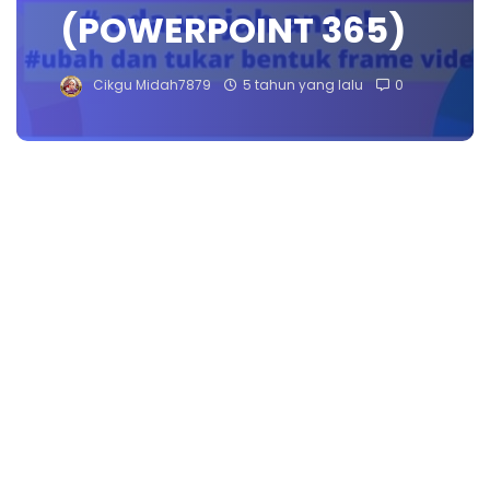
(POWERPOINT 365)
Cikgu Midah7879
5 tahun yang lalu
0