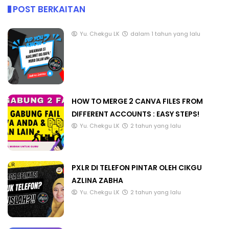
POST BERKAITAN
Yu. Chekgu LK
dalam 1 tahun yang lalu
HOW TO MERGE 2 CANVA FILES FROM
DIFFERENT ACCOUNTS : EASY STEPS!
Yu. Chekgu LK
2 tahun yang lalu
PXLR DI TELEFON PINTAR OLEH CIKGU
AZLINA ZABHA
Yu. Chekgu LK
2 tahun yang lalu