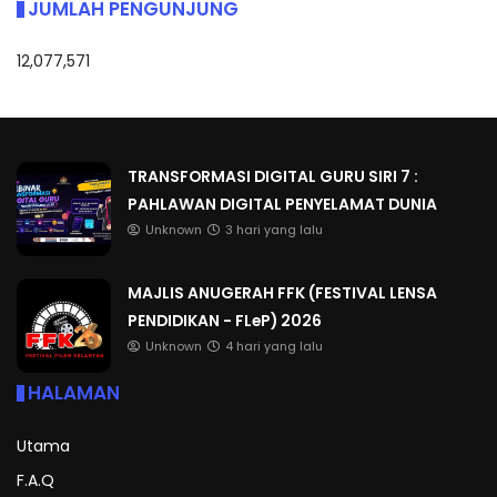
JUMLAH PENGUNJUNG
12,077,571
TRANSFORMASI DIGITAL GURU SIRI 7 :
PAHLAWAN DIGITAL PENYELAMAT DUNIA
Unknown
3 hari yang lalu
MAJLIS ANUGERAH FFK (FESTIVAL LENSA
PENDIDIKAN - FLeP) 2026
Unknown
4 hari yang lalu
HALAMAN
Utama
F.A.Q