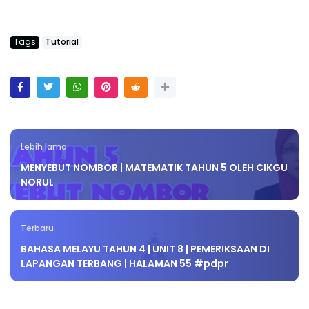
Tags
Tutorial
Lebih lama
MENYEBUT NOMBOR | MATEMATIK TAHUN 5 OLEH CIKGU
NORUL
Terbaru
BAHASA MELAYU TAHUN 4 | UNIT 8 | PEMERIKSAAN DI
LAPANGAN TERBANG | HALAMAN 55 #pdpr