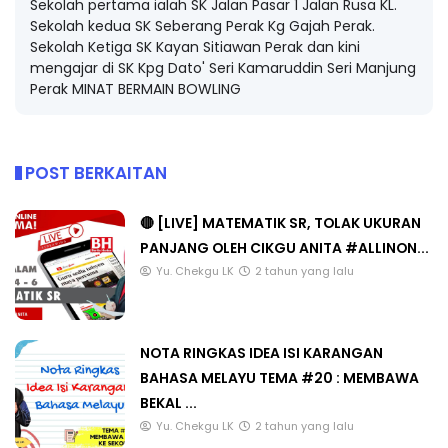
Sekolah pertama ialah SK Jalan Pasar 1 Jalan Rusa KL.
Sekolah kedua SK Seberang Perak Kg Gajah Perak.
Sekolah Ketiga SK Kayan Sitiawan Perak dan kini
mengajar di SK Kpg Dato' Seri Kamaruddin Seri Manjung
Perak MINAT BERMAIN BOWLING
POST BERKAITAN
🔴 [LIVE] MATEMATIK SR, TOLAK UKURAN
PANJANG OLEH CIKGU ANITA #ALLINON...
Yu. Chekgu LK
2 tahun yang lalu
NOTA RINGKAS IDEA ISI KARANGAN
BAHASA MELAYU TEMA #20 : MEMBAWA
BEKAL ...
Yu. Chekgu LK
2 tahun yang lalu