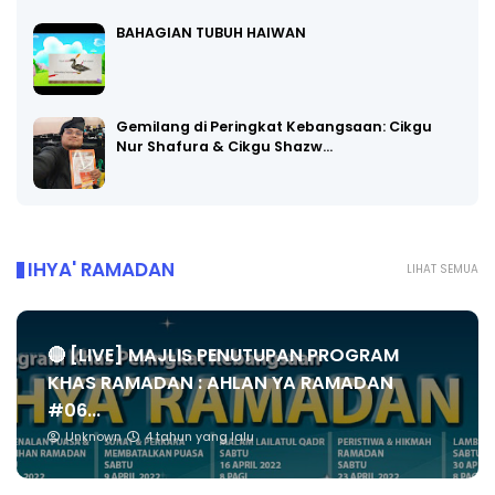
BAHAGIAN TUBUH HAIWAN
Gemilang di Peringkat Kebangsaan: Cikgu
Nur Shafura & Cikgu Shazw…
IHYA' RAMADAN
LIHAT SEMUA
🔴 [LIVE] MAJLIS PENUTUPAN PROGRAM
KHAS RAMADAN : AHLAN YA RAMADAN
#06...
Unknown
4 tahun yang lalu