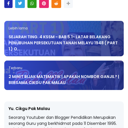
Lebih lama
SEJARAH TING. 4 KSSM - BAB 5.1- LATAR BELAKANG
PENUBUHAN PERSEKUTUAN TANAH MELAYU 1948 ( PART
1 ) O…
Terbaru
2 MINIT BIJAK MATEMATIK | APAKAH NOMBOR GANJIL? |
BERSAMA CIKGU PAK MALAU
Yu. Cikgu Pak Malau
Seorang Youtuber dan Blogger Pendidikan Merupakan
seorang Guru yang berkhidmat pada 11 Disember 1995.