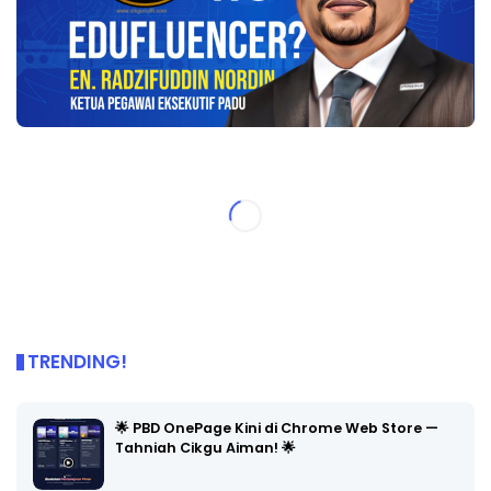
TRENDING!
🌟 PBD OnePage Kini di Chrome Web Store —
Tahniah Cikgu Aiman! 🌟