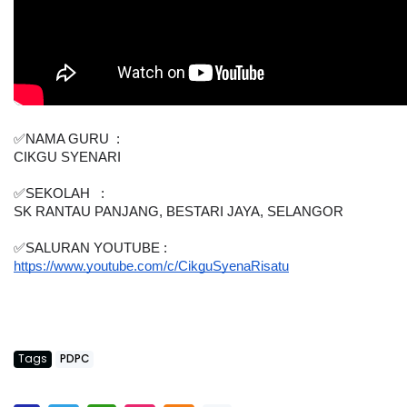
✅NAMA GURU  :  
CIKGU SYENARI
✅SEKOLAH   : 
SK RANTAU PANJANG, BESTARI JAYA, SELANGOR 
✅SALURAN YOUTUBE : 
https://www.youtube.com/c/CikguSyenaRisatu
Tags
PDPC