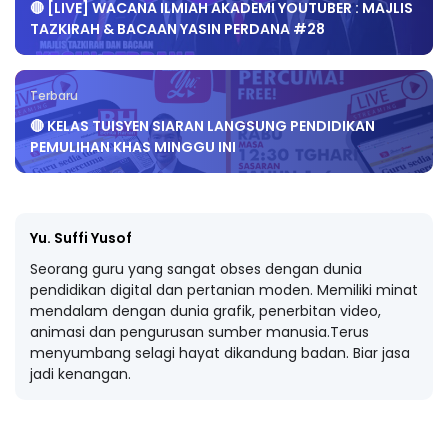
🔴 [LIVE] WACANA ILMIAH AKADEMI YOUTUBER : MAJLIS
TAZKIRAH & BACAAN YASIN PERDANA #28
Terbaru
🔴 KELAS TUISYEN SIARAN LANGSUNG PENDIDIKAN
PEMULIHAN KHAS MINGGU INI
Yu. Suffi Yusof
Seorang guru yang sangat obses dengan dunia
pendidikan digital dan pertanian moden. Memiliki minat
mendalam dengan dunia grafik, penerbitan video,
animasi dan pengurusan sumber manusia.Terus
menyumbang selagi hayat dikandung badan. Biar jasa
jadi kenangan.