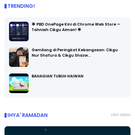
TRENDING!
🌟 PBD OnePage Kini di Chrome Web Store —
Tahniah Cikgu Aiman! 🌟
Gemilang di Peringkat Kebangsaan: Cikgu
Nur Shafura & Cikgu Shazw…
BAHAGIAN TUBUH HAIWAN
IHYA' RAMADAN
LIHAT SEMUA