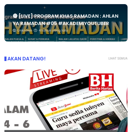
🔴 [LIVE] PROGRAM KHAS RAMADAN : AHLAN
YA RAMADAN #05 #AKADEMIYOUTUBER
Unknown
4 tahun yang lalu
AKAN DATANG!
LIHAT SEMUA