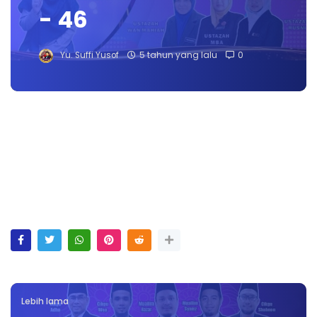
- 46
Yu. Suffi Yusof
5 tahun yang lalu
0
Lebih lama