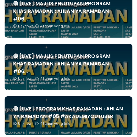
🔴 [LIVE] MAJLIS PENUTUPAN PROGRAM
KHAS RAMADAN : AHLAN YA RAMADAN
#06...
Unknown
4 tahun yang lalu
🔴 [LIVE] MAJLIS PENUTUPAN PROGRAM
KHAS RAMADAN : AHLAN YA RAMADAN
#06...
Unknown
4 tahun yang lalu
🔴 [LIVE] PROGRAM KHAS RAMADAN : AHLAN
YA RAMADAN #05 #AKADEMIYOUTUBER
Unknown
4 tahun yang lalu