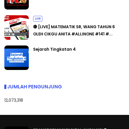
LIVE
🔴 [LIVE] MATEMATIK SR, WANG TAHUN 6
OLEH CIKGU ANITA #ALLINONE #141 #...
Sejarah Tingkatan 4
JUMLAH PENGUNJUNG
12,073,318