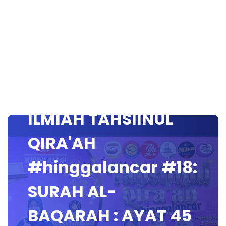
🔴 [LIVE] WACANA
ILMIAH TAHSIINUL
QIRA'AH
#hinggalancar #18:
SURAH AL-
BAQARAH : AYAT 45