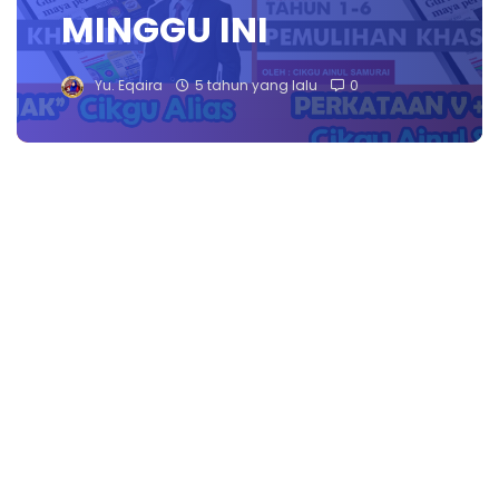
MINGGU INI
Yu. Eqaira
5 tahun yang lalu
0