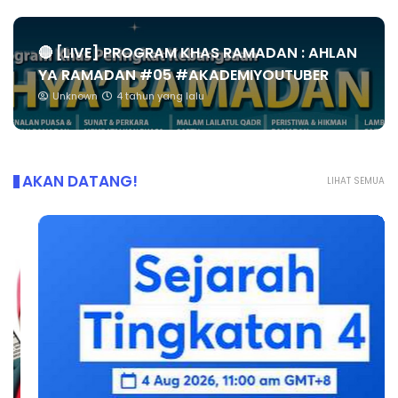
🔴 [LIVE] PROGRAM KHAS RAMADAN : AHLAN
YA RAMADAN #05 #AKADEMIYOUTUBER
Unknown
4 tahun yang lalu
AKAN DATANG!
LIHAT SEMUA