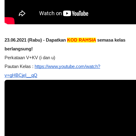
23.06.2021 (Rabu) - Dapatkan 
KOD RAHSIA
 semasa kelas 
berlangsung!
Perkataan V+KV (i dan u)
Pautan Kelas :
https://www.youtube.com/watch?
v=gHBCjeI__qQ