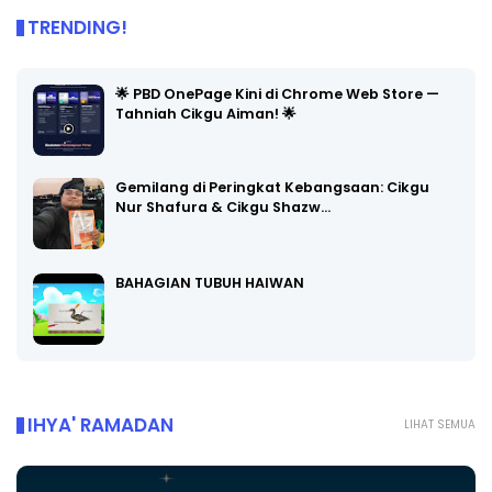
TRENDING!
🌟 PBD OnePage Kini di Chrome Web Store —
Tahniah Cikgu Aiman! 🌟
Gemilang di Peringkat Kebangsaan: Cikgu
Nur Shafura & Cikgu Shazw…
BAHAGIAN TUBUH HAIWAN
IHYA' RAMADAN
LIHAT SEMUA