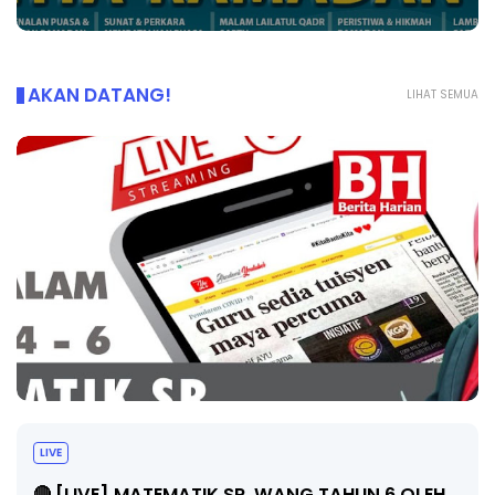
AKAN DATANG!
LIHAT SEMUA
LIVE
🔴 [LIVE] MATEMATIK SR, WANG TAHUN 6 OLEH