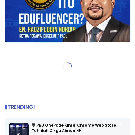
TRENDING!
🌟 PBD OnePage Kini di Chrome Web Store —
Tahniah Cikgu Aiman! 🌟