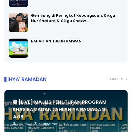
Gemilang di Peringkat Kebangsaan: Cikgu
Nur Shafura & Cikgu Shazw…
BAHAGIAN TUBUH HAIWAN
IHYA' RAMADAN
LIHAT SEMUA
🔴 [LIVE] MAJLIS PENUTUPAN PROGRAM
KHAS RAMADAN : AHLAN YA RAMADAN
#06...
Unknown
4 tahun yang lalu