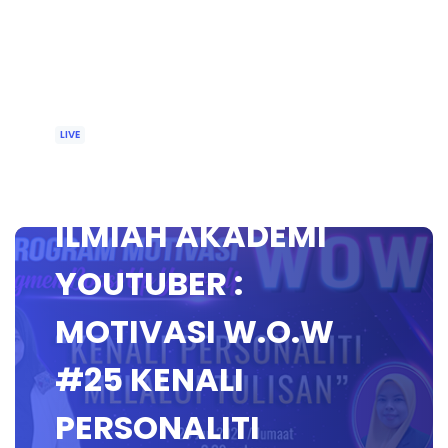
LIVE
🔴 [LIVE] WACANA
ILMIAH AKADEMI
YOUTUBER :
MOTIVASI W.O.W
#25 KENALI
PERSONALITI