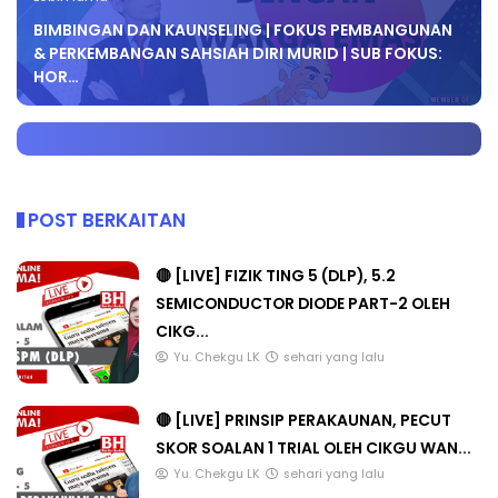
BIMBINGAN DAN KAUNSELING | FOKUS PEMBANGUNAN
& PERKEMBANGAN SAHSIAH DIRI MURID | SUB FOKUS:
HOR…
POST BERKAITAN
🔴 [LIVE] FIZIK TING 5 (DLP), 5.2
SEMICONDUCTOR DIODE PART-2 OLEH
CIKG...
Yu. Chekgu LK
sehari yang lalu
🔴 [LIVE] PRINSIP PERAKAUNAN, PECUT
SKOR SOALAN 1 TRIAL OLEH CIKGU WAN...
Yu. Chekgu LK
sehari yang lalu