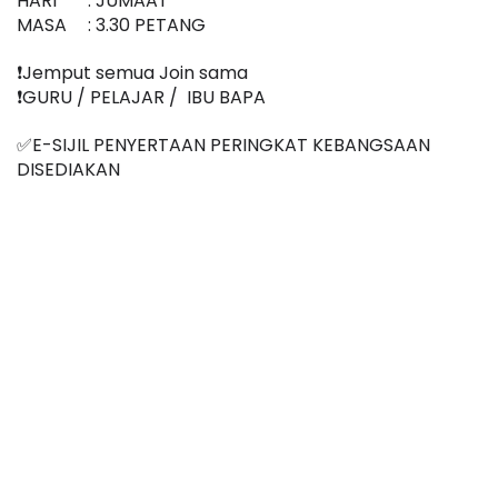
HARI
: JUMAAT
MASA
: 3.30 PETANG
❗️Jemput semua Join sama
❗️GURU / PELAJAR /  IBU BAPA
✅E-SIJIL PENYERTAAN PERINGKAT KEBANGSAAN 
DISEDIAKAN