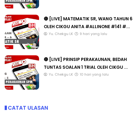
🔴 [LIVE] MATEMATIK SR, WANG TAHUN 6
OLEH CIKGU ANITA #ALLINONE #141 #...
Yu. Chekgu LK
9 hari yang lalu
🔴 [LIVE] PRINSIP PERAKAUNAN, BEDAH
TUNTAS SOALAN 1 TRIAL OLEH CIKGU ...
Yu. Chekgu LK
10 hari yang lalu
CATAT ULASAN