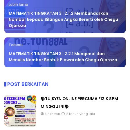
Lebih lama
MATEMATIK TINGKATAN 3 | 2.1.2 Membundarkan
Nombor kepada Bilangan Angka Bererti oleh Chegu
Ojaroza
Terbaru
MATEMATIK TINGKATAN 3 | 2.2.1 Mengenal dan
Menulis Nombor Bentuk Piawai oleh Chegu Ojaroza
POST BERKAITAN
📚TUISYEN ONLINE PERCUMA FIZIK SPM
MINGGU INI📚
Unknown
2 tahun yang lalu