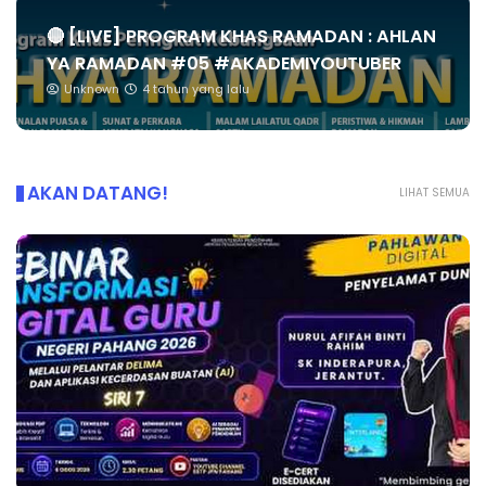
🔴 [LIVE] PROGRAM KHAS RAMADAN : AHLAN
YA RAMADAN #05 #AKADEMIYOUTUBER
Unknown
4 tahun yang lalu
AKAN DATANG!
LIHAT SEMUA