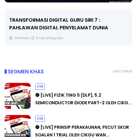
MAJLIS ANUGERAH FFK (FESTIVAL LENSA
PENDIDIKAN - FLeP) 2026
Unknown
6 hari yang lalu
SEGMEN KHAS
LIHAT SEMUA
LIVE
🔴 [LIVE] FIZIK TING 5 (DLP), 5.2
SEMICONDUCTOR DIODE PART-2 OLEH CIKG...
LIVE
🔴 [LIVE] PRINSIP PERAKAUNAN, PECUT SKOR
SOALAN 1 TRIAL OLEH CIKGU WAN...