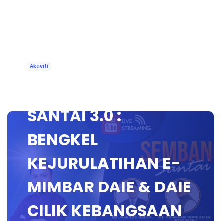
Aktiviti
🔴 [LIVE] SEMBANG
SANTAI 3.0 :
BENGKEL
KEJURULATIHAN E-
MIMBAR DAIE & DAIE
CILIK KEBANGSAAN