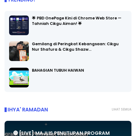
🌟 PBD OnePage Kini di Chrome Web Store —
Tahniah Cikgu Aiman! 🌟
Gemilang di Peringkat Kebangsaan: Cikgu
Nur Shafura & Cikgu Shazw…
BAHAGIAN TUBUH HAIWAN
IHYA' RAMADAN
LIHAT SEMUA
🔴 [LIVE] MAJLIS PENUTUPAN PROGRAM