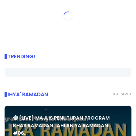
TRENDING!
IHYA' RAMADAN
LIHAT SEMUA
🔴 [LIVE] MAJLIS PENUTUPAN PROGRAM
KHAS RAMADAN : AHLAN YA RAMADAN
#06...