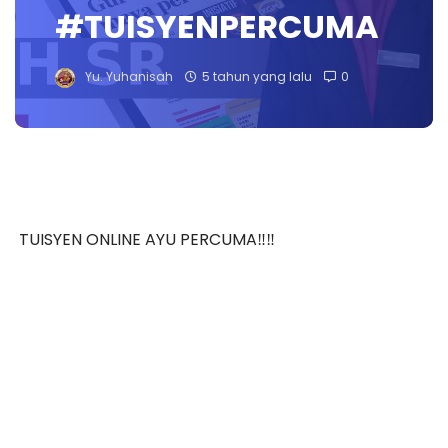
#TUISYENPERCUMA
Yu. Yuhanisah
5 tahun yang lalu
0
TUISYEN ONLINE AYU PERCUMA‼️‼️