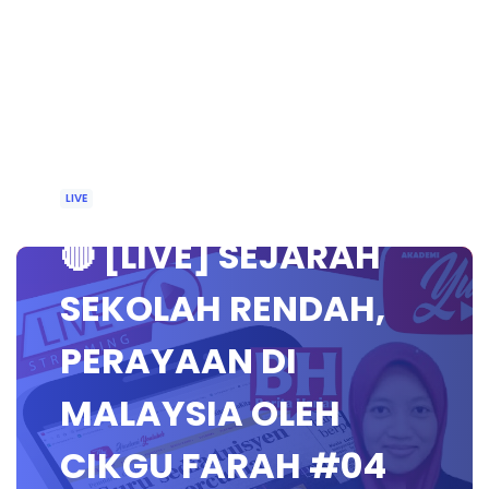
LIVE
🔴 [LIVE] SEJARAH
SEKOLAH RENDAH,
PERAYAAN DI
MALAYSIA OLEH
CIKGU FARAH #04