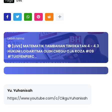
Tags
LIVE
Lebih lama
🔴 [LIVE] MATEMATIK TAMBAHAN TINGKATAN 4 - 4.3
HUKUM LOGARITMA OLEH CHEGU OJA ROZA #09
#TUISYENPERC…
Yu. Yuhanisah
https://www.youtube.com/c/CikguYuhanisah