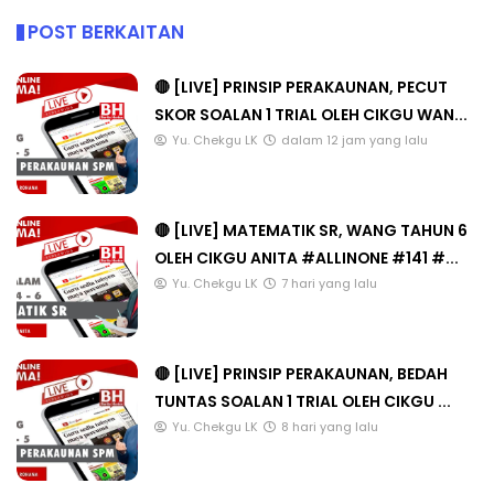
POST BERKAITAN
🔴 [LIVE] PRINSIP PERAKAUNAN, PECUT
SKOR SOALAN 1 TRIAL OLEH CIKGU WAN...
Yu. Chekgu LK
dalam 12 jam yang lalu
🔴 [LIVE] MATEMATIK SR, WANG TAHUN 6
OLEH CIKGU ANITA #ALLINONE #141 #...
Yu. Chekgu LK
7 hari yang lalu
🔴 [LIVE] PRINSIP PERAKAUNAN, BEDAH
TUNTAS SOALAN 1 TRIAL OLEH CIKGU ...
Yu. Chekgu LK
8 hari yang lalu