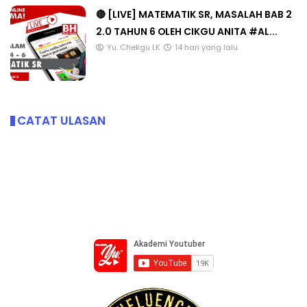
🔴 [LIVE] MATEMATIK SR, MASALAH BAB 2
2.0 TAHUN 6 OLEH CIKGU ANITA #AL...
Yu. Chekgu LK
14 hari yang lalu
CATAT ULASAN