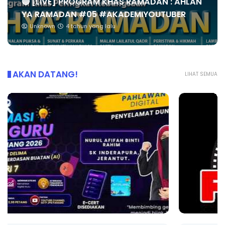
🔴 [LIVE] PROGRAM KHAS RAMADAN : AHLAN
YA RAMADAN #05 #AKADEMIYOUTUBER
Unknown
4 tahun yang lalu
AKAN DATANG!
LIHAT SEMUA