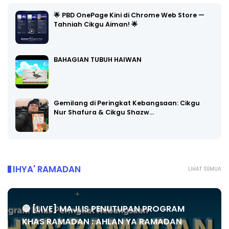
🌟 PBD OnePage Kini di Chrome Web Store —
Tahniah Cikgu Aiman! 🌟
BAHAGIAN TUBUH HAIWAN
Gemilang di Peringkat Kebangsaan: Cikgu
Nur Shafura & Cikgu Shazw…
IHYA' RAMADAN
LIHAT SEMUA
🔴 [LIVE] MAJLIS PENUTUPAN PROGRAM
KHAS RAMADAN : AHLAN YA RAMADAN