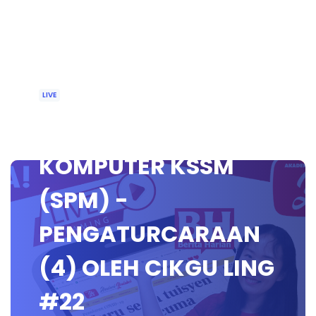
LIVE
🔴 [LIVE] SAINS
KOMPUTER KSSM
(SPM) -
PENGATURCARAAN
(4) OLEH CIKGU LING
#22