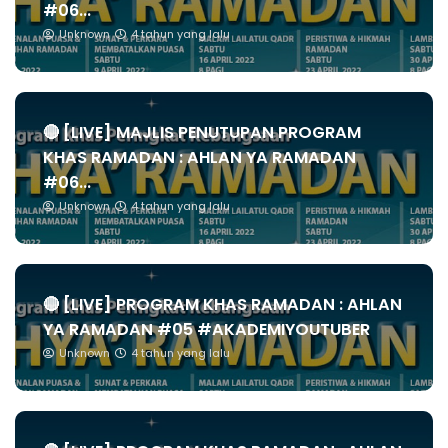
#06...
Unknown
4 tahun yang lalu
🔴 [LIVE] MAJLIS PENUTUPAN PROGRAM
KHAS RAMADAN : AHLAN YA RAMADAN
#06...
Unknown
4 tahun yang lalu
🔴 [LIVE] PROGRAM KHAS RAMADAN : AHLAN
YA RAMADAN #05 #AKADEMIYOUTUBER
Unknown
4 tahun yang lalu