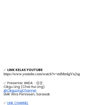
✅ 
LINK KELAS YOUTUBE
https://www.youtube.com/watch?v=mlMmIgVn2sg
✅ Presenter ANDA  : 👏👏
Cikgu Ling (Chai Hui Ling) 
@CikguLingChanneI
SMK Wira Penrissen, Sarawak
✅ 
LINK CHANNEL