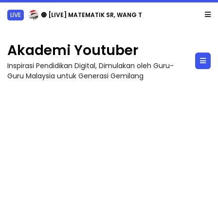
LIVE
🔴 [LIVE] MATEMATIK SR, WANG TAHUN 6 OLEH CIKGU ANITA #ALLINONE #141 #...
Akademi Youtuber
Inspirasi Pendidikan Digital, Dimulakan oleh Guru-
Guru Malaysia untuk Generasi Gemilang