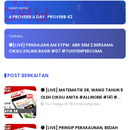
Lebih lama
A PROVERB A DAY : PROVERB 42
Terbaru
🔴[LIVE] PENGAJIAN AM STPM : ABK SEM 2 BERSAMA
CIKGU ZALINA BASIR #07 #TUISYENPERCUMA
POST BERKAITAN
🔴 [LIVE] MATEMATIK SR, WANG TAHUN 6
OLEH CIKGU ANITA #ALLINONE #141 #...
Yu. Chekgu LK
6 hari yang lalu
🔴 [LIVE] PRINSIP PERAKAUNAN, BEDAH