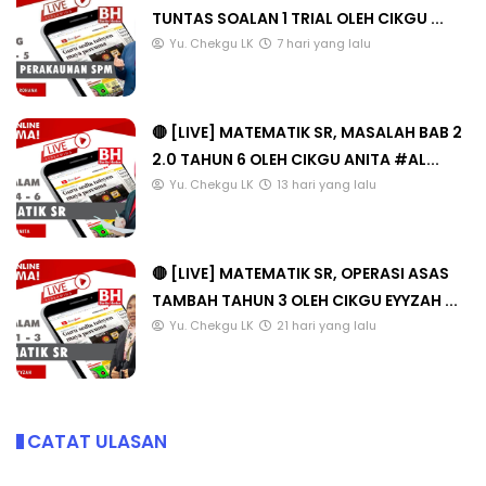
TUNTAS SOALAN 1 TRIAL OLEH CIKGU ...
Yu. Chekgu LK
7 hari yang lalu
🔴 [LIVE] MATEMATIK SR, MASALAH BAB 2
2.0 TAHUN 6 OLEH CIKGU ANITA #AL...
Yu. Chekgu LK
13 hari yang lalu
🔴 [LIVE] MATEMATIK SR, OPERASI ASAS
TAMBAH TAHUN 3 OLEH CIKGU EYYZAH ...
Yu. Chekgu LK
21 hari yang lalu
CATAT ULASAN