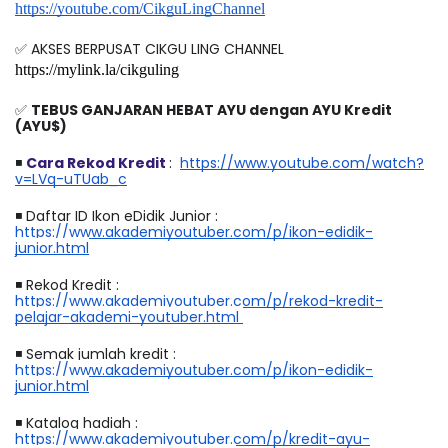
https://youtube.com/CikguLingChannel
✅ AKSES BERPUSAT CIKGU LING CHANNEL
https://mylink.la/cikguling
✅ 
TEBUS GANJARAN HEBAT AYU dengan AYU Kredit 
(AYU$)
◾
Cara Rekod Kredit 
:  
https://www.youtube.com/watch?
v=LVq-uTUab_c
◾
 Daftar ID Ikon eDidik Junior : 
https://www.akademiyoutuber.com/p/ikon-edidik-
junior.html
◾
 Rekod Kredit :
https://www.akademiyoutuber.com/p/rekod-kredit-
pelajar-akademi-youtuber.html 
◾
 Semak jumlah kredit : 
https://www.akademiyoutuber.com/p/ikon-edidik-
junior.html
◾
 Katalog hadiah : 
https://www.akademiyoutuber.com/p/kredit-ayu-