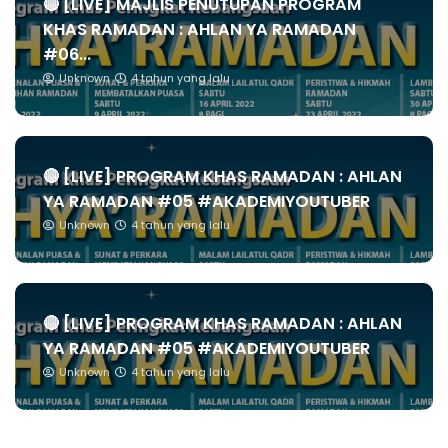
🔴 [LIVE] MAJLIS PENUTUPAN PROGRAM
KHAS RAMADAN : AHLAN YA RAMADAN
#06...
Unknown
4 tahun yang lalu
🔴 [LIVE] PROGRAM KHAS RAMADAN : AHLAN
YA RAMADAN #05 #AKADEMIYOUTUBER
Unknown
4 tahun yang lalu
🔴 [LIVE] PROGRAM KHAS RAMADAN : AHLAN
YA RAMADAN #05 #AKADEMIYOUTUBER
Unknown
4 tahun yang lalu