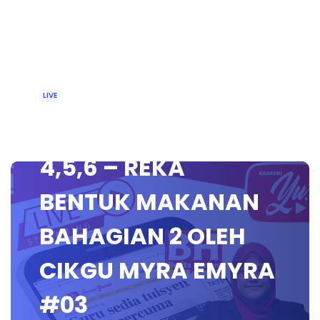
LIVE
🔴 [LIVE] RBT TAHUN
4,5,6 – REKA
BENTUK MAKANAN
BAHAGIAN 2 OLEH
CIKGU MYRA EMYRA
#03