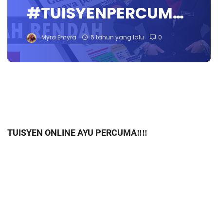
#TUISYENPERCUM…
Myra Emyra
5 tahun yang lalu
0
TUISYEN ONLINE AYU PERCUMA‼️‼️