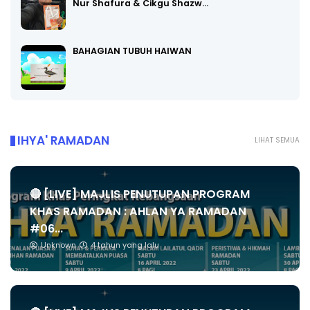
Nur Shafura & Cikgu Shazw…
BAHAGIAN TUBUH HAIWAN
IHYA' RAMADAN
LIHAT SEMUA
🔴 [LIVE] MAJLIS PENUTUPAN PROGRAM
KHAS RAMADAN : AHLAN YA RAMADAN
#06...
Unknown
4 tahun yang lalu