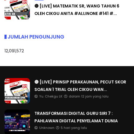
🔴 [LIVE] MATEMATIK SR, WANG TAHUN 6
OLEH CIKGU ANITA #ALLINONE #141 #...
JUMLAH PENGUNJUNG
12,091,572
🔴 [LIVE] PRINSIP PERAKAUNAN, PECUT SKOR
SOALAN 1 TRIAL OLEH CIKGU WAN...
Yu. Chekgu LK
dalam 12 jam yang lalu
TRANSFORMASI DIGITAL GURU SIRI 7 :
PAHLAWAN DIGITAL PENYELAMAT DUNIA
Unknown
5 hari yang lalu