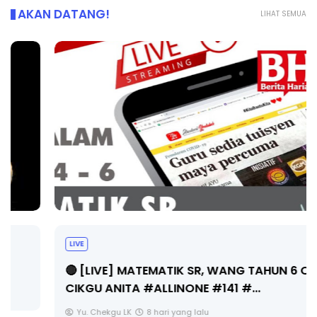
AKAN DATANG!
LIHAT SEMUA
LIVE
🔴 [LIVE] MATEMATIK SR, WANG TAHUN 6 OLEH
CIKGU ANITA #ALLINONE #141 #...
Yu. Chekgu LK
8 hari yang lalu