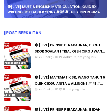
🔴[LIVE] MUET & ENGLISH MATRICULATION, GUIDED
WRITING BY TEACHER YENNY #06 #TUISYENPERCUMA
POST BERKAITAN
🔴 [LIVE] PRINSIP PERAKAUNAN, PECUT
SKOR SOALAN 1 TRIAL OLEH CIKGU WAN...
Yu. Chekgu LK
dalam 12 jam yang lalu
🔴 [LIVE] MATEMATIK SR, WANG TAHUN 6
OLEH CIKGU ANITA #ALLINONE #141 #...
Yu. Chekgu LK
8 hari yang lalu
🔴 [LIVE] PRINSIP PERAKAUNAN, BEDAH