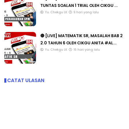
TUNTAS SOALAN 1 TRIAL OLEH CIKGU ...
Yu. Chekgu LK
9 hari yang lalu
🔴 [LIVE] MATEMATIK SR, MASALAH BAB 2
2.0 TAHUN 6 OLEH CIKGU ANITA #AL...
Yu. Chekgu LK
15 hari yang lalu
CATAT ULASAN