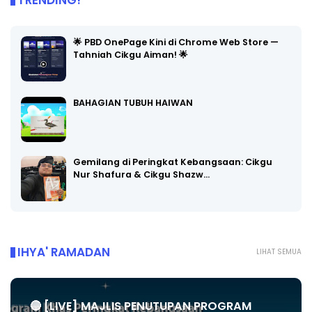
TRENDING!
🌟 PBD OnePage Kini di Chrome Web Store —
Tahniah Cikgu Aiman! 🌟
BAHAGIAN TUBUH HAIWAN
Gemilang di Peringkat Kebangsaan: Cikgu
Nur Shafura & Cikgu Shazw…
IHYA' RAMADAN
LIHAT SEMUA
🔴 [LIVE] MAJLIS PENUTUPAN PROGRAM