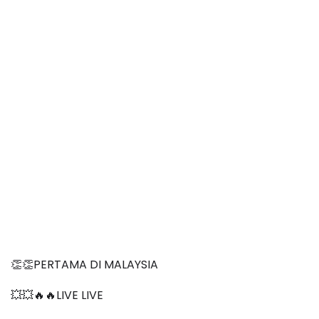
👏👏PERTAMA DI MALAYSIA
💥💥🔥🔥LIVE LIVE 