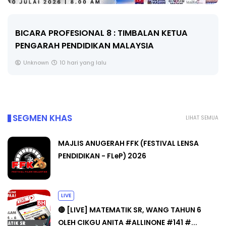
BICARA KORPORAT 3 : PROGRAM MAKANAN
SELAMAT DAN BERKUALITI (AMALAN PER...
Unknown
10 hari yang lalu
SEGMEN KHAS
LIHAT SEMUA
MAJLIS ANUGERAH FFK (FESTIVAL LENSA
PENDIDIKAN - FLeP) 2026
LIVE
🔴 [LIVE] MATEMATIK SR, WANG TAHUN 6
OLEH CIKGU ANITA #ALLINONE #141 #...