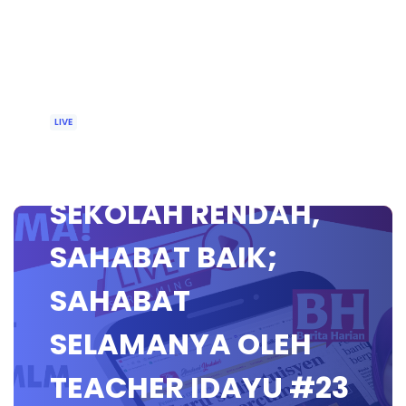
LIVE
🔴 [LIVE] PJPK
SEKOLAH RENDAH,
SAHABAT BAIK;
SAHABAT
SELAMANYA OLEH
TEACHER IDAYU #23