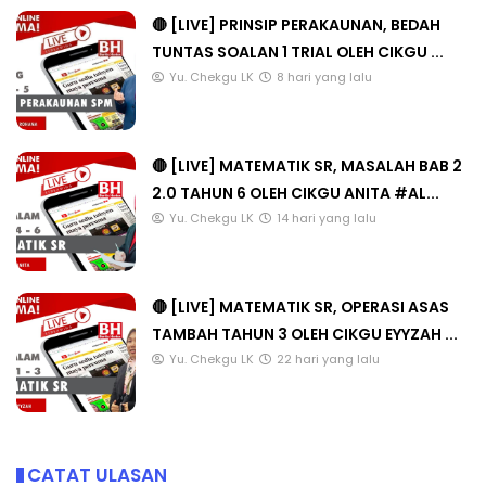
🔴 [LIVE] PRINSIP PERAKAUNAN, BEDAH
TUNTAS SOALAN 1 TRIAL OLEH CIKGU ...
Yu. Chekgu LK
8 hari yang lalu
🔴 [LIVE] MATEMATIK SR, MASALAH BAB 2
2.0 TAHUN 6 OLEH CIKGU ANITA #AL...
Yu. Chekgu LK
14 hari yang lalu
🔴 [LIVE] MATEMATIK SR, OPERASI ASAS
TAMBAH TAHUN 3 OLEH CIKGU EYYZAH ...
Yu. Chekgu LK
22 hari yang lalu
CATAT ULASAN