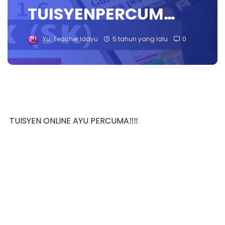
TUISYENPERCUM…
Yu. Teacher Idayu
5 tahun yang lalu
0
TUISYEN ONLINE AYU PERCUMA‼️‼️