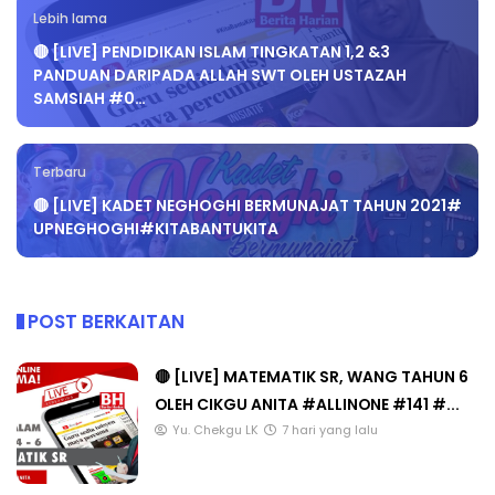
Lebih lama
🔴 [LIVE] PENDIDIKAN ISLAM TINGKATAN 1,2 &3
PANDUAN DARIPADA ALLAH SWT OLEH USTAZAH
SAMSIAH #0…
Terbaru
🔴 [LIVE] KADET NEGHOGHI BERMUNAJAT TAHUN 2021#
UPNEGHOGHI#KITABANTUKITA
POST BERKAITAN
🔴 [LIVE] MATEMATIK SR, WANG TAHUN 6
OLEH CIKGU ANITA #ALLINONE #141 #...
Yu. Chekgu LK
7 hari yang lalu