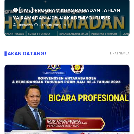
🔴 [LIVE] PROGRAM KHAS RAMADAN : AHLAN
YA RAMADAN #05 #AKADEMIYOUTUBER
Unknown
4 tahun yang lalu
AKAN DATANG!
LIHAT SEMUA