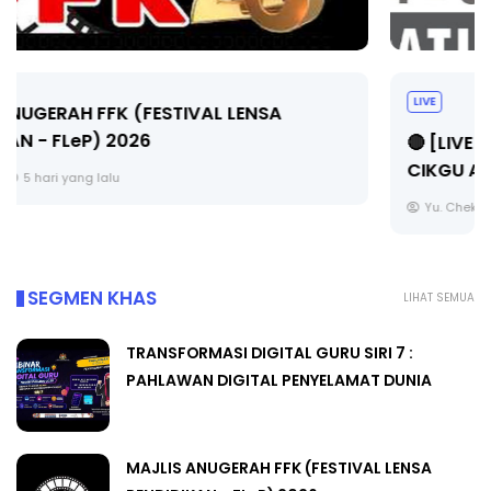
LIVE
🔴 [LIVE] MATEMATIK SR, WANG TAHUN 6 OLEH
CIKGU ANITA #ALLINONE #141 #...
Yu. Chekgu LK
7 hari yang lalu
SEGMEN KHAS
LIHAT SEMUA
TRANSFORMASI DIGITAL GURU SIRI 7 :
PAHLAWAN DIGITAL PENYELAMAT DUNIA
MAJLIS ANUGERAH FFK (FESTIVAL LENSA