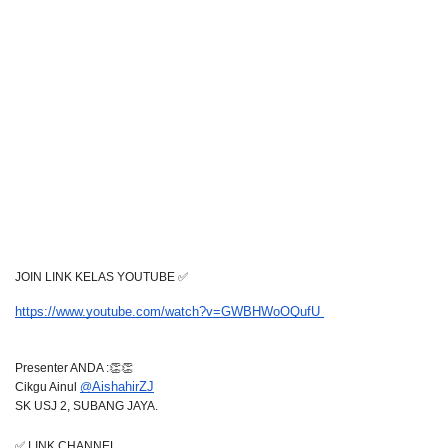
JOIN LINK KELAS YOUTUBE ✅
https://www.youtube.com/watch?v=GWBHWoOQufU 
Presenter ANDA :👏👏
Cikgu Ainul 
@
AishahirZJ
SK USJ 2, SUBANG JAYA. 
✅ LINK CHANNEL 