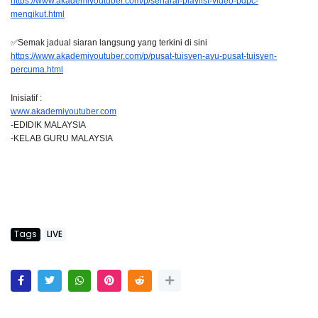
https://www.akademiyoutuber.com/p/senarai-playlist-video-pdpc-
mengikut.html
✅Semak jadual siaran langsung yang terkini di sini
https://www.akademiyoutuber.com/p/pusat-tuisyen-ayu-pusat-tuisyen-
percuma.html
Inisiatif :
www.akademiyoutuber.com
-EDIDIK MALAYSIA
-KELAB GURU MALAYSIA
Tags
LIVE