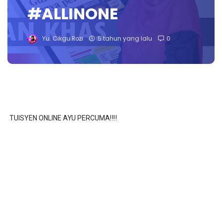
#ALLINONE
Yu. Cikgu Rozi
5 tahun yang lalu
0
TUISYEN ONLINE AYU PERCUMA‼️‼️