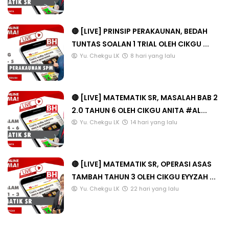
🔴 [LIVE] PRINSIP PERAKAUNAN, BEDAH
TUNTAS SOALAN 1 TRIAL OLEH CIKGU ...
Yu. Chekgu LK
8 hari yang lalu
🔴 [LIVE] MATEMATIK SR, MASALAH BAB 2
2.0 TAHUN 6 OLEH CIKGU ANITA #AL...
Yu. Chekgu LK
14 hari yang lalu
🔴 [LIVE] MATEMATIK SR, OPERASI ASAS
TAMBAH TAHUN 3 OLEH CIKGU EYYZAH ...
Yu. Chekgu LK
22 hari yang lalu