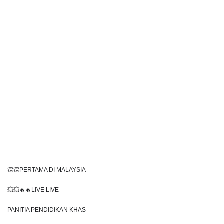
👏👏PERTAMA DI MALAYSIA
💥💥🔥🔥LIVE LIVE 
PANITIA PENDIDIKAN KHAS