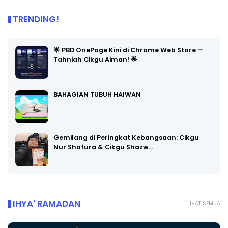
TRENDING!
🌟 PBD OnePage Kini di Chrome Web Store —
Tahniah Cikgu Aiman! 🌟
BAHAGIAN TUBUH HAIWAN
Gemilang di Peringkat Kebangsaan: Cikgu
Nur Shafura & Cikgu Shazw…
IHYA' RAMADAN
LIHAT SEMUA