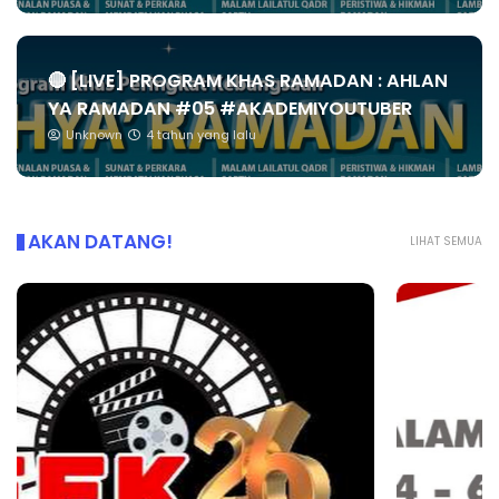
🔴 [LIVE] PROGRAM KHAS RAMADAN : AHLAN
YA RAMADAN #05 #AKADEMIYOUTUBER
Unknown
4 tahun yang lalu
AKAN DATANG!
LIHAT SEMUA