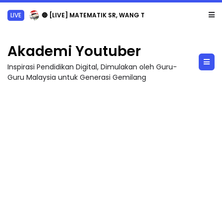
LIVE
🔴 [LIVE] MATEMATIK SR, WANG TAHUN 6 OLEH CIKGU ANITA #ALLINONE #141 #...
Akademi Youtuber
Inspirasi Pendidikan Digital, Dimulakan oleh Guru-
Guru Malaysia untuk Generasi Gemilang