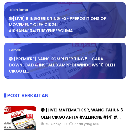
Lebih lama
🔴[LIVE] B.INGGERIS TING1-3- PREPOSITIONS OF
MOVEMENT OLEH CIKGU
AISHAH#13#TUISYENPERCUMA
Terbaru
🔵 [PREMIERE] SAINS KOMPUTER TING 5 - CARA
DOWNLOAD & INSTALL XAMPP DI WINDOWS 10 OLEH
CIKGU LI…
POST BERKAITAN
🔴 [LIVE] MATEMATIK SR, WANG TAHUN 6
OLEH CIKGU ANITA #ALLINONE #141 #...
Yu. Chekgu LK
7 hari yang lalu