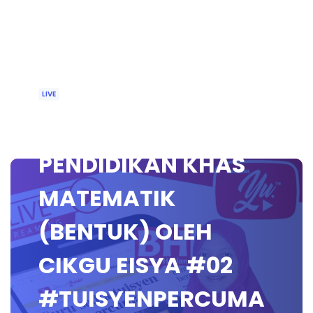
LIVE
🔴 [LIVE]
PENDIDIKAN KHAS
MATEMATIK
(BENTUK) OLEH
CIKGU EISYA #02
#TUISYENPERCUMA