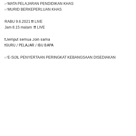
✅MATA PELAJARAN PENDIDIKAN KHAS 
✅MURID BERKEPERLUAN KHAS
RABU 9.6.2021 
❗️❗️
 LIVE
Jam 8.15 malam  
❗️❗️
 LIVE
❗️Jemput semua Join sama
❗️GURU / PELAJAR / IBU BAPA
✅E-SIJIL PENYERTAAN PERINGKAT KEBANGSAAN DISEDIAKAN