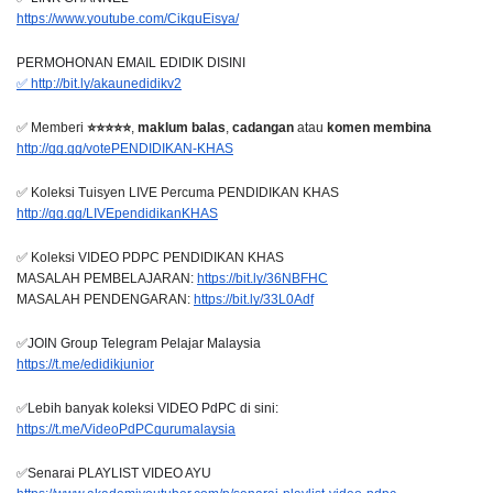
https://www.youtube.com/CikguEisya/
PERMOHONAN EMAIL EDIDIK DISINI
✅ http://bit.ly/akaunedidikv2
✅ Memberi 
⭐⭐⭐⭐⭐
, 
maklum balas
, 
cadangan
 atau 
komen membina
http://gg.gg/votePENDIDIKAN-KHAS
✅ Koleksi Tuisyen LIVE Percuma PENDIDIKAN KHAS
http://gg.gg/LIVEpendidikanKHAS
✅ Koleksi VIDEO PDPC PENDIDIKAN KHAS  
MASALAH PEMBELAJARAN: 
https://bit.ly/36NBFHC
MASALAH PENDENGARAN: 
https://bit.ly/33L0Adf
✅JOIN Group Telegram Pelajar Malaysia
https://t.me/edidikjunior
✅Lebih banyak koleksi VIDEO PdPC di sini:
https://t.me/VideoPdPCgurumalaysia
✅Senarai PLAYLIST VIDEO AYU